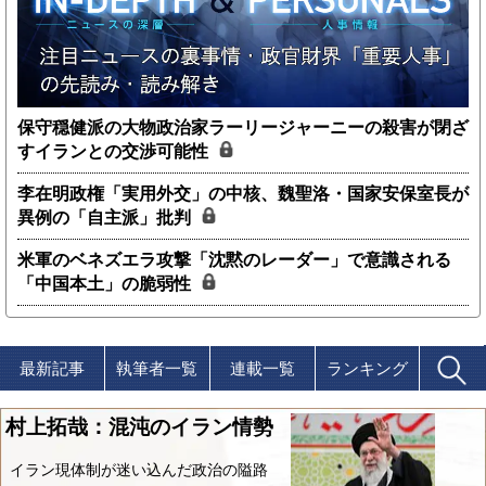
保守穏健派の大物政治家ラーリージャーニーの殺害が閉ざ
すイランとの交渉可能性
李在明政権「実用外交」の中核、魏聖洛・国家安保室長が
異例の「自主派」批判
米軍のベネズエラ攻撃「沈黙のレーダー」で意識される
「中国本土」の脆弱性
最新記事
執筆者一覧
連載一覧
ランキング
村上拓哉：混沌のイラン情勢
イラン現体制が迷い込んだ政治の隘路