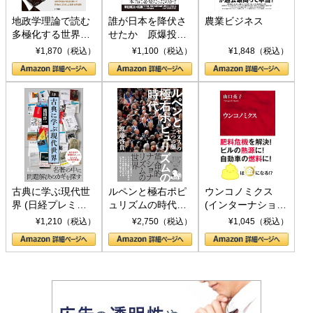
地政学理論で読む
誰が日本を降伏さ
農業ビジネス
多極化する世界：
せたか 原爆投
トランプとBRICS
下、ソ連参戦、そ
¥1,870（税込）
¥1,100（税込）
¥1,848（税込）
の挑戦
して聖断 (PHP新
書)
古典に学ぶ現代世
ルペンと極右ポピ
ウンコノミクス
界 (日経プレミア
ュリズムの時代：
(インターナショナ
シリーズ)
〈ヤヌス〉の二つ
ル新書)
¥1,210（税込）
¥2,750（税込）
¥1,045（税込）
の顔