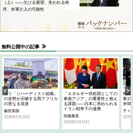
（上）――欠ける展望、失われる秩
序、米軍介入の可能性
無料公開中の記事
マリ「ジハーディスト組織」
「エネルギー供給国としての
韓国
の攻勢が示唆する西アフリカ
東南アジア」の重要性と抱え
東1
の更なる混迷
る課題――日本に求められる
米韓
イラン戦争下の連携
篠田英朗
千々
高橋雅英
2026年5月15日
202
2026年5月15日