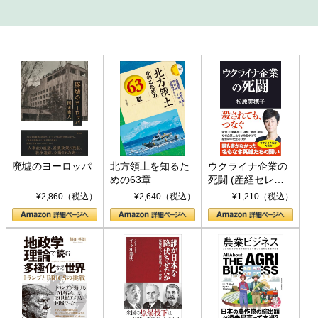
廃墟のヨーロッパ
北方領土を知るた
ウクライナ企業の
めの63章
死闘 (産経セレク
ト S 039)
¥2,860（税込）
¥2,640（税込）
¥1,210（税込）