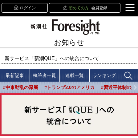
ログイン
初めての方
会員登録
お知らせ
新サービス「新潮QUE」への統合について
最新記事
執筆者一覧
連載一覧
ランキング
#中東動乱の深層
#トランプ2.0のアメリカ
#習近平体制の光