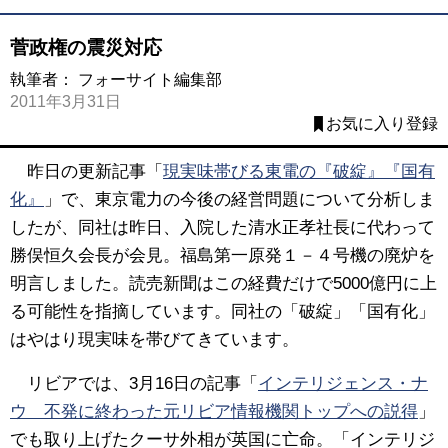
菅政権の震災対応
執筆者：
フォーサイト編集部
2011年3月31日
お気に入り登録
昨日の更新記事「
現実味帯びる東電の『破綻』『国有
化』
」で、東京電力の今後の経営問題について分析しま
したが、同社は昨日、入院した清水正孝社長に代わって
勝俣恒久会長が会見。福島第一原発１－４号機の廃炉を
明言しました。読売新聞はこの経費だけで5000億円に上
る可能性を指摘しています。同社の「破綻」「国有化」
はやはり現実味を帯びてきています。
リビアでは、3月16日の記事「
インテリジェンス・ナ
ウ 不発に終わった元リビア情報機関トップへの説得
」
でも取り上げたクーサ外相が英国に亡命。「インテリジ