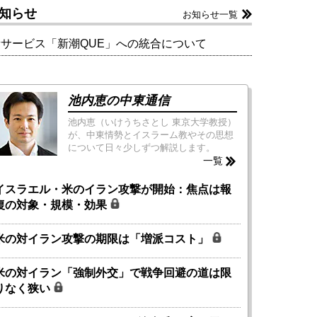
知らせ
お知らせ一覧
新サービス「新潮QUE」への統合について
池内恵の中東通信
池内恵（いけうちさとし 東京大学教授）
が、中東情勢とイスラーム教やその思想
について日々少しずつ解説します。
一覧
イスラエル・米のイラン攻撃が開始：焦点は報
復の対象・規模・効果
米の対イラン攻撃の期限は「増派コスト」
米の対イラン「強制外交」で戦争回避の道は限
りなく狭い