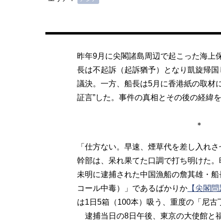
昨年9月に尖閣諸島周辺で起こった海上
長は不起訴（起訴猶予）となり凱旋帰国
議決。一方、船長は5月に香港紙の取材
証言”した。事件の真相とその後の経緯
＊
「仕方ない。早速、煙草代を差し入れさ
幹部は、呆れ果てた口調で打ち明けた。
未明に逮捕された中国漁船の詹其雄・船
コール中毒）」であるばかりか
【尖閣問
は1日5箱（100本）吸う、重度の「尼
逮捕当日の8日午後、東京の大使館と