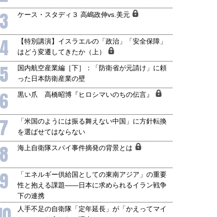
3
ケース・スタディ３ 高嶋政伸vs.美元
4
【特別講演】イスラエルの「政治」「安全保障」
はどう変遷してきたか（上）
5
国内航空産業編［下］：「防衛省が元請け」に頼
った日本防衛産業の壁
6
黒い爪 高橋昭博『ヒロシマいのちの伝言』
7
「米国のようには振る舞えない中国」に方針転換
を選ばせてはならない
8
海上自衛隊スパイ事件摘発の背景とは
9
「エネルギー供給国としての東南アジア」の重要
性と抱える課題――日本に求められるイラン戦争
下の連携
10
人手不足の自衛隊「定年延長」が「かえってマイ