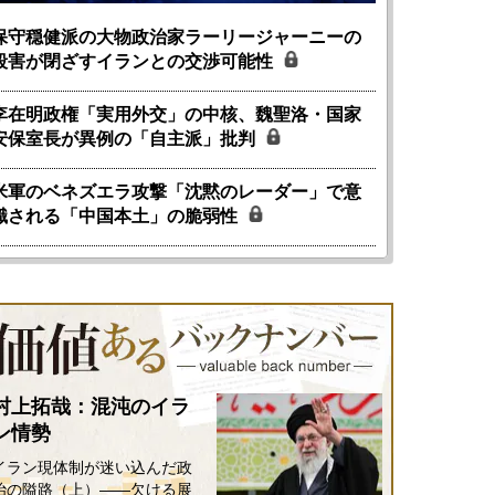
保守穏健派の大物政治家ラーリージャーニーの
殺害が閉ざすイランとの交渉可能性
李在明政権「実用外交」の中核、魏聖洛・国家
安保室長が異例の「自主派」批判
米軍のベネズエラ攻撃「沈黙のレーダー」で意
識される「中国本土」の脆弱性
村上拓哉：混沌のイラ
ン情勢
イラン現体制が迷い込んだ政
治の隘路（上）――欠ける展