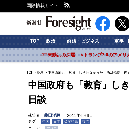
RSS
国際情報サイト
新潮社 Foresig
TOP
政治
経済・ビジネス
軍事・
#中東動乱の深層
#トランプ2.0のアメリ
TOP
>
記事
>
中国政府も「教育」しきれなかった「酒乱船長」後
中国政府も「教育」し
日談
執筆者：
藤田洋毅
2011年6月8日
タグ：
中国
日本
尖閣諸島
香港
エリア：
アジア