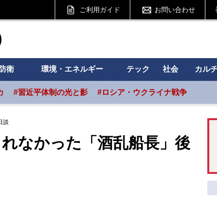
ご利用ガイド
お問い合わせ
ht フォーサイト
防衛
環境・エネルギー
テック
社会
カル
カ
#習近平体制の光と影
#ロシア・ウクライナ戦争
日談
きれなかった「酒乱船長」後