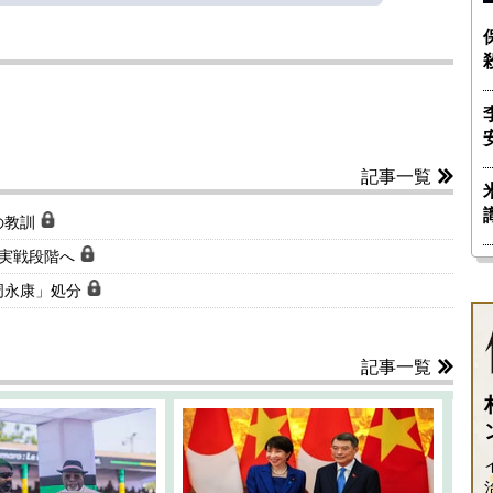
記事一覧
の教訓
」実戦段階へ
周永康」処分
記事一覧