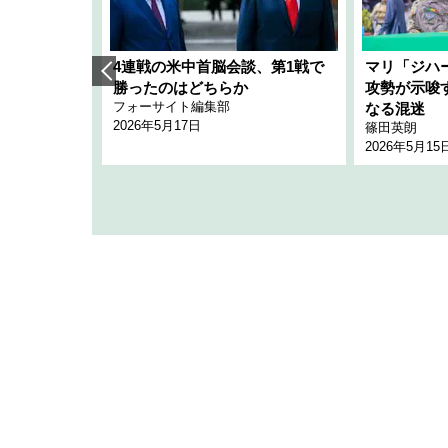
艦隊」構想
4連戦の米中首脳会談、第1戦で
マリ「ジハ
「空白」
勝ったのはどちらか
攻勢が示唆
フォーサイト編集部
のか
なる混迷
2026年5月17日
篠田英朗
2026年5月15