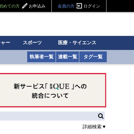
初めての方
お申込み
会員の方
ログイン
チャー
スポーツ
医療・サイエンス
執筆者一覧
連載一覧
タグ一覧
詳細検索▼