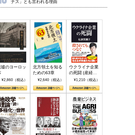
ナス」とも言われる理由
廃墟のヨーロッ
北方領土を知る
ウクライナ企業
パ
ための63章
の死闘 (産経セ
レクト S 039)
¥2,860（税込）
¥2,640（税込）
¥1,210（税込）