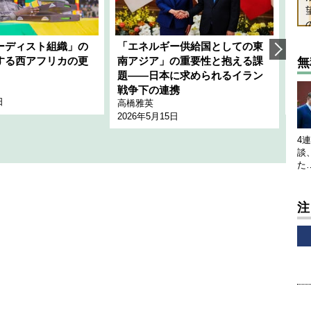
ーディスト組織」の
「エネルギー供給国としての東
韓
する西アフリカの更
南アジア」の重要性と抱える課
1
無
題――日本に求められるイラン
全
千々
戦争下の連携
日
202
高橋雅英
2026年5月15日
4
談
た
注