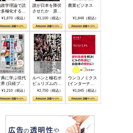
地政学理論で読
誰が日本を降伏
農業ビジネス
む多極化する世
させたか 原爆
界：トランプと
投下、ソ連参
¥1,870（税込）
¥1,100（税込）
¥1,848（税込）
RICSの挑戦
戦、そして聖断
(PHP新書)
古典に学ぶ現代
ルペンと極右ポ
ウンコノミクス
世界 (日経プレ
ピュリズムの時
(インターナシ
ミアシリーズ)
代：〈ヤヌス〉
ョナル新書)
¥1,210（税込）
¥2,750（税込）
¥1,045（税込）
の二つの顔