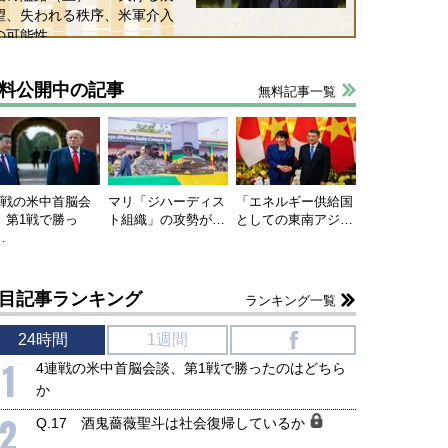
望、失われる秩序、米軍介入
の可能性
国にも理解してほしい「極東
ホルムズ海峡危機で加速したエ
905年体制」における日米韓安
ネルギー転換が「中国依存」に
料公開中の記事
無料記事一覧
保障協力の意味
行き着くリスク
和泰明
小山堅
6年5月15日
2026年5月14日
連戦の米中首脳会
マリ「ジハーディス
「エネルギー供給国
、第1戦で勝っ
ト組織」の攻勢が…
としての東南アジ…
…
目記事ランキング
ランキング一覧
24時間
1週間
f
1
4連戦の米中首脳会談、第1戦で勝ったのはどちら
か
2
Q.17 酒鬼薔薇聖斗は社会復帰しているか