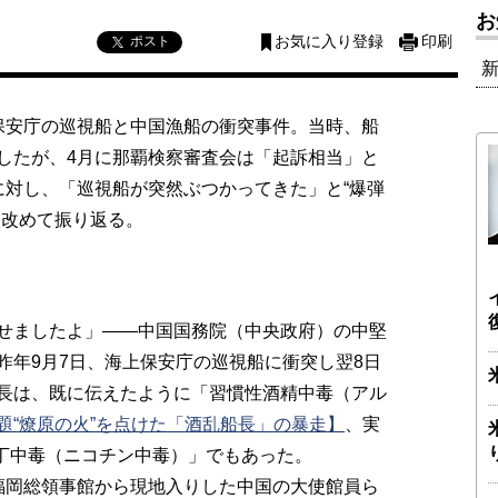
お
ポスト
お気に入り登録
印刷
保安庁の巡視船と中国漁船の衝突事件。当時、船
したが、4月に那覇検察審査会は「起訴相当」と
に対し、「巡視船が突然ぶつかってきた」と“爆弾
を改めて振り返る。
せましたよ」――中国国務院（中央政府）の中堅
昨年9月7日、海上保安庁の巡視船に衝突し翌8日
長は、既に伝えたように「習慣性酒精中毒（アル
題“燎原の火”を点けた「酒乱船長」の暴走】
、実
古丁中毒（ニコチン中毒）」でもあった。
福岡総領事館から現地入りした中国の大使館員ら