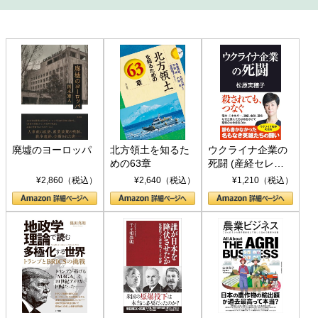
廃墟のヨーロッパ
北方領土を知るた
ウクライナ企業の
めの63章
死闘 (産経セレク
ト S 039)
¥2,860（税込）
¥2,640（税込）
¥1,210（税込）