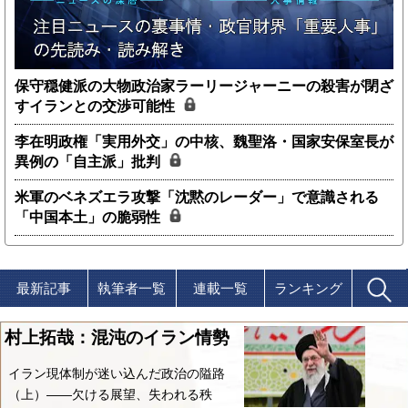
保守穏健派の大物政治家ラーリージャーニーの殺害が閉ざ
すイランとの交渉可能性
李在明政権「実用外交」の中核、魏聖洛・国家安保室長が
異例の「自主派」批判
米軍のベネズエラ攻撃「沈黙のレーダー」で意識される
「中国本土」の脆弱性
最新記事
執筆者一覧
連載一覧
ランキング
村上拓哉：混沌のイラン情勢
イラン現体制が迷い込んだ政治の隘路
（上）――欠ける展望、失われる秩