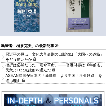
執筆者「樋泉克夫」の最新記事
習近平の原点、文化大革命期の出版物は「大国への道筋」
をどう描いたか
挫折は必然だった「雨傘革命」――香港財界は10年前も、
民衆より北京政府を選んだ
ASEAN諸国が日本の「新幹線」より中国「泛亜鉄路」を
選ぶ理由