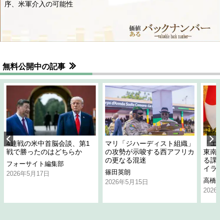
序、米軍介入の可能性
無料公開中の記事
4連戦の米中首脳会談、第1
マリ「ジハーディスト組織」
「エ
戦で勝ったのはどちらか
の攻勢が示唆する西アフリカ
東南
の更なる混迷
る課
フォーサイト編集部
イラ
篠田英朗
2026年5月17日
高橋
2026年5月15日
202