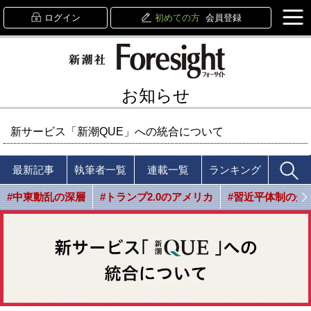
ログイン
初めての方
会員登録
お知らせ
新サービス「新潮QUE」への統合について
最新記事
執筆者一覧
連載一覧
ランキング
#中東動乱の深層
#トランプ2.0のアメリカ
#習近平体制の光