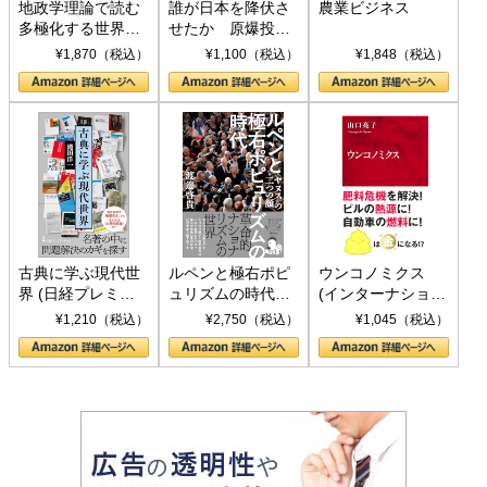
地政学理論で読む
誰が日本を降伏さ
農業ビジネス
多極化する世界：
せたか 原爆投
トランプとBRICS
下、ソ連参戦、そ
¥1,870（税込）
¥1,100（税込）
¥1,848（税込）
の挑戦
して聖断 (PHP新
書)
古典に学ぶ現代世
ルペンと極右ポピ
ウンコノミクス
界 (日経プレミア
ュリズムの時代：
(インターナショナ
シリーズ)
〈ヤヌス〉の二つ
ル新書)
¥1,210（税込）
¥2,750（税込）
¥1,045（税込）
の顔