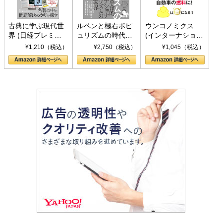
古典に学ぶ現代世
ルペンと極右ポピ
ウンコノミクス
界 (日経プレミア
ュリズムの時代：
(インターナショナ
シリーズ)
〈ヤヌス〉の二つ
ル新書)
¥1,210（税込）
¥2,750（税込）
¥1,045（税込）
の顔