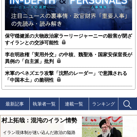
保守穏健派の大物政治家ラーリージャーニーの殺害が閉ざ
すイランとの交渉可能性
李在明政権「実用外交」の中核、魏聖洛・国家安保室長が
異例の「自主派」批判
米軍のベネズエラ攻撃「沈黙のレーダー」で意識される
「中国本土」の脆弱性
最新記事
執筆者一覧
連載一覧
ランキング
村上拓哉：混沌のイラン情勢
イラン現体制が迷い込んだ政治の隘路