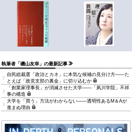
執筆者「磯山友幸」の最新記事
自民総裁選「政治とカネ」に本気な候補の見分け方――た
とえば「政党支部の裏金」に切り込むか
「創業家理事長」が消滅させた大学――「夙川学院」不祥
事の構造
大学を「買う」方法がわからない――透明性あるM＆Aが
進まぬ理由