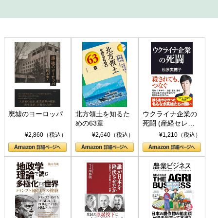
廃墟のヨーロッパ
北方領土を知るた
ウクライナ企業の
めの63章
死闘 (産経セレク
ト S 039)
¥2,860（税込）
¥2,640（税込）
¥1,210（税込）