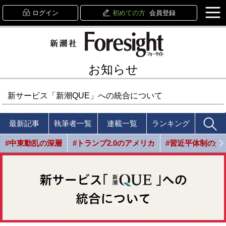
ログイン
初めての方
会員登録
お知らせ
新サービス「新潮QUE」への統合について
最新記事
執筆者一覧
連載一覧
ランキング
#中東動乱の深層
#トランプ2.0のアメリカ
#習近平体制の光