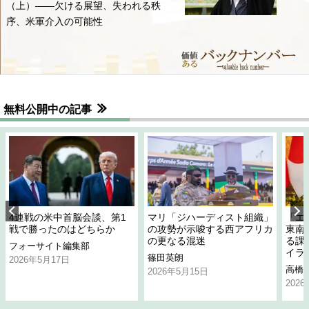
（上）――欠ける展望、失われる秩
序、米軍介入の可能性
無料公開中の記事
4連戦の米中首脳会談、第1
マリ「ジハーディスト組織」
「エ
戦で勝ったのはどちらか
の攻勢が示唆する西アフリカ
東南
の更なる混迷
る課
フォーサイト編集部
イラ
篠田英朗
2026年5月17日
高橋
2026年5月15日
202