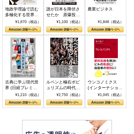
地政学理論で読む
誰が日本を降伏さ
農業ビジネス
多極化する世界：
せたか 原爆投
トランプとBRICS
下、ソ連参戦、そ
¥1,870（税込）
¥1,100（税込）
¥1,848（税込）
の挑戦
して聖断 (PHP新
書)
古典に学ぶ現代世
ルペンと極右ポピ
ウンコノミクス
界 (日経プレミア
ュリズムの時代：
(インターナショナ
シリーズ)
〈ヤヌス〉の二つ
ル新書)
¥1,210（税込）
¥2,750（税込）
¥1,045（税込）
の顔