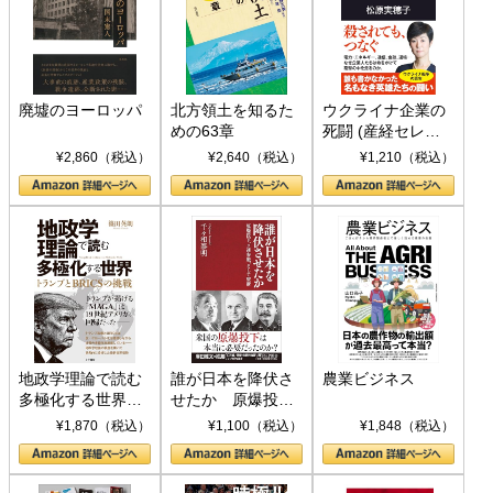
廃墟のヨーロッパ
北方領土を知るた
ウクライナ企業の
めの63章
死闘 (産経セレク
ト S 039)
¥2,860（税込）
¥2,640（税込）
¥1,210（税込）
地政学理論で読む
誰が日本を降伏さ
農業ビジネス
多極化する世界：
せたか 原爆投
トランプとBRICS
下、ソ連参戦、そ
¥1,870（税込）
¥1,100（税込）
¥1,848（税込）
の挑戦
して聖断 (PHP新
書)