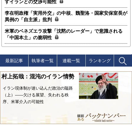
すイランとの交渉可能性
李在明政権「実用外交」の中核、魏聖洛・国家安保室長が
異例の「自主派」批判
米軍のベネズエラ攻撃「沈黙のレーダー」で意識される
「中国本土」の脆弱性
最新記事
執筆者一覧
連載一覧
ランキング
村上拓哉：混沌のイラン情勢
イラン現体制が迷い込んだ政治の隘路
（上）――欠ける展望、失われる秩
序、米軍介入の可能性