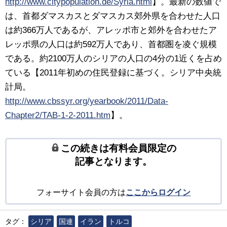
http://www.citypopulation.de/Syria.html
】。最新の数値で
は、首都ダマスカスとダマスカス郊外県を合わせた人口
は約366万人であるが、アレッポ市と郊外を合わせたア
レッポ県の人口は約592万人であり、首都圏を凌ぐ規模
である。約2100万人のシリアの人口の4分の1近くを占め
ている【2011年初めの住民登録に基づく。シリア中央統
計局。
http://www.cbssyr.org/yearbook/2011/Data-
Chapter2/TAB-1-2-2011.htm
】。
この続きは有料会員限定の
記事となります。
フォーサイト会員の方は
ここからログイン
タグ：
シリア
国連
イラン
トルコ