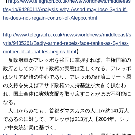
【
http://www.telegraph.co.uk/news/worldnews/middleeas
t/syria/9428011/Analysis-why-Assad-may-lose-Syria-if-
he-does-not-regain-control-of-Aleppo.html
http://www.telegraph.co.uk/news/worldnews/middleeast/s
yria/9435261/Badly-armed-rebels-face-tanks-as-Syrias-
mother-of-all-battles-begins.html
】
反政府軍がアレッポを強固に掌握すれば、主権国家の
政府としてのアサド政権の実態は乏しくなる。アレッポ
はシリア経済の中心であり、アレッポの経済エリート層
の支持を失えばアサド政権の支持基盤が大きく損なわ
れ、国土全体に実効支配を取り戻すことがほぼ不可能に
なる。
人口からみても、首都ダマスカスの人口が約141万人
であるのに対して、アレッポは213万人【2004年。シリ
ア中央統計局に基づく。