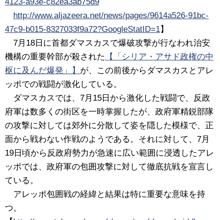
4123-a93e-c82ea3ab75d9
http://www.aljazeera.net/news/pages/9614a526-91bc-
47c9-b015-8327033f9a72?GoogleStatID=1
】
7月18日に首都ダマスカスで爆破攻撃が行なわれ治安
機構の重要幹部が殺された
【「シリア・アサド政権の中
枢に及んだ爆発」】
が、この前後からダマスカスとアレ
ッポでの戦闘が激化している。
ダマスカスでは、7月15日から激化した戦闘で、反政
府軍は数多くの街区を一時掌握したが、政府軍精鋭部隊
の攻撃に対しては郊外に分散して姿を隠した模様で、正
面から戦わない作戦のようである。それに対して、7月
19日頃から反政府勢力が急速に広い範囲に浸透したアレ
ッポでは、政府軍の包囲攻撃に対して徹底抗戦を宣言し
ている。
アレッポ包囲戦の経緯と結果は特に重要な意味を持
つ。