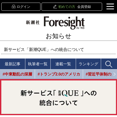
ログイン
初めての方
会員登録
お知らせ
新サービス「新潮QUE」への統合について
最新記事
執筆者一覧
連載一覧
ランキング
#中東動乱の深層
#トランプ2.0のアメリカ
#習近平体制の光