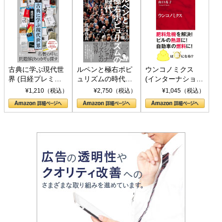
古典に学ぶ現代世
ルペンと極右ポピ
ウンコノミクス
界 (日経プレミア
ュリズムの時代：
(インターナショナ
シリーズ)
〈ヤヌス〉の二つ
ル新書)
¥1,210（税込）
¥2,750（税込）
¥1,045（税込）
の顔