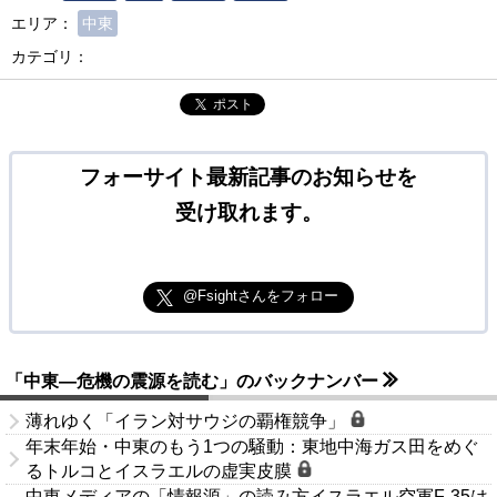
エリア：
中東
カテゴリ：
ポスト
フォーサイト最新記事のお知らせを
受け取れます。
@Fsightさんをフォロー
「中東―危機の震源を読む」のバックナンバー
薄れゆく「イラン対サウジの覇権競争」
年末年始・中東のもう1つの騒動：東地中海ガス田をめぐ
るトルコとイスラエルの虚実皮膜
中東メディアの「情報源」の読み方イスラエル空軍F-35は