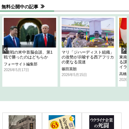
無料公開中の記事
4連戦の米中首脳会談、第1
マリ「ジハーディスト組織」
「エ
戦で勝ったのはどちらか
の攻勢が示唆する西アフリカ
東南
の更なる混迷
る課
フォーサイト編集部
イラ
篠田英朗
2026年5月17日
高橋
2026年5月15日
202