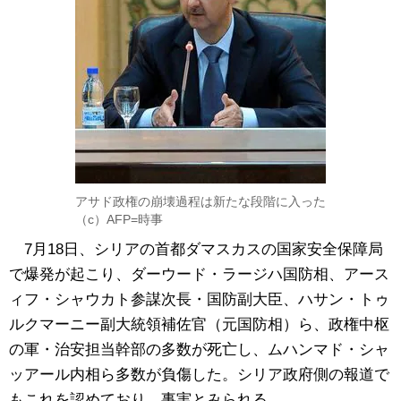
アサド政権の崩壊過程は新たな段階に入った
（c）AFP=時事
7月18日、シリアの首都ダマスカスの国家安全保障局
で爆発が起こり、ダーウード・ラージハ国防相、アース
ィフ・シャウカト参謀次長・国防副大臣、ハサン・トゥ
ルクマーニー副大統領補佐官（元国防相）ら、政権中枢
の軍・治安担当幹部の多数が死亡し、ムハンマド・シャ
ッアール内相ら多数が負傷した。シリア政府側の報道で
もこれを認めており、事実とみられる。