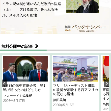
イラン現体制が迷い込んだ政治の隘路
（上）――欠ける展望、失われる秩
序、米軍介入の可能性
無料公開中の記事
4連戦の米中首脳会談、第1
マリ「ジハーディスト組織」
「エ
戦で勝ったのはどちらか
の攻勢が示唆する西アフリカ
東南
の更なる混迷
る課
フォーサイト編集部
イラ
篠田英朗
2026年5月17日
高橋
2026年5月15日
202