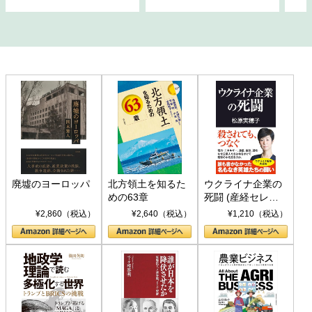
廃墟のヨーロッパ
北方領土を知るた
ウクライナ企業の
めの63章
死闘 (産経セレク
ト S 039)
¥2,860（税込）
¥2,640（税込）
¥1,210（税込）