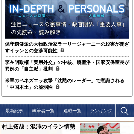
保守穏健派の大物政治家ラーリージャーニーの殺害が閉ざ
すイランとの交渉可能性
李在明政権「実用外交」の中核、魏聖洛・国家安保室長が
異例の「自主派」批判
米軍のベネズエラ攻撃「沈黙のレーダー」で意識される
「中国本土」の脆弱性
最新記事
執筆者一覧
連載一覧
ランキング
村上拓哉：混沌のイラン情勢