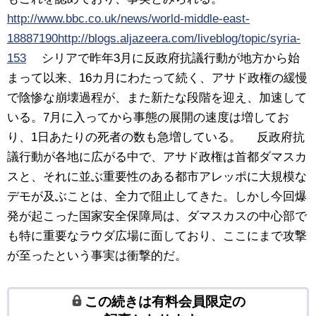
http://www.bbc.co.uk/news/world-middle-east-
18887190
http://blogs.aljazeera.com/liveblog/topic/syria-
153
シリアで昨年3月に反政府抗議行動が地方から始
まって以来、16カ月にわたって続く、アサド政権の緩慢
で陰惨な崩壊過程が、また新たな段階を迎え、加速して
いる。7月に入ってから事態の展開の速度は増してお
り、1日あたりの死者の数も急増している。 反政府抗
議行動が各地に広がる中で、アサド政権は首都ダマスカ
スと、それに並ぶ重要性のある都市アレッポに大規模な
デモが及ぶことは、全力で阻止してきた。しかし今回爆
発が起こった国家安全保障局は、ダマスカスの中心部で
も特に重要なラウダ広場に面しており、ここにまで攻撃
が至ったという事実は衝撃的だ。
この続きは有料会員限定の