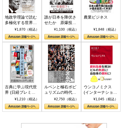
地政学理論で読む
誰が日本を降伏さ
農業ビジネス
多極化する世界：
せたか 原爆投
トランプとBRICS
下、ソ連参戦、そ
¥1,870（税込）
¥1,100（税込）
¥1,848（税込）
の挑戦
して聖断 (PHP新
書)
古典に学ぶ現代世
ルペンと極右ポピ
ウンコノミクス
界 (日経プレミア
ュリズムの時代：
(インターナショナ
シリーズ)
〈ヤヌス〉の二つ
ル新書)
¥1,210（税込）
¥2,750（税込）
¥1,045（税込）
の顔