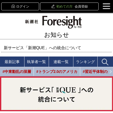
ログイン
初めての方
会員登録
お知らせ
新サービス「新潮QUE」への統合について
最新記事
執筆者一覧
連載一覧
ランキング
#中東動乱の深層
#トランプ2.0のアメリカ
#習近平体制の光