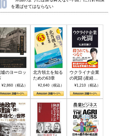
10
を選ばせてはならない
廃墟のヨーロッ
北方領土を知る
ウクライナ企業
パ
ための63章
の死闘 (産経セ
レクト S 039)
¥2,860（税込）
¥2,640（税込）
¥1,210（税込）