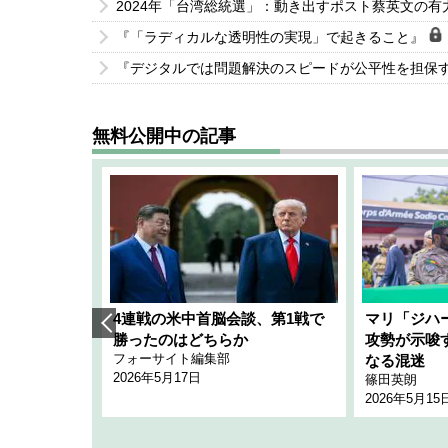
2024年「台湾総統選」：動き出すポスト蔡英文の
『「ラディカルな透明性の実現」で起きること』
『デジタルでは問題解決のスピードが公平性を担保
無料公開中の記事
艦隊」構想
4連戦の米中首脳会談、第1戦で
マリ「ジハ
「空白」
勝ったのはどちらか
攻勢が示唆
フォーサイト編集部
のか
なる混迷
2026年5月17日
篠田英朗
2026年5月15