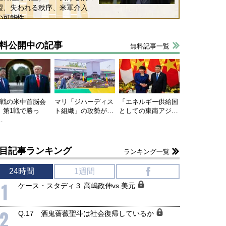
望、失われる秩序、米軍介入
の可能性
料公開中の記事
無料記事一覧
連戦の米中首脳会
マリ「ジハーディス
「エネルギー供給国
、第1戦で勝っ
ト組織」の攻勢が…
としての東南アジ…
…
目記事ランキング
ランキング一覧
国にも理解してほしい「極東
ホルムズ海峡危機で加速したエ
905年体制」における日米韓安
ネルギー転換が「中国依存」に
24時間
1週間
f
保障協力の意味
行き着くリスク
1
ケース・スタディ３ 高嶋政伸vs.美元
和泰明
小山堅
6年5月15日
2026年5月14日
2
Q.17 酒鬼薔薇聖斗は社会復帰しているか