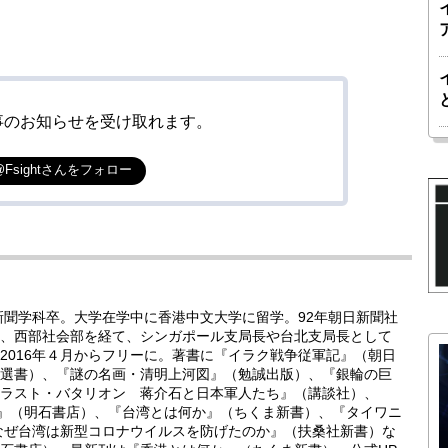
事のお知らせを受け取れます。
@Fsightさんをフォロー
新聞学科卒。大学在学中に香港中文大学に留学。92年朝日新聞社
、西部社会部を経て、シンガポール支局長や台北支局長として
2016年４月からフリーに。著書に『イラク戦争従軍記』（朝日
選書）、『謎の名画・清明上河図』（勉誠出版）、『銀輪の巨
ラスト・バタリオン 蒋介石と日本軍人たち』（講談社）、
台湾』（明石書店）、『台湾とは何か』（ちくま新書）、『タイワニ
なぜ台湾は新型コロナウイルスを防げたのか』（扶桑社新書）な