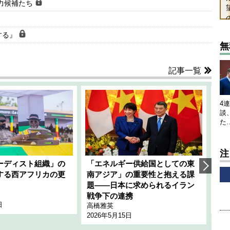
有力候補たち
する』
無
記事一覧
4
談
た
注
ーディスト組織」の
「エネルギー供給国としての東
韓
する西アフリカの更
南アジア」の重要性と抱える課
1
題――日本に求められるイラン
全
千々
戦争下の連携
日
202
高橋雅英
2026年5月15日