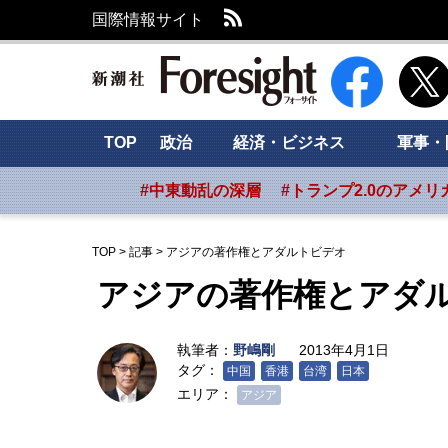
RSS
国際情報サイト
新潮社 Foresig
TOP
政治
経済・ビジネス
軍事・
#中東動乱の深層
#トランプ2.0のアメリ
TOP
>
記事
>
アジアの著作権とアダルトビデオ
アジアの著作権とアダ
執筆者：
野嶋剛
2013年4月1日
タグ：
中国
香港
台湾
日本
エリア：
アジア