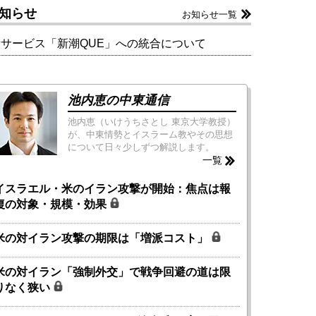
知らせ
お知らせ一覧
新サービス「新潮QUE」への統合について
池内恵の中東通信
池内恵（いけうちさとし 東京大学教授）
が、中東情勢とイスラーム教やその思想
について日々少しずつ解説します。
一覧
イスラエル・米のイラン攻撃が開始：焦点は報
復の対象・規模・効果
米の対イラン攻撃の期限は「増派コスト」
米の対イラン「強制外交」で戦争回避の道は限
りなく狭い