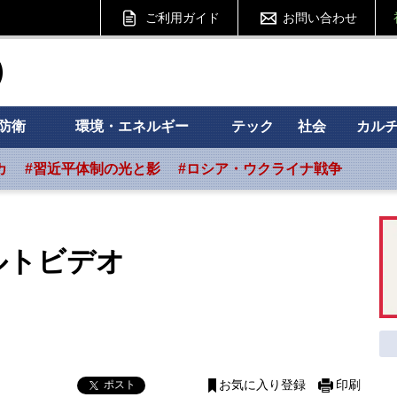
ご利用ガイド
お問い合わせ
ht フォーサイト
防衛
環境・エネルギー
テック
社会
カル
カ
#習近平体制の光と影
#ロシア・ウクライナ戦争
ルトビデオ
ポスト
お気に入り登録
印刷