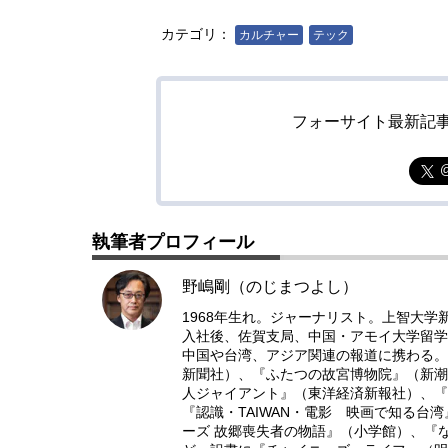
カテゴリ：
カルチャー
テック
フォーサイト最新記
執筆者プロフィール
野嶋剛（のじまつよし）
1968年生れ。ジャーナリスト。上智大学
入社後、佐賀支局、中国・アモイ大学留学
中国や台湾、アジア関連の報道に携わる。
新聞社）、『ふたつの故宮博物院』（新潮
人ジャイアント』（東洋経済新報社）、『
『認識・TAIWAN・電影 映画で知る
ーズ 故郷喪失者の物語』（小学館）、『