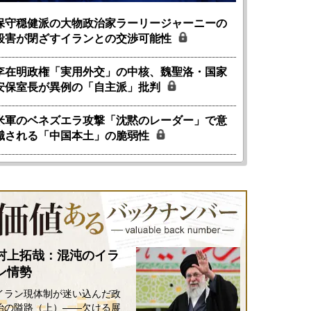
保守穏健派の大物政治家ラーリージャーニーの
殺害が閉ざすイランとの交渉可能性
李在明政権「実用外交」の中核、魏聖洛・国家
安保室長が異例の「自主派」批判
米軍のベネズエラ攻撃「沈黙のレーダー」で意
識される「中国本土」の脆弱性
村上拓哉：混沌のイラ
ン情勢
イラン現体制が迷い込んだ政
治の隘路（上）――欠ける展