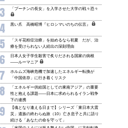
3
「プーチンの長女」を入学させた大学の戦々恐々
4
黒い爪 高橋昭博『ヒロシマいのちの伝言』
5
「スギ花粉症治療」を始めるなら初夏 だが、治
療を受けられない人続出の深刻理由
6
日本人女子学生殺害で炙りだされる国家の病根
――ルーマニア
7
ホルムズ海峡危機で加速したエネルギー転換が
「中国依存」に行き着くリスク
8
「エネルギー供給国としての東南アジア」の重要
性と抱える課題――日本に求められるイラン戦争
下の連携
9
【魂となり逢える日まで】シリーズ「東日本大震
災」遺族の終わらぬ旅（10）亡き息子と共に語り
続ける「あなたの命を守って」
「米国のようには振る舞えない中国」に方針転換