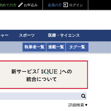
初めての方
お申込み
会員の方
ログイン
チャー
スポーツ
医療・サイエンス
執筆者一覧
連載一覧
タグ一覧
詳細検索▼