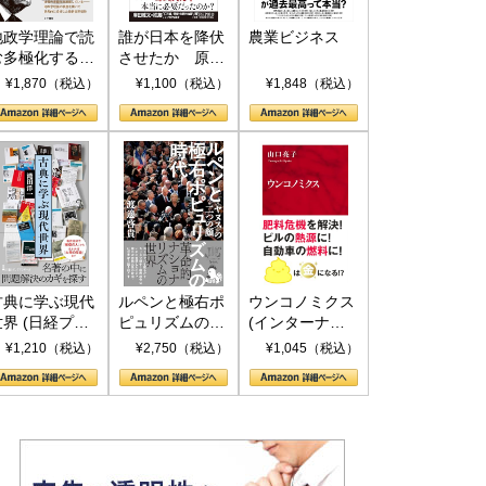
地政学理論で読
誰が日本を降伏
農業ビジネス
む多極化する世
させたか 原爆
界：トランプと
投下、ソ連参
¥1,870（税込）
¥1,100（税込）
¥1,848（税込）
RICSの挑戦
戦、そして聖断
(PHP新書)
古典に学ぶ現代
ルペンと極右ポ
ウンコノミクス
世界 (日経プレ
ピュリズムの時
(インターナシ
ミアシリーズ)
代：〈ヤヌス〉
ョナル新書)
¥1,210（税込）
¥2,750（税込）
¥1,045（税込）
の二つの顔