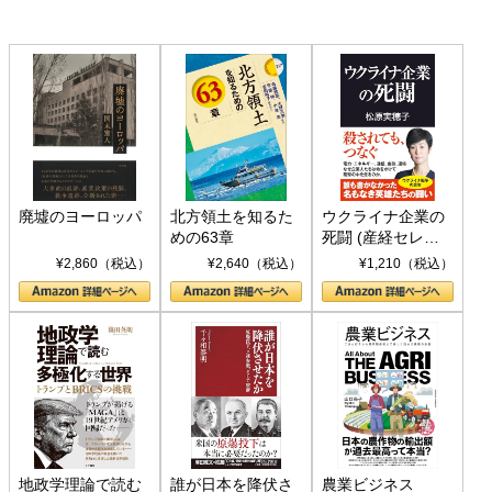
廃墟のヨーロッパ
北方領土を知るた
ウクライナ企業の
めの63章
死闘 (産経セレク
ト S 039)
¥2,860（税込）
¥2,640（税込）
¥1,210（税込）
地政学理論で読む
誰が日本を降伏さ
農業ビジネス