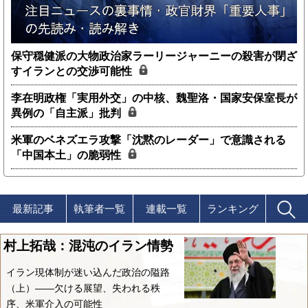
保守穏健派の大物政治家ラーリージャーニーの殺害が閉ざ
すイランとの交渉可能性
李在明政権「実用外交」の中核、魏聖洛・国家安保室長が
異例の「自主派」批判
米軍のベネズエラ攻撃「沈黙のレーダー」で意識される
「中国本土」の脆弱性
最新記事
執筆者一覧
連載一覧
ランキング
村上拓哉：混沌のイラン情勢
イラン現体制が迷い込んだ政治の隘路
（上）――欠ける展望、失われる秩
序、米軍介入の可能性