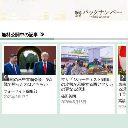
無料公開中の記事
4連戦の米中首脳会談、第1
マリ「ジハーディスト組織」
「エ
戦で勝ったのはどちらか
の攻勢が示唆する西アフリカ
東南
の更なる混迷
る課
フォーサイト編集部
イラ
篠田英朗
2026年5月17日
高橋
2026年5月15日
202