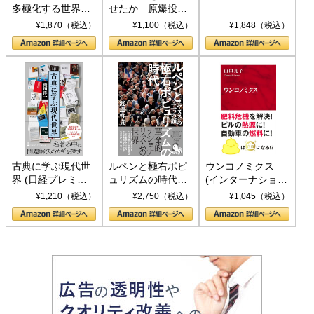
多極化する世界：
せたか 原爆投
トランプとBRICS
下、ソ連参戦、そ
¥1,870（税込）
¥1,100（税込）
¥1,848（税込）
の挑戦
して聖断 (PHP新
書)
古典に学ぶ現代世
ルペンと極右ポピ
ウンコノミクス
界 (日経プレミア
ュリズムの時代：
(インターナショナ
シリーズ)
〈ヤヌス〉の二つ
ル新書)
¥1,210（税込）
¥2,750（税込）
¥1,045（税込）
の顔