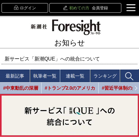
ログイン
初めての方
会員登録
お知らせ
新サービス「新潮QUE」への統合について
最新記事
執筆者一覧
連載一覧
ランキング
#中東動乱の深層
#トランプ2.0のアメリカ
#習近平体制の光