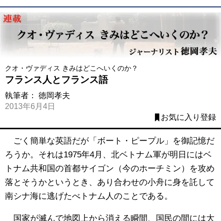
クオ・ヴァディス きみはどこへいくのか？
フランス人とフランス語
執筆者：
徳岡孝夫
2013年6月4日
お気に入り登録
ごく簡単な英語だが「ボート・ピープル」を御記憶だ
ろうか。それは1975年4月、北ベトナム軍が明日にはベ
トナム共和国の首都サイゴン（今のホーチミン）を攻め
落とそうかというとき、あり合わせの小舟に身を託して
南シナ海に逃げたべトナム人のことである。
国家が滅んで地図上から消える瞬間、国民の間には大