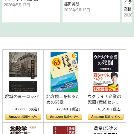
イラ
篠田英朗
2026年5月17日
高橋
2026年5月15日
202
廃墟のヨーロッパ
北方領土を知るた
ウクライナ企業の
めの63章
死闘 (産経セレク
ト S 039)
¥2,860（税込）
¥2,640（税込）
¥1,210（税込）