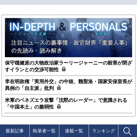
保守穏健派の大物政治家ラーリージャーニーの殺害が閉ざ
すイランとの交渉可能性
李在明政権「実用外交」の中核、魏聖洛・国家安保室長が
異例の「自主派」批判
米軍のベネズエラ攻撃「沈黙のレーダー」で意識される
「中国本土」の脆弱性
最新記事
執筆者一覧
連載一覧
ランキング