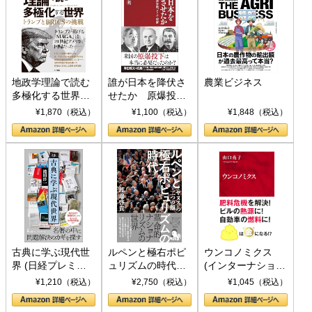
地政学理論で読む
誰が日本を降伏さ
農業ビジネス
多極化する世界：
せたか 原爆投
トランプとBRICS
下、ソ連参戦、そ
¥1,870（税込）
¥1,100（税込）
¥1,848（税込）
の挑戦
して聖断 (PHP新
書)
古典に学ぶ現代世
ルペンと極右ポピ
ウンコノミクス
界 (日経プレミア
ュリズムの時代：
(インターナショナ
シリーズ)
〈ヤヌス〉の二つ
ル新書)
¥1,210（税込）
¥2,750（税込）
¥1,045（税込）
の顔