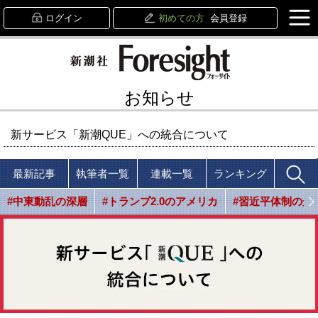
ログイン
初めての方
会員登録
お知らせ
新サービス「新潮QUE」への統合について
最新記事
執筆者一覧
連載一覧
ランキング
#中東動乱の深層
#トランプ2.0のアメリカ
#習近平体制の光