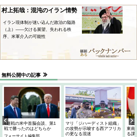
村上拓哉：混沌のイラン情勢
イラン現体制が迷い込んだ政治の隘路
（上）――欠ける展望、失われる秩
序、米軍介入の可能性
無料公開中の記事
4連戦の米中首脳会談、第1
マリ「ジハーディスト組織」
「エ
戦で勝ったのはどちらか
の攻勢が示唆する西アフリカ
東南
の更なる混迷
る課
フォーサイト編集部