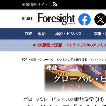
RSS
国際情報サイト
新潮社 Foresig
TOP
政治
経済・ビジネス
軍事・
#中東動乱の深層
#トランプ2.0のアメリ
TOP
>
連載
>
グローバル・ビジネスの新地政学(14)
>
インドネシ
グローバル・ビジネスの新地政学 (14)