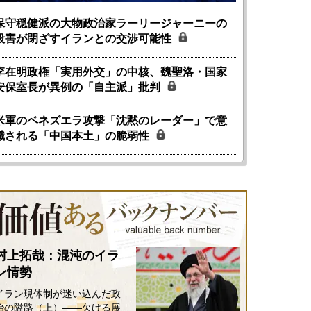
保守穏健派の大物政治家ラーリージャーニーの
殺害が閉ざすイランとの交渉可能性
李在明政権「実用外交」の中核、魏聖洛・国家
安保室長が異例の「自主派」批判
米軍のベネズエラ攻撃「沈黙のレーダー」で意
識される「中国本土」の脆弱性
村上拓哉：混沌のイラ
ン情勢
イラン現体制が迷い込んだ政
治の隘路（上）――欠ける展