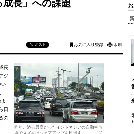
る成長」への課題
お
ポスト
お気に入り登録
印刷
成長
アジ
つい
、
のよ
ら日
るの
昨年、過去最高だったインドネシアの自動車市
場でスズキはシェアアップを目指す （ジ