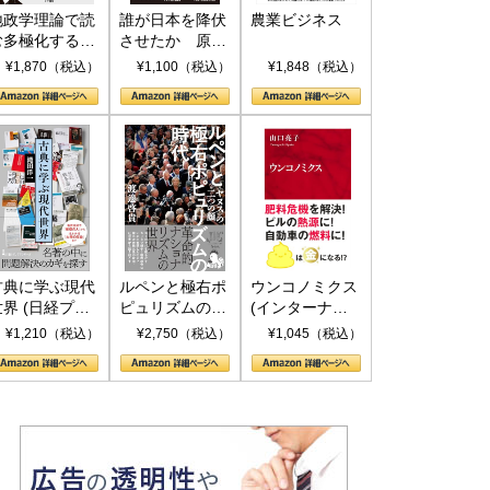
地政学理論で読
誰が日本を降伏
農業ビジネス
む多極化する世
させたか 原爆
界：トランプと
投下、ソ連参
¥1,870（税込）
¥1,100（税込）
¥1,848（税込）
RICSの挑戦
戦、そして聖断
(PHP新書)
古典に学ぶ現代
ルペンと極右ポ
ウンコノミクス
世界 (日経プレ
ピュリズムの時
(インターナシ
ミアシリーズ)
代：〈ヤヌス〉
ョナル新書)
¥1,210（税込）
¥2,750（税込）
¥1,045（税込）
の二つの顔