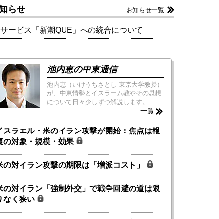
知らせ
お知らせ一覧
新サービス「新潮QUE」への統合について
池内恵の中東通信
池内恵（いけうちさとし 東京大学教授）
が、中東情勢とイスラーム教やその思想
について日々少しずつ解説します。
一覧
イスラエル・米のイラン攻撃が開始：焦点は報
復の対象・規模・効果
米の対イラン攻撃の期限は「増派コスト」
米の対イラン「強制外交」で戦争回避の道は限
りなく狭い