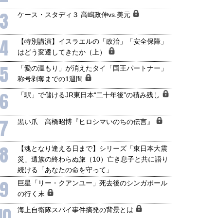
3
ケース・スタディ３ 高嶋政伸vs.美元
4
【特別講演】イスラエルの「政治」「安全保障」
はどう変遷してきたか（上）
5
「愛の温もり」が消えたタイ「国王パートナー」
称号剥奪までの1週間
6
「駅」で儲けるJR東日本“二十年後”の積み残し
7
黒い爪 高橋昭博『ヒロシマいのちの伝言』
8
【魂となり逢える日まで】シリーズ「東日本大震
災」遺族の終わらぬ旅（10）亡き息子と共に語り
続ける「あなたの命を守って」
9
巨星「リー・クアンユー」死去後のシンガポール
の行く末
10
海上自衛隊スパイ事件摘発の背景とは