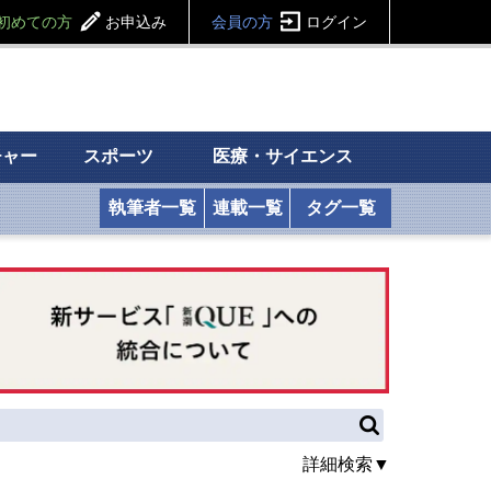
初めての方
お申込み
会員の方
ログイン
チャー
スポーツ
医療・サイエンス
執筆者一覧
連載一覧
タグ一覧
詳細検索▼