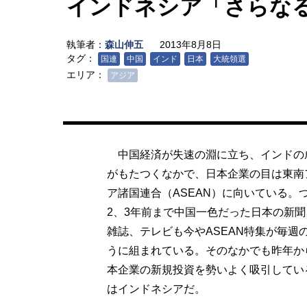
インドネシア「さらな
執筆者：
森山伸五
2013年8月8日
タグ：
国連
中国
インド
日本
大統領選
エリア：
アジア
中国経済が失速の淵に立ち、インドの
がもたつくなかで、日本企業の目は東南
ア諸国連合（ASEAN）に向いている。
2、3年前まで中国一色だった日本の新聞
雑誌、テレビも今やASEAN特集が毎週
うに組まれている。そのなかでも昨年か
本企業の新規投資を勢いよく吸引してい
はインドネシアだ。