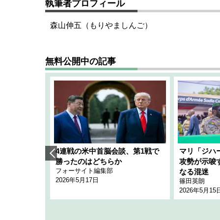
執筆者プロフィール
森山伸五（もりやましんご）
無料公開中の記事
艦隊」構想
4連戦の米中首脳会談、第1戦で
マリ「ジハ
「空白」
勝ったのはどちらか
攻勢が示唆
フォーサイト編集部
のか
なる混迷
2026年5月17日
篠田英朗
2026年5月15