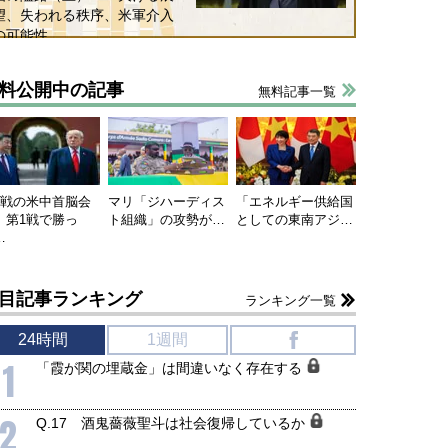
望、失われる秩序、米軍介入
の可能性
料公開中の記事
無料記事一覧
連戦の米中首脳会
マリ「ジハーディス
「エネルギー供給国
、第1戦で勝っ
ト組織」の攻勢が…
としての東南アジ…
…
目記事ランキング
ランキング一覧
国にも理解してほしい「極東
ホルムズ海峡危機で加速したエ
905年体制」における日米韓安
ネルギー転換が「中国依存」に
24時間
1週間
f
保障協力の意味
行き着くリスク
1
「霞が関の埋蔵金」は間違いなく存在する
和泰明
小山堅
6年5月15日
2026年5月14日
2
Q.17 酒鬼薔薇聖斗は社会復帰しているか