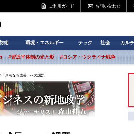
ご利用ガイド
お問い合わせ
ht フォーサイト
防衛
環境・エネルギー
テック
社会
カル
カ
#習近平体制の光と影
#ロシア・ウクライナ戦争
ア「さらなる成長」への課題