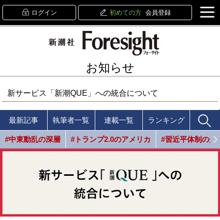
ログイン
初めての方
会員登録
お知らせ
新サービス「新潮QUE」への統合について
最新記事
執筆者一覧
連載一覧
ランキング
#中東動乱の深層
#トランプ2.0のアメリカ
#習近平体制の光