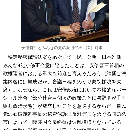
安倍首相とみんなの党の渡辺代表 （C）時事
特定秘密保護法案をめぐって自民、公明、日本維新、
みんな4党が修正合意に達したことは、安倍晋三首相の
政権運営における重大な前進と言えるだろう（維新は法
案内容には賛成だが、審議日程をめぐり衆院採決を欠
席）。なぜなら、これは安倍政権において本格的なパー
シャル連合（部分連合＝個々の政策ごとに与野党が手を
組む政治形態）が成立したことを意味するからだ。自民
党の石破茂幹事長の秘密保護法反対デモをめぐる問題発
言によって、臨時国会最終盤は波乱模様となっている