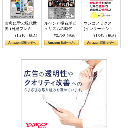
古典に学ぶ現代世
ルペンと極右ポピ
ウンコノミクス
界 (日経プレミア
ュリズムの時代：
(インターナショナ
シリーズ)
〈ヤヌス〉の二つ
ル新書)
¥1,210（税込）
¥2,750（税込）
¥1,045（税込）
の顔