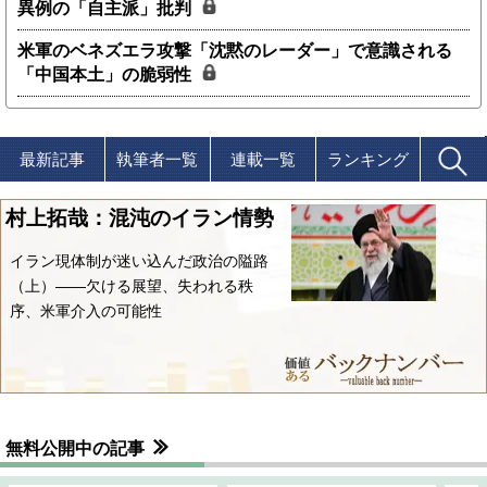
異例の「自主派」批判
米軍のベネズエラ攻撃「沈黙のレーダー」で意識される
「中国本土」の脆弱性
最新記事
執筆者一覧
連載一覧
ランキング
村上拓哉：混沌のイラン情勢
イラン現体制が迷い込んだ政治の隘路
（上）――欠ける展望、失われる秩
序、米軍介入の可能性
無料公開中の記事