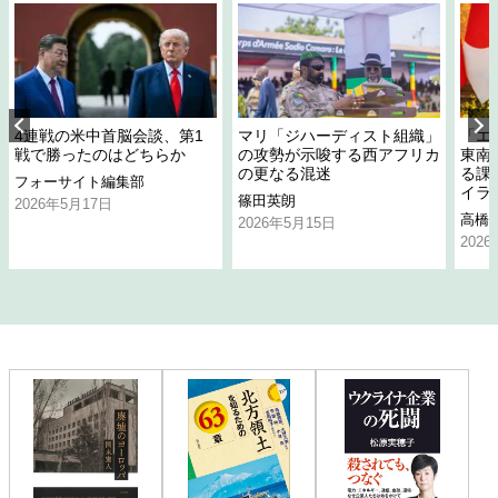
4連戦の米中首脳会談、第1
マリ「ジハーディスト組織」
「エ
戦で勝ったのはどちらか
の攻勢が示唆する西アフリカ
東南
の更なる混迷
る課
フォーサイト編集部
イラ
篠田英朗
2026年5月17日
高橋
2026年5月15日
202