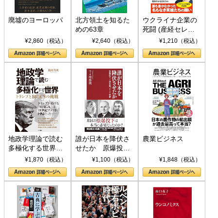
廃墟のヨーロッパ
北方領土を知るた
ウクライナ企業の
めの63章
死闘 (産経セレク
ト S 039)
¥2,860（税込）
¥2,640（税込）
¥1,210（税込）
地政学理論で読む
誰が日本を降伏さ
農業ビジネス
多極化する世界：
せたか 原爆投
トランプとBRICS
下、ソ連参戦、そ
¥1,870（税込）
¥1,100（税込）
¥1,848（税込）
の挑戦
して聖断 (PHP新
書)