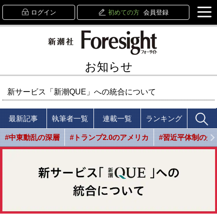
ログイン
初めての方
会員登録
お知らせ
新サービス「新潮QUE」への統合について
最新記事
執筆者一覧
連載一覧
ランキング
#中東動乱の深層
#トランプ2.0のアメリカ
#習近平体制の光