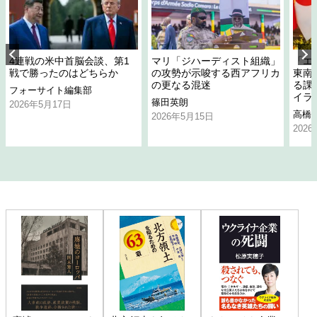
4連戦の米中首脳会談、第1
マリ「ジハーディスト組織」
「エ
戦で勝ったのはどちらか
の攻勢が示唆する西アフリカ
東南
の更なる混迷
る課
フォーサイト編集部
イラ
篠田英朗
2026年5月17日
高橋
2026年5月15日
202