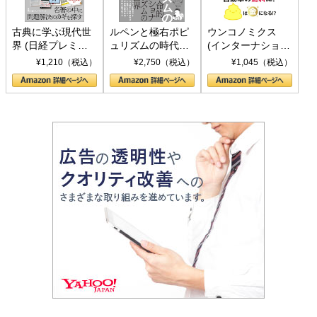
古典に学ぶ現代世
ルペンと極右ポピ
ウンコノミクス
界 (日経プレミア
ュリズムの時代：
(インターナショナ
シリーズ)
〈ヤヌス〉の二つ
ル新書)
¥1,210（税込）
¥2,750（税込）
¥1,045（税込）
の顔