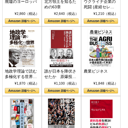
廃墟のヨーロッパ
北方領土を知るた
ウクライナ企業の
めの63章
死闘 (産経セレク
ト S 039)
¥2,860（税込）
¥2,640（税込）
¥1,210（税込）
地政学理論で読む
誰が日本を降伏さ
農業ビジネス
多極化する世界：
せたか 原爆投
トランプとBRICS
下、ソ連参戦、そ
¥1,870（税込）
¥1,100（税込）
¥1,848（税込）
の挑戦
して聖断 (PHP新
書)