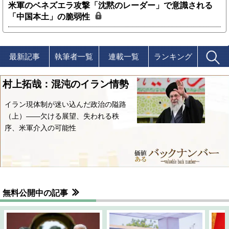
米軍のベネズエラ攻撃「沈黙のレーダー」で意識される
「中国本土」の脆弱性
最新記事
執筆者一覧
連載一覧
ランキング
村上拓哉：混沌のイラン情勢
イラン現体制が迷い込んだ政治の隘路
（上）――欠ける展望、失われる秩
序、米軍介入の可能性
無料公開中の記事