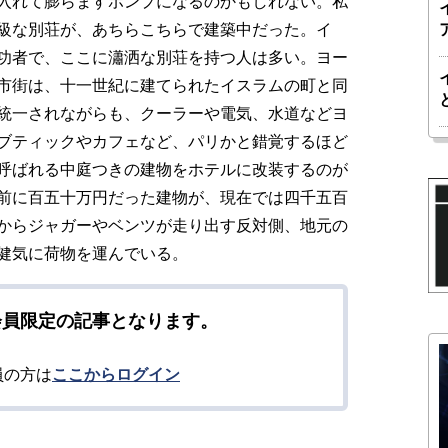
入れて膨らますポンプになるのかもしれない。私
級な別荘が、あちらこちらで建築中だった。イ
功者で、ここに瀟洒な別荘を持つ人は多い。ヨー
市街は、十一世紀に建てられたイスラムの町と同
統一されながらも、クーラーや電気、水道などヨ
ブティックやカフェなど、パリかと錯覚するほど
呼ばれる中庭つきの建物をホテルに改装するのが
前に百五十万円だった建物が、現在では四千五百
からジャガーやベンツが走り出す反対側、地元の
健気に荷物を運んでいる。
会員限定の記事となります。
員の方は
ここからログイン