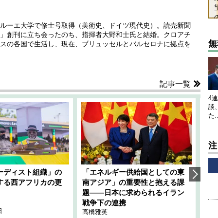
ルーエ大学で修士号取得（美術史、ドイツ現代史）。読売新聞
」創刊に立ち会ったのち、指揮者大野和士氏と結婚。クロアチ
無
スの各国で生活し、現在、ブリュッセルとバルセロナに拠点を
記事一覧
4
談
た
注
ーディスト組織」の
「エネルギー供給国としての東
韓
する西アフリカの更
南アジア」の重要性と抱える課
1
題――日本に求められるイラン
全
千々
戦争下の連携
日
202
高橋雅英