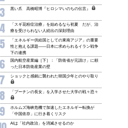
3
黒い爪 高橋昭博『ヒロシマいのちの伝言』
4
「スギ花粉症治療」を始めるなら初夏 だが、治
療を受けられない人続出の深刻理由
5
「エネルギー供給国としての東南アジア」の重要
性と抱える課題――日本に求められるイラン戦争
下の連携
6
国内航空産業編［下］：「防衛省が元請け」に頼
った日本防衛産業の壁
7
ショックと感銘に襲われた韓国少年とのやり取り
8
「プーチンの長女」を入学させた大学の戦々恐々
9
ホルムズ海峡危機で加速したエネルギー転換が
「中国依存」に行き着くリスク
10
AIは「社内政治」を消滅させるのか