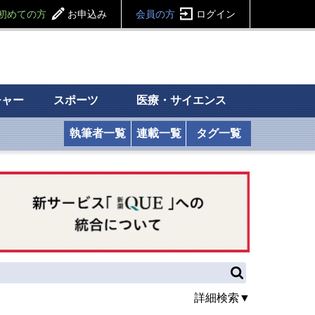
初めての方
お申込み
会員の方
ログイン
チャー
スポーツ
医療・サイエンス
執筆者一覧
連載一覧
タグ一覧
詳細検索▼