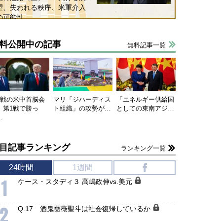
望、失われる秩序、米軍介入
の可能性
料公開中の記事
無料記事一覧
連戦の米中首脳会
マリ「ジハーディス
「エネルギー供給国
、第1戦で勝っ
ト組織」の攻勢が…
としての東南アジ…
…
目記事ランキング
ランキング一覧
24時間
1週間
f
国にも理解してほしい「極東
ホルムズ海峡危機で加速したエ
1
ケース・スタディ３ 高嶋政伸vs.美元
905年体制」における日米韓安
ネルギー転換が「中国依存」に
保障協力の意味
行き着くリスク
和泰明
小山堅
2
Q.17 酒鬼薔薇聖斗は社会復帰しているか
6年5月15日
2026年5月14日