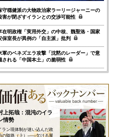
保守穏健派の大物政治家ラーリージャーニーの
殺害が閉ざすイランとの交渉可能性
李在明政権「実用外交」の中核、魏聖洛・国家
安保室長が異例の「自主派」批判
米軍のベネズエラ攻撃「沈黙のレーダー」で意
識される「中国本土」の脆弱性
村上拓哉：混沌のイラ
ン情勢
イラン現体制が迷い込んだ政
治の隘路（上）――欠ける展