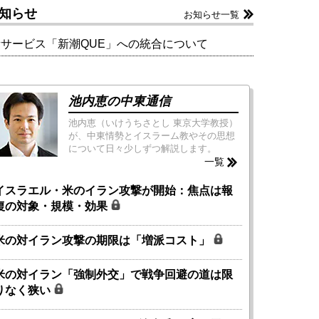
知らせ
お知らせ一覧
新サービス「新潮QUE」への統合について
池内恵の中東通信
池内恵（いけうちさとし 東京大学教授）
が、中東情勢とイスラーム教やその思想
について日々少しずつ解説します。
一覧
イスラエル・米のイラン攻撃が開始：焦点は報
復の対象・規模・効果
米の対イラン攻撃の期限は「増派コスト」
米の対イラン「強制外交」で戦争回避の道は限
りなく狭い