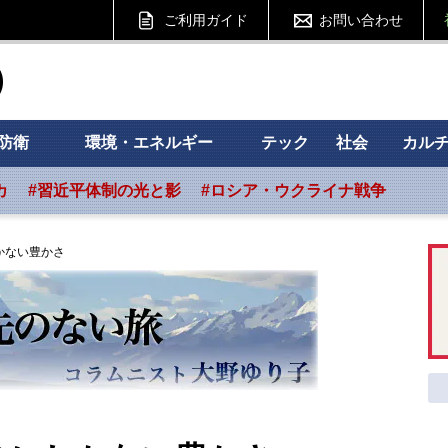
ご利用ガイド
お問い合わせ
ht フォーサイト
防衛
環境・エネルギー
テック
社会
カル
カ
#習近平体制の光と影
#ロシア・ウクライナ戦争
かない豊かさ