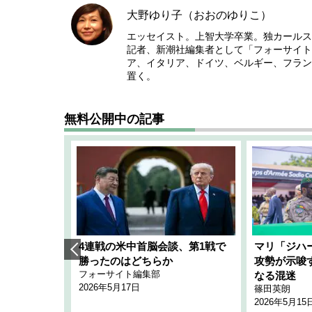
大野ゆり子（おおのゆりこ）
エッセイスト。上智大学卒業。独カールス
記者、新潮社編集者として「フォーサイト
ア、イタリア、ドイツ、ベルギー、フラン
置く。
無料公開中の記事
艦隊」構想
4連戦の米中首脳会談、第1戦で
マリ「ジハ
「空白」
勝ったのはどちらか
攻勢が示唆
フォーサイト編集部
のか
なる混迷
2026年5月17日
篠田英朗
2026年5月15