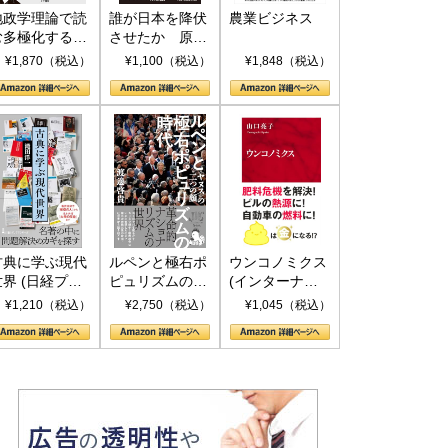
地政学理論で読
誰が日本を降伏
農業ビジネス
む多極化する世
させたか 原爆
界：トランプと
投下、ソ連参
¥1,870（税込）
¥1,100（税込）
¥1,848（税込）
RICSの挑戦
戦、そして聖断
(PHP新書)
古典に学ぶ現代
ルペンと極右ポ
ウンコノミクス
世界 (日経プレ
ピュリズムの時
(インターナシ
ミアシリーズ)
代：〈ヤヌス〉
ョナル新書)
¥1,210（税込）
¥2,750（税込）
¥1,045（税込）
の二つの顔