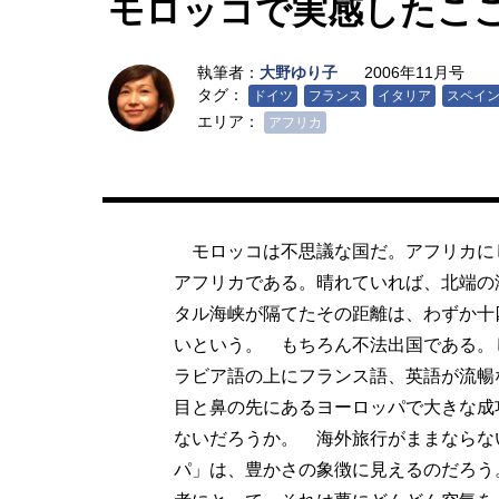
モロッコで実感したこ
執筆者：
大野ゆり子
2006年11月号
タグ：
ドイツ
フランス
イタリア
スペイ
エリア：
アフリカ
モロッコは不思議な国だ。アフリカに
アフリカである。晴れていれば、北端の
タル海峡が隔てたその距離は、わずか十
いという。 もちろん不法出国である。
ラビア語の上にフランス語、英語が流暢
目と鼻の先にあるヨーロッパで大きな成
ないだろうか。 海外旅行がままならな
パ」は、豊かさの象徴に見えるのだろう