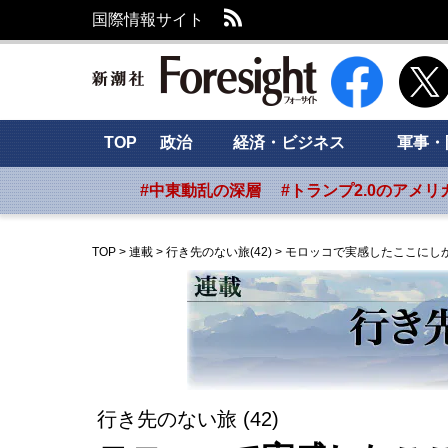
RSS
国際情報サイト
新潮社 Foresig
TOP
政治
経済・ビジネス
軍事・
#中東動乱の深層
#トランプ2.0のアメリ
TOP
>
連載
>
行き先のない旅(42)
>
モロッコで実感したここにし
行き先のない旅 (42)