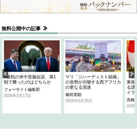
無料公開中の記事
4連戦の米中首脳会談、第1
マリ「ジハーディスト組織」
「エ
戦で勝ったのはどちらか
の攻勢が示唆する西アフリカ
東南
の更なる混迷
る課
フォーサイト編集部
イラ
篠田英朗
2026年5月17日
高橋
2026年5月15日
202