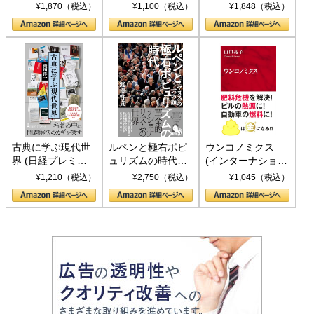
トランプとBRICS
下、ソ連参戦、そ
¥1,870（税込）
¥1,100（税込）
¥1,848（税込）
の挑戦
して聖断 (PHP新
書)
古典に学ぶ現代世
ルペンと極右ポピ
ウンコノミクス
界 (日経プレミア
ュリズムの時代：
(インターナショナ
シリーズ)
〈ヤヌス〉の二つ
ル新書)
¥1,210（税込）
¥2,750（税込）
¥1,045（税込）
の顔