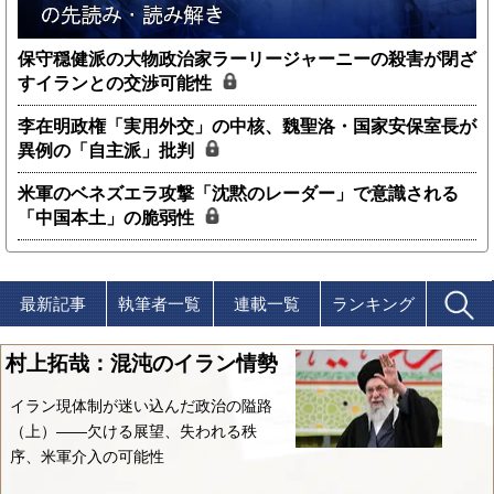
保守穏健派の大物政治家ラーリージャーニーの殺害が閉ざ
すイランとの交渉可能性
李在明政権「実用外交」の中核、魏聖洛・国家安保室長が
異例の「自主派」批判
米軍のベネズエラ攻撃「沈黙のレーダー」で意識される
「中国本土」の脆弱性
最新記事
執筆者一覧
連載一覧
ランキング
村上拓哉：混沌のイラン情勢
イラン現体制が迷い込んだ政治の隘路
（上）――欠ける展望、失われる秩
序、米軍介入の可能性