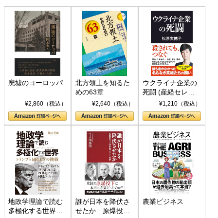
廃墟のヨーロッパ
北方領土を知るた
ウクライナ企業の
めの63章
死闘 (産経セレク
ト S 039)
¥2,860（税込）
¥2,640（税込）
¥1,210（税込）
地政学理論で読む
誰が日本を降伏さ
農業ビジネス
多極化する世界：
せたか 原爆投