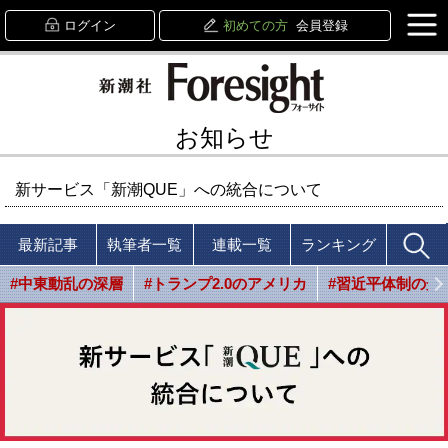
ログイン
初めての方
会員登録
お知らせ
新サービス「新潮QUE」への統合について
最新記事
執筆者一覧
連載一覧
ランキング
#中東動乱の深層
#トランプ2.0のアメリカ
#習近平体制の光