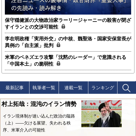
保守穏健派の大物政治家ラーリージャーニーの殺害が閉ざ
すイランとの交渉可能性
李在明政権「実用外交」の中核、魏聖洛・国家安保室長が
異例の「自主派」批判
米軍のベネズエラ攻撃「沈黙のレーダー」で意識される
「中国本土」の脆弱性
最新記事
執筆者一覧
連載一覧
ランキング
村上拓哉：混沌のイラン情勢
イラン現体制が迷い込んだ政治の隘路
（上）――欠ける展望、失われる秩
序、米軍介入の可能性