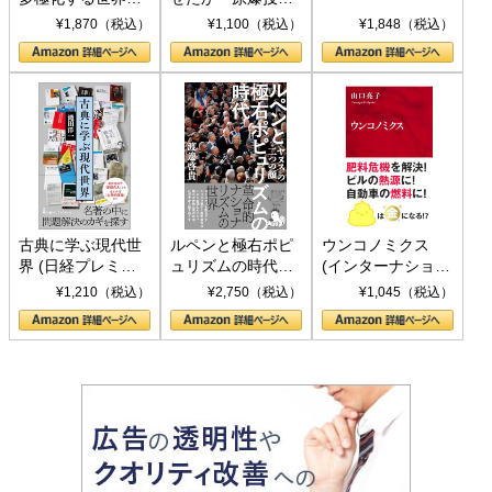
トランプとBRICS
下、ソ連参戦、そ
¥1,870（税込）
¥1,100（税込）
¥1,848（税込）
の挑戦
して聖断 (PHP新
書)
古典に学ぶ現代世
ルペンと極右ポピ
ウンコノミクス
界 (日経プレミア
ュリズムの時代：
(インターナショナ
シリーズ)
〈ヤヌス〉の二つ
ル新書)
¥1,210（税込）
¥2,750（税込）
¥1,045（税込）
の顔