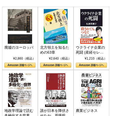
廃墟のヨーロッパ
北方領土を知るた
ウクライナ企業の
めの63章
死闘 (産経セレク
ト S 039)
¥2,860（税込）
¥2,640（税込）
¥1,210（税込）
地政学理論で読む
誰が日本を降伏さ
農業ビジネス
多極化する世界：
せたか 原爆投