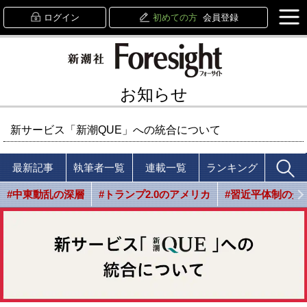
ログイン
初めての方
会員登録
お知らせ
新サービス「新潮QUE」への統合について
最新記事
執筆者一覧
連載一覧
ランキング
#中東動乱の深層
#トランプ2.0のアメリカ
#習近平体制の光