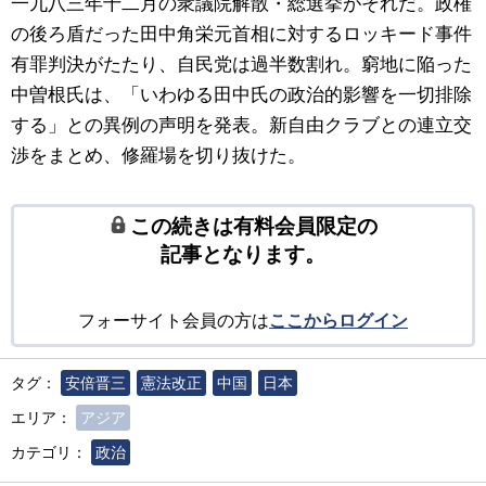
一九八三年十二月の衆議院解散・総選挙がそれだ。政権
の後ろ盾だった田中角栄元首相に対するロッキード事件
有罪判決がたたり、自民党は過半数割れ。窮地に陥った
中曽根氏は、「いわゆる田中氏の政治的影響を一切排除
する」との異例の声明を発表。新自由クラブとの連立交
渉をまとめ、修羅場を切り抜けた。
この続きは有料会員限定の
記事となります。
フォーサイト会員の方は
ここからログイン
タグ：
安倍晋三
憲法改正
中国
日本
エリア：
アジア
カテゴリ：
政治