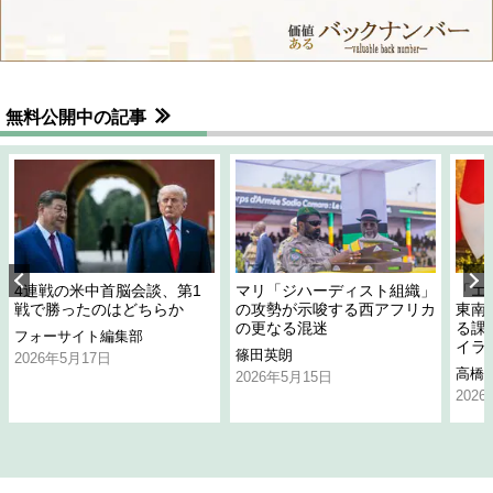
無料公開中の記事
4連戦の米中首脳会談、第1
マリ「ジハーディスト組織」
「エ
戦で勝ったのはどちらか
の攻勢が示唆する西アフリカ
東南
の更なる混迷
る課
フォーサイト編集部
イラ
篠田英朗
2026年5月17日
高橋
2026年5月15日
202