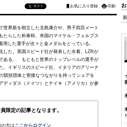
お
ポスト
お気に入り登録
印刷
で世界新を樹立した北島康介や、男子四百メート
もたらした朴泰桓、米国のマイケル・フェルプス
を着用した選手が次々と金メダルをとっている。
化した。英国スピード社が発表した水着、LZRが
である。 もともと世界のトップレベルの選手が
た。イギリスのスピード社、イタリアのアリーナ
国の競技団体と密接なつながりを持ってシェアを
アディダス（ドイツ）とナイキ（アメリカ）が参
会員限定の記事となります。
員の方は
ここからログイン