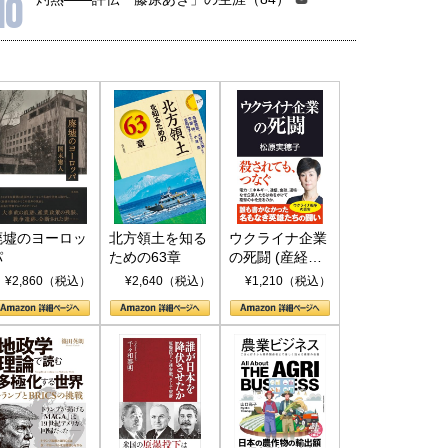
10
廃墟のヨーロッ
北方領土を知る
ウクライナ企業
パ
ための63章
の死闘 (産経セ
レクト S 039)
¥2,860（税込）
¥2,640（税込）
¥1,210（税込）