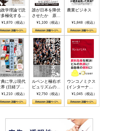
地政学理論で読
誰が日本を降伏
農業ビジネス
む多極化する世
させたか 原爆
界：トランプと
投下、ソ連参
¥1,870（税込）
¥1,100（税込）
¥1,848（税込）
RICSの挑戦
戦、そして聖断
(PHP新書)
古典に学ぶ現代
ルペンと極右ポ
ウンコノミクス
世界 (日経プレ
ピュリズムの時
(インターナシ
ミアシリーズ)
代：〈ヤヌス〉
ョナル新書)
¥1,210（税込）
¥2,750（税込）
¥1,045（税込）
の二つの顔