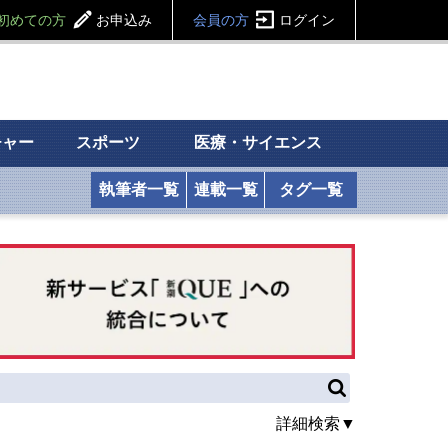
初めての方
お申込み
会員の方
ログイン
チャー
スポーツ
医療・サイエンス
執筆者一覧
連載一覧
タグ一覧
詳細検索▼