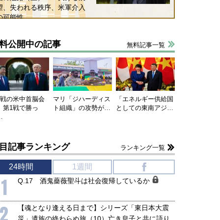
望、失われる秩序、米軍介入
6年5月15日
2026年5月14日
の可能性
料公開中の記事
無料記事一覧
連戦の米中首脳会
マリ「ジハーディス
「エネルギー供給国
、第1戦で勝っ
ト組織」の攻勢が…
としての東南アジ…
…
目記事ランキング
ランキング一覧
24時間
1週間
f
1
Q.17 酒鬼薔薇聖斗は社会復帰しているか
2
【魂となり逢える日まで】シリーズ「東日本大震
災」遺族の終わらぬ旅（10）亡き息子と共に語り