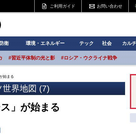
ご利用ガイド
お問い合わせ
ht フォーサイト
防衛
環境・エネルギー
テック
社会
カル
カ
#習近平体制の光と影
#ロシア・ウクライナ戦争
が始まる
世界地図 (7)
ース」が始まる