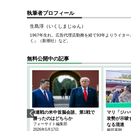
執筆者プロフィール
生島淳（いくしまじゅん）
1967年生れ。広告代理店勤務を経て93年よりライタ
く』（新潮社）など。
無料公開中の記事
艦隊」構想
4連戦の米中首脳会談、第1戦で
マリ「ジハ
「空白」
勝ったのはどちらか
攻勢が示唆
フォーサイト編集部
のか
なる混迷
2026年5月17日
篠田英朗