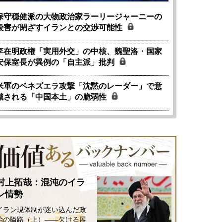
保守穏健派の大物政治家ラーリージャーニーの
殺害が閉ざすイランとの交渉可能性
李在明政権「実用外交」の中核、魏聖洛・国家
安保室長が異例の「自主派」批判
米軍のベネズエラ攻撃「沈黙のレーダー」で意
識される「中国本土」の脆弱性
村上拓哉：混沌のイラ
国にも理解してほしい「極東
ホルムズ海峡危機で加速したエ
ン情勢
905年体制」における日米韓安
ネルギー転換が「中国依存」に
イラン現体制が迷い込んだ政
保障協力の意味
行き着くリスク
治の隘路（上）――欠ける展
和泰明
小山堅