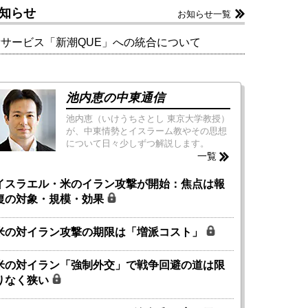
知らせ
お知らせ一覧
新サービス「新潮QUE」への統合について
池内恵の中東通信
池内恵（いけうちさとし 東京大学教授）
が、中東情勢とイスラーム教やその思想
について日々少しずつ解説します。
一覧
イスラエル・米のイラン攻撃が開始：焦点は報
復の対象・規模・効果
米の対イラン攻撃の期限は「増派コスト」
米の対イラン「強制外交」で戦争回避の道は限
りなく狭い