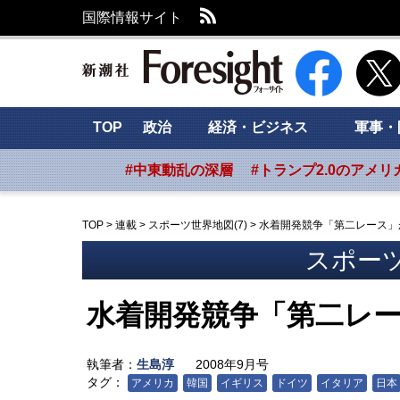
RSS
国際情報サイト
新潮社 Foresig
TOP
政治
経済・ビジネス
軍事・
#中東動乱の深層
#トランプ2.0のアメリ
TOP
>
連載
>
スポーツ世界地図(7)
>
水着開発競争「第二レース」
スポーツ
水着開発競争「第二レ
執筆者：
生島淳
2008年9月号
タグ：
アメリカ
韓国
イギリス
ドイツ
イタリア
日本