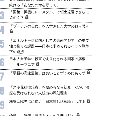
続ける「あなたの命を守って」
3
「国後・択捉にレアメタル」で領土返還はさらに
遠のく？
4
「プーチンの長女」を入学させた大学の戦々恐々
5
「エネルギー供給国としての東南アジア」の重要
性と抱える課題――日本に求められるイラン戦争
下の連携
6
日本人女子学生殺害で炙りだされる国家の病根
――ルーマニア
7
「学習の高速道路」は良いことずくめにあらず
8
「スギ花粉症治療」を始めるなら初夏 だが、治
療を受けられない人続出の深刻理由
9
株安は臨界点に接近「日本封じ込め論」も浮上
灼熱――評伝「藤原あき」の生涯（84）