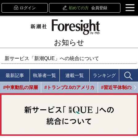
ログイン
初めての方
会員登録
お知らせ
新サービス「新潮QUE」への統合について
最新記事
執筆者一覧
連載一覧
ランキング
#中東動乱の深層
#トランプ2.0のアメリカ
#習近平体制の光