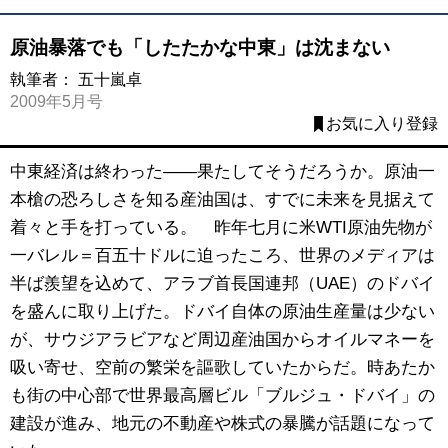
原油暴落でも「したたかな中東」は沈まない
執筆者：
五十嵐卓
2009年5月号
お気に入り登録
中東経済は終わった――果たしてそうだろうか。原油一
本槍の恐ろしさを知る産油国は、すでに未来を見据えて
着々と手を打っている。 昨年七月に米WTI原油先物が
一バレル＝百五十ドルに迫ったころ、世界のメディアは
半ば羨望を込めて、アラブ首長国連邦（UAE）のドバイ
を盛んに取り上げた。ドバイ自体の原油生産量は少ない
が、サウジアラビアなど周辺産油国からオイルマネーを
吸い寄せ、空前の繁栄を謳歌していたからだ。時あたか
も街の中心部で世界最高層ビル「ブルジュ・ドバイ」の
建設が進み、地元の不動産や株式の暴騰が話題になって