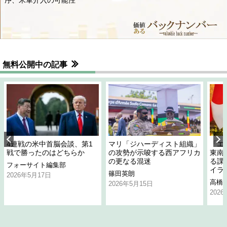
無料公開中の記事
4連戦の米中首脳会談、第1
マリ「ジハーディスト組織」
「エ
戦で勝ったのはどちらか
の攻勢が示唆する西アフリカ
東南
の更なる混迷
る課
フォーサイト編集部
イラ
篠田英朗
2026年5月17日
高橋
2026年5月15日
202