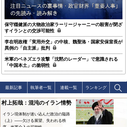
保守穏健派の大物政治家ラーリージャーニーの殺害が閉ざ
すイランとの交渉可能性
李在明政権「実用外交」の中核、魏聖洛・国家安保室長が
異例の「自主派」批判
米軍のベネズエラ攻撃「沈黙のレーダー」で意識される
「中国本土」の脆弱性
最新記事
執筆者一覧
連載一覧
ランキング
村上拓哉：混沌のイラン情勢
イラン現体制が迷い込んだ政治の隘路
（上）――欠ける展望、失われる秩
序、米軍介入の可能性