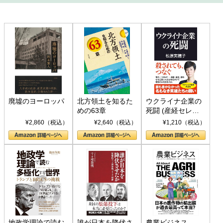
廃墟のヨーロッパ
北方領土を知るた
ウクライナ企業の
めの63章
死闘 (産経セレク
ト S 039)
¥2,860（税込）
¥2,640（税込）
¥1,210（税込）
地政学理論で読む
誰が日本を降伏さ
農業ビジネス