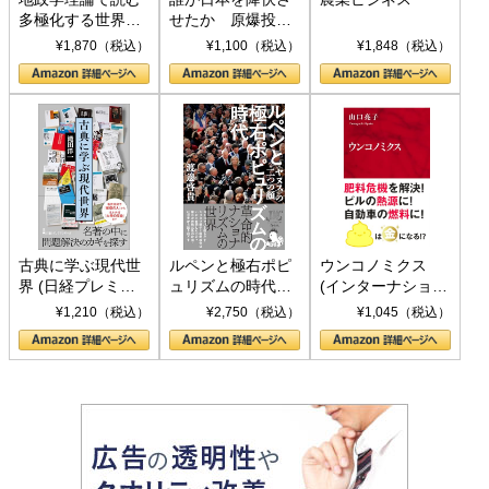
多極化する世界：
せたか 原爆投
トランプとBRICS
下、ソ連参戦、そ
¥1,870（税込）
¥1,100（税込）
¥1,848（税込）
の挑戦
して聖断 (PHP新
書)
古典に学ぶ現代世
ルペンと極右ポピ
ウンコノミクス
界 (日経プレミア
ュリズムの時代：
(インターナショナ
シリーズ)
〈ヤヌス〉の二つ
ル新書)
¥1,210（税込）
¥2,750（税込）
¥1,045（税込）
の顔