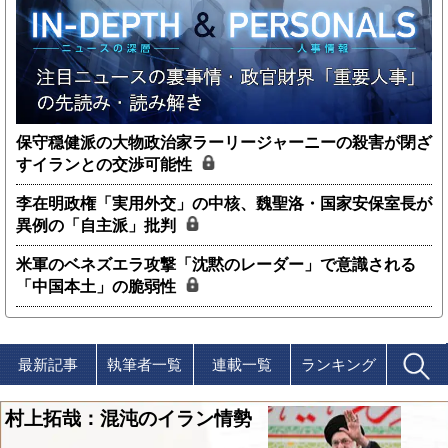
保守穏健派の大物政治家ラーリージャーニーの殺害が閉ざ
すイランとの交渉可能性
李在明政権「実用外交」の中核、魏聖洛・国家安保室長が
異例の「自主派」批判
米軍のベネズエラ攻撃「沈黙のレーダー」で意識される
「中国本土」の脆弱性
最新記事
執筆者一覧
連載一覧
ランキング
村上拓哉：混沌のイラン情勢