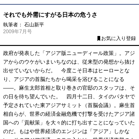
それでも外需にすがる日本の危うさ
執筆者：
石山新平
2009年7月号
お気に入り登録
政府が発表した「アジア版ニューディール政策」。アジ
アからのウケがいまいちなのは、従来型の発想から抜け
出せていないからだ。 今度こそ日本はヒーローとな
り、アジアの首脳たちから喝采を浴びることになる
――。麻生太郎首相と取り巻きの官邸のスタッフは、そ
の日を待ち望んでいた。 四月十二日、タイのパタヤで
予定されていた東アジアサミット（首脳会議）。麻生首
相自らが、世界の経済金融危機で打撃を受けたアジア諸
国への「貢献策」を大々的に打ち出すことになっていた
のだ。もはや世界経済のエンジンは「アジア」しかな