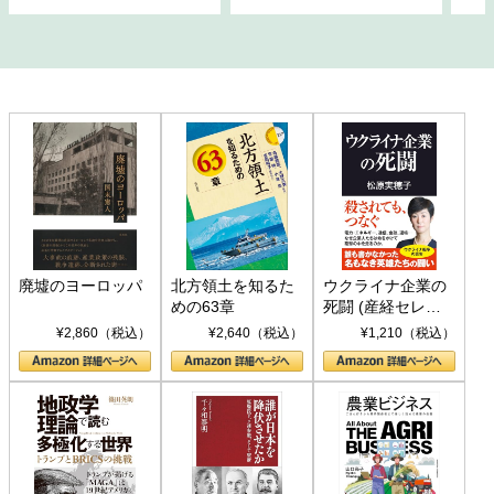
廃墟のヨーロッパ
北方領土を知るた
ウクライナ企業の
めの63章
死闘 (産経セレク
ト S 039)
¥2,860（税込）
¥2,640（税込）
¥1,210（税込）