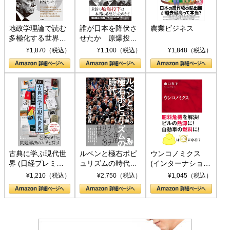
地政学理論で読む
誰が日本を降伏さ
農業ビジネス
多極化する世界：
せたか 原爆投
トランプとBRICS
下、ソ連参戦、そ
¥1,870（税込）
¥1,100（税込）
¥1,848（税込）
の挑戦
して聖断 (PHP新
書)
古典に学ぶ現代世
ルペンと極右ポピ
ウンコノミクス
界 (日経プレミア
ュリズムの時代：
(インターナショナ
シリーズ)
〈ヤヌス〉の二つ
ル新書)
¥1,210（税込）
¥2,750（税込）
¥1,045（税込）
の顔