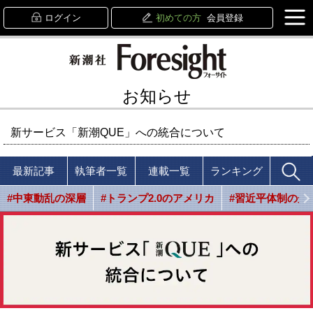
ログイン
初めての方
会員登録
お知らせ
新サービス「新潮QUE」への統合について
最新記事
執筆者一覧
連載一覧
ランキング
#中東動乱の深層
#トランプ2.0のアメリカ
#習近平体制の光