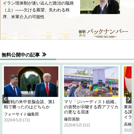
イラン現体制が迷い込んだ政治の隘路
（上）――欠ける展望、失われる秩
序、米軍介入の可能性
無料公開中の記事
4連戦の米中首脳会談、第1
マリ「ジハーディスト組織」
「エ
戦で勝ったのはどちらか
の攻勢が示唆する西アフリカ
東南
の更なる混迷
る課
フォーサイト編集部
イラ
篠田英朗
2026年5月17日
高橋
2026年5月15日
202