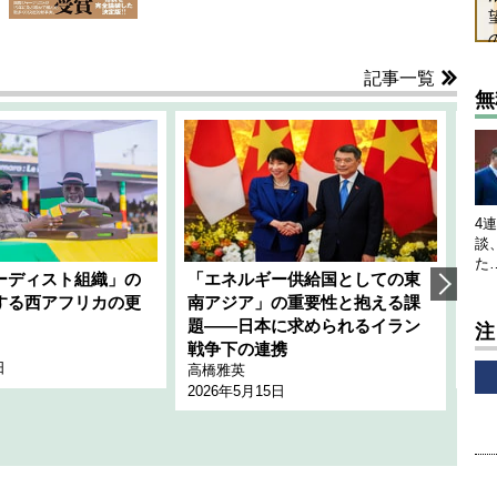
記事一覧
無
4
談
た
ーディスト組織」の
「エネルギー供給国としての東
韓
する西アフリカの更
南アジア」の重要性と抱える課
1
題――日本に求められるイラン
全
注
千々
戦争下の連携
日
202
高橋雅英
2026年5月15日