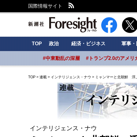
RSS
国際情報サイト
新潮社 Foresig
TOP
政治
経済・ビジネス
軍事・
#中東動乱の深層
#トランプ2.0のアメリ
TOP
>
連載
>
インテリジェンス・ナウ
>
ミャンマーと北朝鮮 浮
インテリジェンス・ナウ