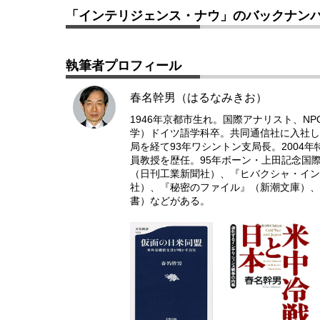
「インテリジェンス・ナウ」のバックナン
執筆者プロフィール
春名幹男（はるなみきお）
1946年京都市生れ。国際アナリスト、N
学）ドイツ語学科卒。共同通信社に入社し
局を経て93年ワシントン支局長。2004
員教授を歴任。95年ボーン・上田記念国
（日刊工業新聞社）、『ヒバクシャ・イン
社）、『秘密のファイル』（新潮文庫）、
書）などがある。