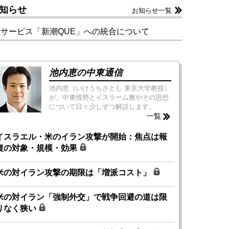
知らせ
お知らせ一覧
新サービス「新潮QUE」への統合について
池内恵の中東通信
池内恵（いけうちさとし 東京大学教授）
が、中東情勢とイスラーム教やその思想
について日々少しずつ解説します。
一覧
イスラエル・米のイラン攻撃が開始：焦点は報
復の対象・規模・効果
米の対イラン攻撃の期限は「増派コスト」
米の対イラン「強制外交」で戦争回避の道は限
りなく狭い