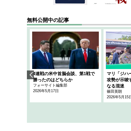
無料公開中の記事
艦隊」構想
4連戦の米中首脳会談、第1戦で
マリ「ジハ
「空白」
勝ったのはどちらか
攻勢が示唆
フォーサイト編集部
のか
なる混迷
2026年5月17日
篠田英朗
2026年5月15