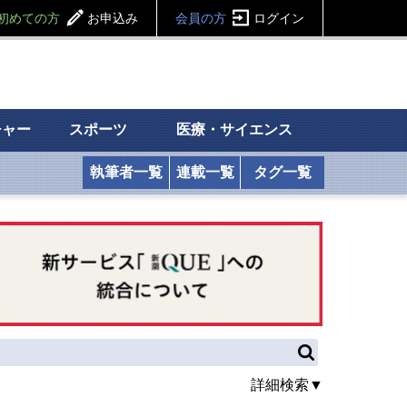
初めての方
お申込み
会員の方
ログイン
チャー
スポーツ
医療・サイエンス
執筆者一覧
連載一覧
タグ一覧
詳細検索▼