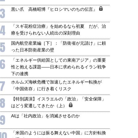
3
黒い爪 高橋昭博『ヒロシマいのちの伝言』
4
「スギ花粉症治療」を始めるなら初夏 だが、治
療を受けられない人続出の深刻理由
5
国内航空産業編［下］：「防衛省が元請け」に頼
った日本防衛産業の壁
6
「エネルギー供給国としての東南アジア」の重要
性と抱える課題――日本に求められるイラン戦争
下の連携
7
ホルムズ海峡危機で加速したエネルギー転換が
「中国依存」に行き着くリスク
8
【特別講演】イスラエルの「政治」「安全保障」
はどう変遷してきたか（上）
9
AIは「社内政治」を消滅させるのか
10
「米国のようには振る舞えない中国」に方針転換