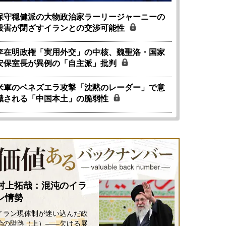
保守穏健派の大物政治家ラーリージャーニーの
殺害が閉ざすイランとの交渉可能性
李在明政権「実用外交」の中核、魏聖洛・国家
安保室長が異例の「自主派」批判
米軍のベネズエラ攻撃「沈黙のレーダー」で意
識される「中国本土」の脆弱性
村上拓哉：混沌のイラ
ン情勢
イラン現体制が迷い込んだ政
治の隘路（上）――欠ける展