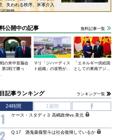
望、失われる秩序、米軍介入
の可能性
料公開中の記事
無料記事一覧
連戦の米中首脳会
マリ「ジハーディス
「エネルギー供給国
、第1戦で勝っ
ト組織」の攻勢が…
としての東南アジ…
…
国にも理解してほしい「極東
ホルムズ海峡危機で加速したエ
905年体制」における日米韓安
ネルギー転換が「中国依存」に
保障協力の意味
行き着くリスク
目記事ランキング
ランキング一覧
和泰明
小山堅
6年5月15日
2026年5月14日
24時間
1週間
f
1
ケース・スタディ３ 高嶋政伸vs.美元
2
Q.17 酒鬼薔薇聖斗は社会復帰しているか