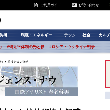
ご利用ガイド
お問い合わせ
ht フォーサイト
防衛
環境・エネルギー
テック
社会
カル
カ
#習近平体制の光と影
#ロシア・ウクライナ戦争
上した核技術協力疑惑