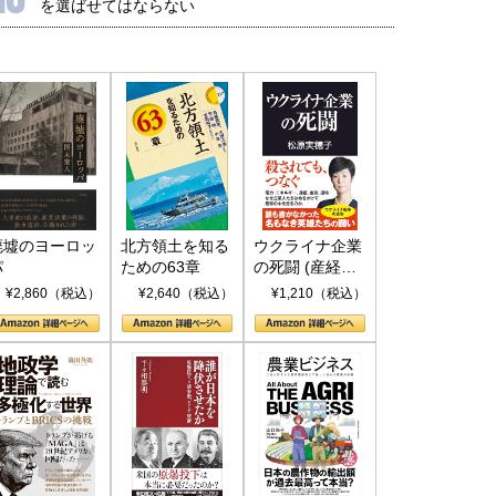
を選ばせてはならない
廃墟のヨーロッ
北方領土を知る
ウクライナ企業
パ
ための63章
の死闘 (産経セ
レクト S 039)
¥2,860（税込）
¥2,640（税込）
¥1,210（税込）