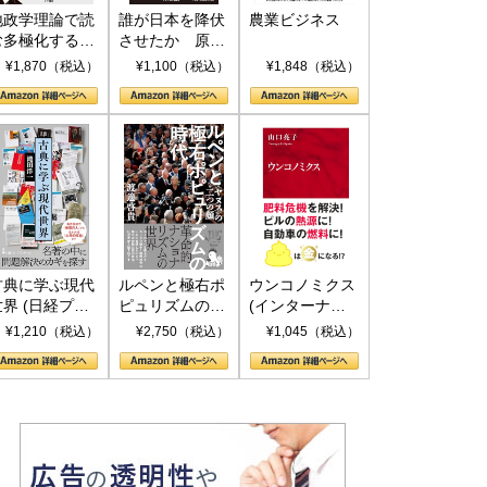
地政学理論で読
誰が日本を降伏
農業ビジネス
む多極化する世
させたか 原爆
界：トランプと
投下、ソ連参
¥1,870（税込）
¥1,100（税込）
¥1,848（税込）
RICSの挑戦
戦、そして聖断
(PHP新書)
古典に学ぶ現代
ルペンと極右ポ
ウンコノミクス
世界 (日経プレ
ピュリズムの時
(インターナシ
ミアシリーズ)
代：〈ヤヌス〉
ョナル新書)
¥1,210（税込）
¥2,750（税込）
¥1,045（税込）
の二つの顔