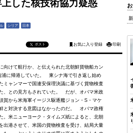
浮上した核技術協力疑惑
お
ル
シリア
日本
ポスト
お気に入り登録
印刷
に向けて航行か、と伝えられた北朝鮮貨物船カン
南浦に帰港していた。 東シナ海で引き返し始め
たミャンマーで国連安保理決議に基づく貨物検査
た、との見方もされていた。 だが、オバマ米政
須賀から米海軍イージス駆逐艦ジョン・S・マケ
鮮と対決する意図はなかったのだ。 オバマ政権
た。米ニューヨーク・タイムズ紙によると、北朝
を出港させて、米国の貨物検査を受け、結局大量