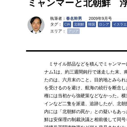
ミャンマーと北朝鮮 
執筆者：
春名幹男
2009年9月号
タグ：
CIA
北朝鮮
韓国
ロシア
イスラエ
エリア：
アジア
ミサイル部品などを積んでミャンマー
ナム1は、約三週間鈍行で迷走した末、
たのは、六月末のこと。目的地とみられ
を受けるのを避け、航海の続行を断念し
権には当初から強硬策などなかった。横
インなど二隻を派遣、追跡したが、北朝
内には「北朝鮮の罠か」との疑いもあっ
鮮は安保理の制裁決議と相前後して同号