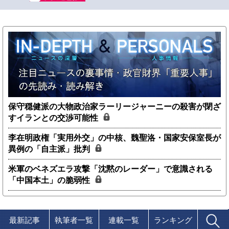
保守穏健派の大物政治家ラーリージャーニーの殺害が閉ざ
すイランとの交渉可能性
李在明政権「実用外交」の中核、魏聖洛・国家安保室長が
異例の「自主派」批判
米軍のベネズエラ攻撃「沈黙のレーダー」で意識される
「中国本土」の脆弱性
最新記事
執筆者一覧
連載一覧
ランキング