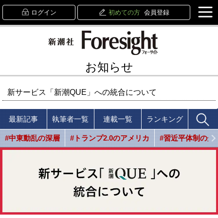
ログイン
初めての方
会員登録
お知らせ
新サービス「新潮QUE」への統合について
最新記事
執筆者一覧
連載一覧
ランキング
#中東動乱の深層
#トランプ2.0のアメリカ
#習近平体制の光