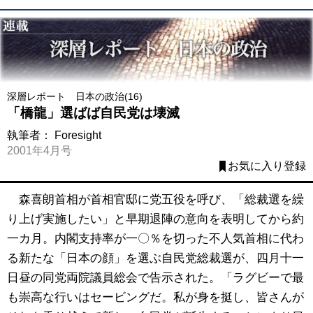
深層レポート 日本の政治(16)
「橋龍」選ばば自民党は壊滅
執筆者：
Foresight
2001年4月号
お気に入り登録
森喜朗首相が首相官邸に党五役を呼び、「総裁選を繰
り上げ実施したい」と早期退陣の意向を表明してから約
一カ月。内閣支持率が一〇％を切った不人気首相に代わ
る新たな「日本の顔」を選ぶ自民党総裁選が、四月十一
日昼の同党両院議員総会で告示された。「ラグビーで最
も崇高な行いはセービングだ。私が身を挺し、皆さんが