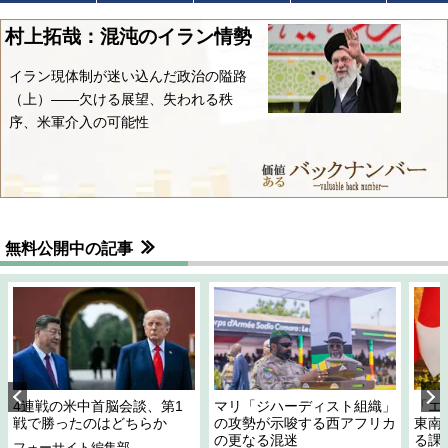
村上拓哉：混沌のイラン情勢
イラン現体制が迷い込んだ政治の隘路
（上）――欠ける展望、失われる秩
序、米軍介入の可能性
無料公開中の記事
4連戦の米中首脳会談、第1
マリ「ジハーディスト組織」
「エ
戦で勝ったのはどちらか
の攻勢が示唆する西アフリカ
東南
の更なる混迷
る課
フォーサイト編集部