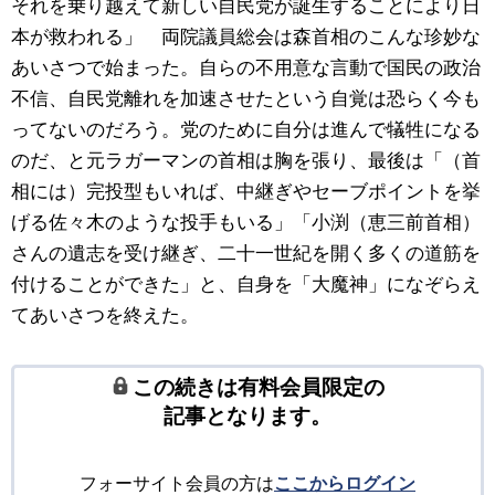
それを乗り越えて新しい自民党が誕生することにより日
本が救われる」 両院議員総会は森首相のこんな珍妙な
あいさつで始まった。自らの不用意な言動で国民の政治
不信、自民党離れを加速させたという自覚は恐らく今も
ってないのだろう。党のために自分は進んで犠牲になる
のだ、と元ラガーマンの首相は胸を張り、最後は「（首
相には）完投型もいれば、中継ぎやセーブポイントを挙
げる佐々木のような投手もいる」「小渕（恵三前首相）
さんの遺志を受け継ぎ、二十一世紀を開く多くの道筋を
付けることができた」と、自身を「大魔神」になぞらえ
てあいさつを終えた。
この続きは有料会員限定の
記事となります。
フォーサイト会員の方は
ここからログイン