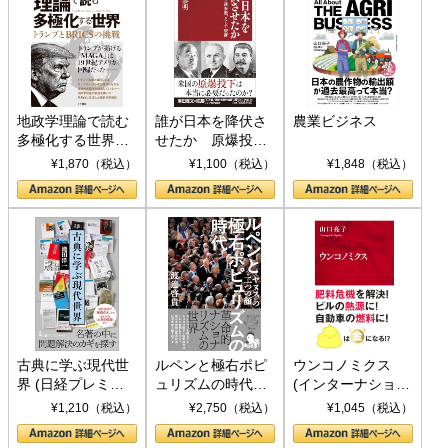
地政学理論で読む
誰が日本を降伏さ
農業ビジネス
多極化する世界：
せたか 原爆投
トランプとBRICS
下、ソ連参戦、そ
¥1,870（税込）
¥1,100（税込）
¥1,848（税込）
の挑戦
して聖断 (PHP新
書)
古典に学ぶ現代世
ルペンと極右ポピ
ウンコノミクス
界 (日経プレミア
ュリズムの時代：
(インターナショナ
シリーズ)
〈ヤヌス〉の二つ
ル新書)
¥1,210（税込）
¥2,750（税込）
¥1,045（税込）
の顔