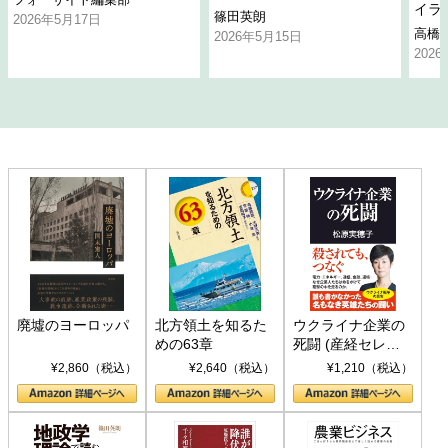
イラ
篠田英朗
2026年5月17日
高橋
2026年5月15日
202
廃墟のヨーロッパ
北方領土を知るた
ウクライナ企業の
めの63章
死闘 (産経セレク
ト S 039)
¥2,860（税込）
¥2,640（税込）
¥1,210（税込）