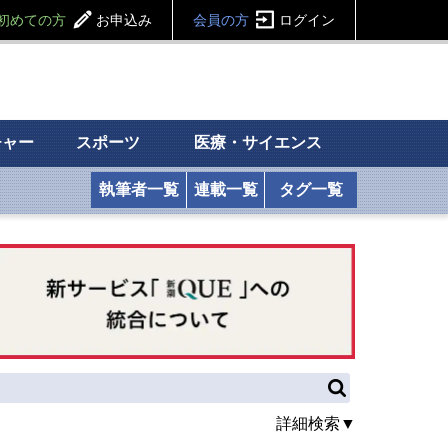
初めての方
お申込み
会員の方
ログイン
チャー
スポーツ
医療・サイエンス
執筆者一覧
連載一覧
タグ一覧
詳細検索▼