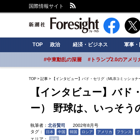
RSS
国際情報サイト
新潮社 Foresig
TOP
政治
経済・ビジネス
軍事・
#中東動乱の深層
#トランプ2.0のアメリ
TOP
>
記事
>
【インタビュー】バド・セリグ（MLBコミッショナ
【インタビュー】バド・
ー） 野球は、いっそう
執筆者：
北谷賢司
2002年8月号
タグ：
日本
中国
韓国
ロシア
アメリカ
フランス
イ
エリア：
北米