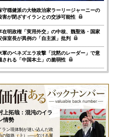
保守穏健派の大物政治家ラーリージャーニーの
殺害が閉ざすイランとの交渉可能性
李在明政権「実用外交」の中核、魏聖洛・国家
安保室長が異例の「自主派」批判
米軍のベネズエラ攻撃「沈黙のレーダー」で意
識される「中国本土」の脆弱性
国にも理解してほしい「極東
ホルムズ海峡危機で加速したエ
905年体制」における日米韓安
ネルギー転換が「中国依存」に
保障協力の意味
行き着くリスク
和泰明
小山堅
6年5月15日
2026年5月14日
村上拓哉：混沌のイラ
ン情勢
イラン現体制が迷い込んだ政
治の隘路（上）――欠ける展