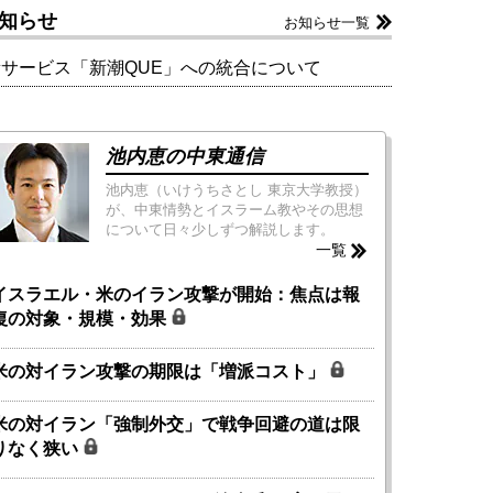
知らせ
お知らせ一覧
新サービス「新潮QUE」への統合について
池内恵の中東通信
池内恵（いけうちさとし 東京大学教授）
が、中東情勢とイスラーム教やその思想
について日々少しずつ解説します。
一覧
イスラエル・米のイラン攻撃が開始：焦点は報
復の対象・規模・効果
米の対イラン攻撃の期限は「増派コスト」
米の対イラン「強制外交」で戦争回避の道は限
りなく狭い