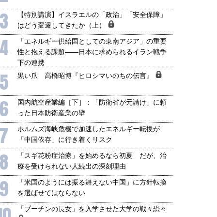
3
【特別講演】イスラエルの「政治」「安全保障」
はどう変遷してきたか（上）
4
「エネルギー供給国としての東南アジア」の重要
性と抱える課題――日本に求められるイラン戦争
下の連携
5
黒い爪 高橋昭博『ヒロシマいのちの伝言』
6
国内航空産業編［下］：「防衛省が元請け」に頼
った日本防衛産業の壁
7
ホルムズ海峡危機で加速したエネルギー転換が
「中国依存」に行き着くリスク
8
「スギ花粉症治療」を始めるなら初夏 だが、治
療を受けられない人続出の深刻理由
9
「米国のようには振る舞えない中国」に方針転換
を選ばせてはならない
10
「プーチンの長女」を入学させた大学の戦々恐々