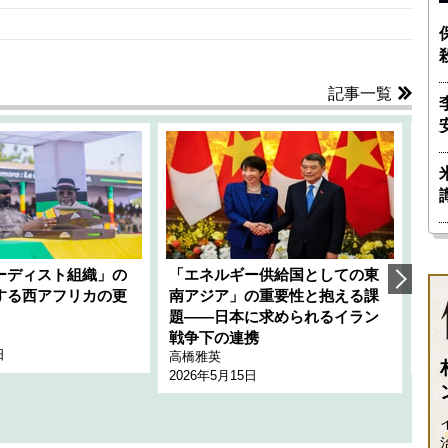
記事一覧
ーディスト組織」の
「エネルギー供給国としての東
韓
する西アフリカの更
南アジア」の重要性と抱える課
1
題――日本に求められるイラン
全
千々
戦争下の連携
日
202
高橋雅英
2026年5月15日