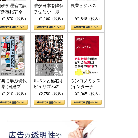
地政学理論で読
誰が日本を降伏
農業ビジネス
む多極化する世
させたか 原爆
界：トランプと
投下、ソ連参
¥1,870（税込）
¥1,100（税込）
¥1,848（税込）
RICSの挑戦
戦、そして聖断
(PHP新書)
古典に学ぶ現代
ルペンと極右ポ
ウンコノミクス
世界 (日経プレ
ピュリズムの時
(インターナシ
ミアシリーズ)
代：〈ヤヌス〉
ョナル新書)
¥1,210（税込）
¥2,750（税込）
¥1,045（税込）
の二つの顔