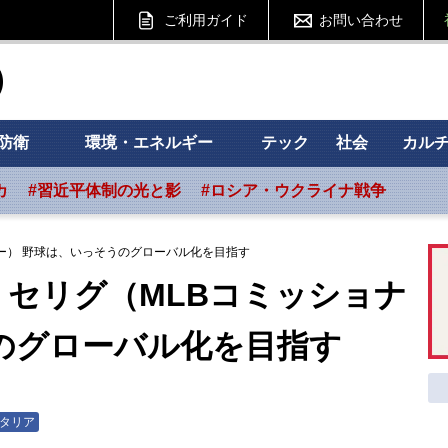
ご利用ガイド
お問い合わせ
ht フォーサイト
防衛
環境・エネルギー
テック
社会
カル
カ
#習近平体制の光と影
#ロシア・ウクライナ戦争
ー） 野球は、いっそうのグローバル化を目指す
セリグ（MLBコミッショナ
のグローバル化を目指す
タリア