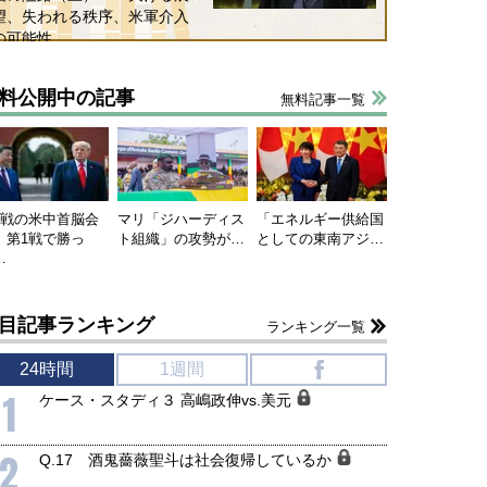
望、失われる秩序、米軍介入
の可能性
料公開中の記事
無料記事一覧
連戦の米中首脳会
マリ「ジハーディス
「エネルギー供給国
、第1戦で勝っ
ト組織」の攻勢が…
としての東南アジ…
…
目記事ランキング
ランキング一覧
24時間
1週間
f
1
ケース・スタディ３ 高嶋政伸vs.美元
2
Q.17 酒鬼薔薇聖斗は社会復帰しているか