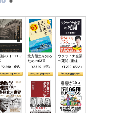
廃墟のヨーロッ
北方領土を知る
ウクライナ企業
パ
ための63章
の死闘 (産経セ
レクト S 039)
¥2,860（税込）
¥2,640（税込）
¥1,210（税込）