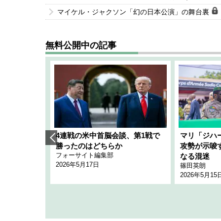
マイケル・ジャクソン「幻の日本公演」の舞台裏
無料公開中の記事
艦隊」構想
4連戦の米中首脳会談、第1戦で
マリ「ジハ
「空白」
勝ったのはどちらか
攻勢が示唆
フォーサイト編集部
のか
なる混迷
2026年5月17日
篠田英朗
2026年5月15