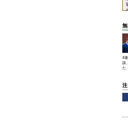
無
4
談
た
注