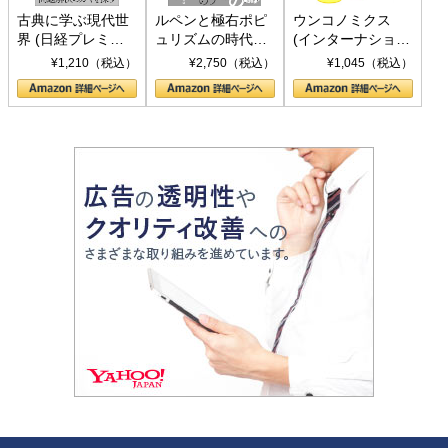
古典に学ぶ現代世
ルペンと極右ポピ
ウンコノミクス
界 (日経プレミア
ュリズムの時代：
(インターナショナ
シリーズ)
〈ヤヌス〉の二つ
ル新書)
¥1,210（税込）
¥2,750（税込）
¥1,045（税込）
の顔