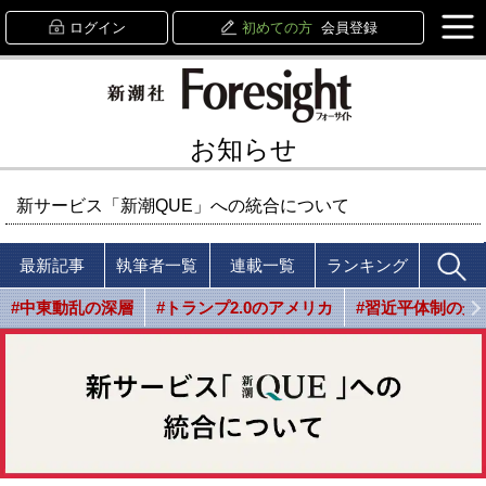
ログイン
初めての方
会員登録
お知らせ
新サービス「新潮QUE」への統合について
最新記事
執筆者一覧
連載一覧
ランキング
#中東動乱の深層
#トランプ2.0のアメリカ
#習近平体制の光