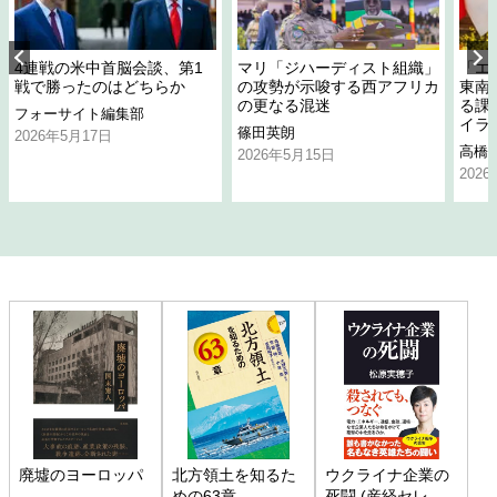
4連戦の米中首脳会談、第1
マリ「ジハーディスト組織」
「エ
戦で勝ったのはどちらか
の攻勢が示唆する西アフリカ
東南
の更なる混迷
る課
フォーサイト編集部
イラ
篠田英朗
2026年5月17日
高橋
2026年5月15日
202
廃墟のヨーロッパ
北方領土を知るた
ウクライナ企業の
めの63章
死闘 (産経セレク