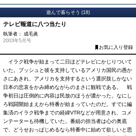
遊んで暮らそう (18)
テレビ報道に八つ当たり
執筆者：
成毛眞
2003年5月号
お気に入り登録
イラク戦争が始まって二日ほどテレビにかじりついて
いた。ブッシュと彼を支持しているアメリカ国民の愚か
さにあきれ、アメリカを支持するという選択肢しかない
日本の悲哀をかみ締めながらのまさに観戦である。 戦
争初日は圧倒的に内容は民放のほうが濃かった。なにし
ろ戦闘開始まえから特番が始まっていたのだ。すでに編
集済のイラク戦争までの経緯VTRなどが用意され、コメ
ンテーターも待機していた。番組の担当者は心の奥底
で、どうせおっぱじめるなら特番中に始めて欲しいと思