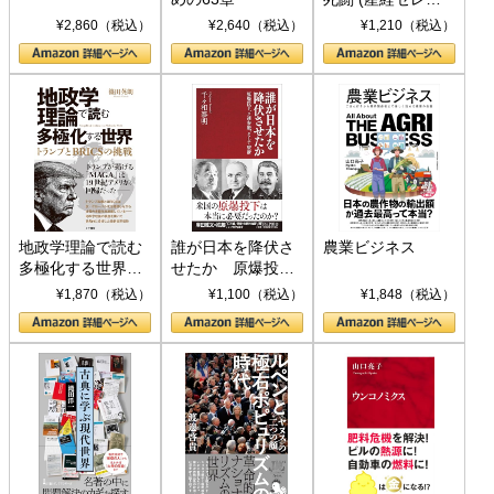
ト S 039)
¥2,860（税込）
¥2,640（税込）
¥1,210（税込）
地政学理論で読む
誰が日本を降伏さ
農業ビジネス
多極化する世界：
せたか 原爆投
トランプとBRICS
下、ソ連参戦、そ
¥1,870（税込）
¥1,100（税込）
¥1,848（税込）
の挑戦
して聖断 (PHP新
書)