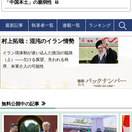
「中国本土」の脆弱性
最新記事
執筆者一覧
連載一覧
ランキング
村上拓哉：混沌のイラン情勢
イラン現体制が迷い込んだ政治の隘路
（上）――欠ける展望、失われる秩
序、米軍介入の可能性
無料公開中の記事