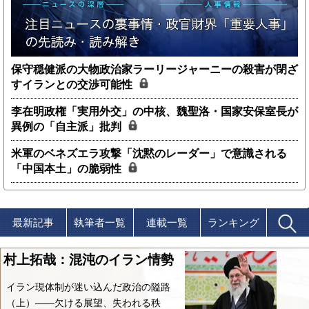
保守穏健派の大物政治家ラーリージャーニーの殺害が閉ざ
すイランとの交渉可能性
李在明政権「実用外交」の中核、魏聖洛・国家安保室長が
異例の「自主派」批判
米軍のベネズエラ攻撃「沈黙のレーダー」で意識される
「中国本土」の脆弱性
最新記事
執筆者一覧
連載一覧
ランキング
村上拓哉：混沌のイラン情勢
イラン現体制が迷い込んだ政治の隘路
（上）――欠ける展望、失われる秩