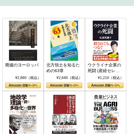
廃墟のヨーロッパ
北方領土を知るた
ウクライナ企業の
めの63章
死闘 (産経セレク
ト S 039)
¥2,860（税込）
¥2,640（税込）
¥1,210（税込）