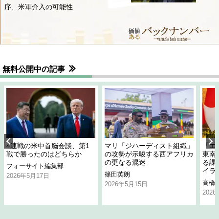
序、米軍介入の可能性
無料公開中の記事
4連戦の米中首脳会談、第1
マリ「ジハーディスト組織」
「エ
戦で勝ったのはどちらか
の攻勢が示唆する西アフリカ
東南
の更なる混迷
る課
フォーサイト編集部
イラ
篠田英朗
2026年5月17日
高橋
2026年5月15日
202