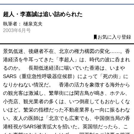
超人・李嘉誠は追い詰められた
執筆者：
樋泉克夫
2003年6月号
お気に入り登録
景気低迷、後継者不在、北京の権力構図の変化……。香
港経済を牛耳ってきた「李超人」は、時代の波に呑まれ
るのか。 長期低迷経済に喘いでいた香港は、いまや
SARS（重症急性呼吸器症候群）によって「死の街」に
なりかねない情況だ。 香港の活力を象徴する海外から
の観光客は激減し、繁華街には閑古鳥が鳴き、ホテル、
小売店、観光業者の多くは、いつ倒産してもおかしくな
いほど。繁栄の指標だった不動産業界も一向に振るわな
い。友人の医師は「北京でも広東でも、中国側当局の香
港軽視がSARS被害拡大を招いた。英国領だったら、こ