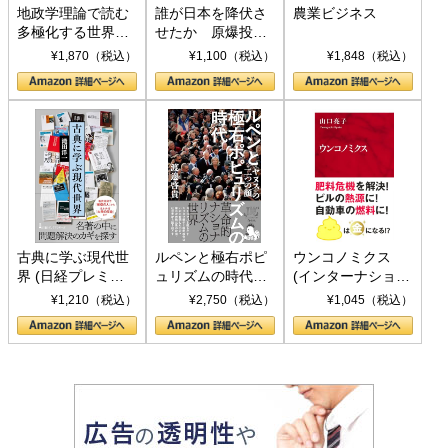
地政学理論で読む
誰が日本を降伏さ
農業ビジネス
多極化する世界：
せたか 原爆投
トランプとBRICS
下、ソ連参戦、そ
¥1,870（税込）
¥1,100（税込）
¥1,848（税込）
の挑戦
して聖断 (PHP新
書)
古典に学ぶ現代世
ルペンと極右ポピ
ウンコノミクス
界 (日経プレミア
ュリズムの時代：
(インターナショナ
シリーズ)
〈ヤヌス〉の二つ
ル新書)
¥1,210（税込）
¥2,750（税込）
¥1,045（税込）
の顔