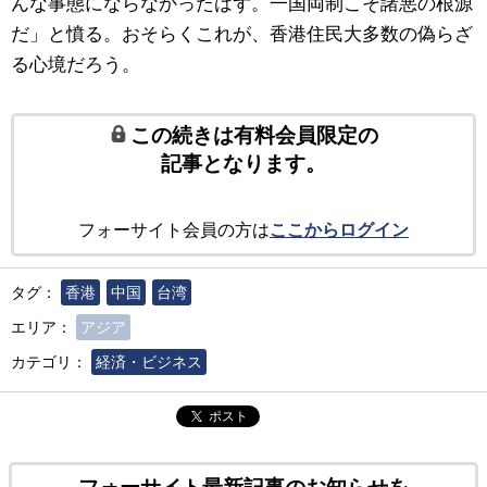
んな事態にならなかったはず。一国両制こそ諸悪の根源
だ」と憤る。おそらくこれが、香港住民大多数の偽らざ
る心境だろう。
この続きは有料会員限定の
記事となります。
フォーサイト会員の方は
ここからログイン
タグ：
香港
中国
台湾
エリア：
アジア
カテゴリ：
経済・ビジネス
ポスト