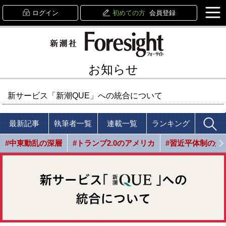
ログイン
初めての方
会員登録
お知らせ
新サービス「新潮QUE」への統合について
最新記事
執筆者一覧
連載一覧
ランキング
#中東動乱の深層
#トランプ2.0のアメリカ
#習近平体制の光