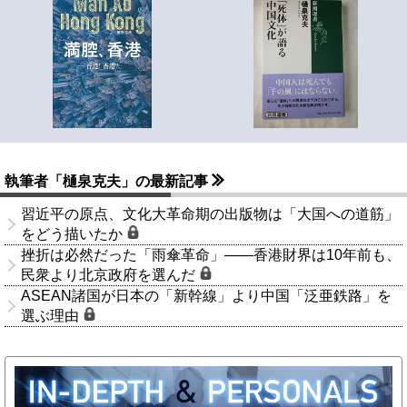
執筆者「樋泉克夫」の最新記事
習近平の原点、文化大革命期の出版物は「大国への道筋」
をどう描いたか
挫折は必然だった「雨傘革命」――香港財界は10年前も、
民衆より北京政府を選んだ
ASEAN諸国が日本の「新幹線」より中国「泛亜鉄路」を
選ぶ理由