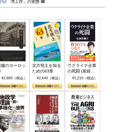
湾工作」の実態
廃墟のヨーロッ
北方領土を知る
ウクライナ企業
パ
ための63章
の死闘 (産経セ
レクト S 039)
¥2,860（税込）
¥2,640（税込）
¥1,210（税込）