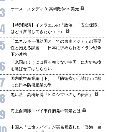
3
ケース・スタディ３ 高嶋政伸vs.美元
4
【特別講演】イスラエルの「政治」「安全保障」
はどう変遷してきたか（上）
5
「エネルギー供給国としての東南アジア」の重要
性と抱える課題――日本に求められるイラン戦争
下の連携
6
「米国のようには振る舞えない中国」に方針転換
を選ばせてはならない
7
国内航空産業編［下］：「防衛省が元請け」に頼
った日本防衛産業の壁
8
黒い爪 高橋昭博『ヒロシマいのちの伝言』
9
海上自衛隊スパイ事件摘発の背景とは
10
中国人「亡命スパイ」が実名暴露した「香港・台