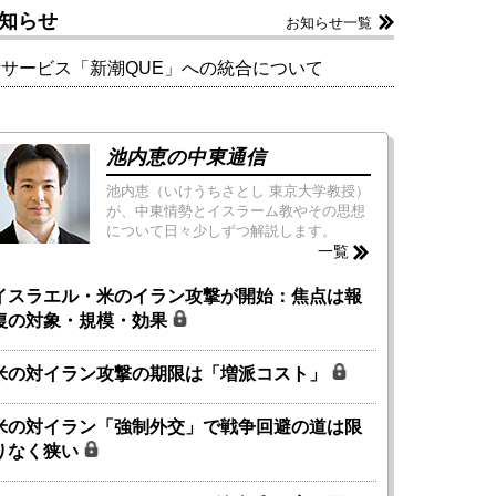
知らせ
お知らせ一覧
新サービス「新潮QUE」への統合について
池内恵の中東通信
池内恵（いけうちさとし 東京大学教授）
が、中東情勢とイスラーム教やその思想
について日々少しずつ解説します。
一覧
イスラエル・米のイラン攻撃が開始：焦点は報
復の対象・規模・効果
米の対イラン攻撃の期限は「増派コスト」
米の対イラン「強制外交」で戦争回避の道は限
りなく狭い