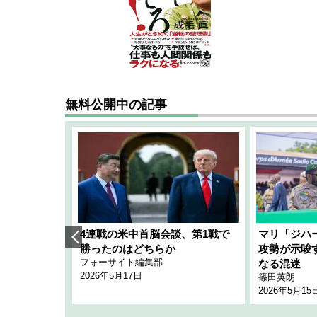
無料公開中の記事
艦隊」構想
4連戦の米中首脳会談、第1戦で
マリ「ジハ
「空白」
勝ったのはどちらか
攻勢が示唆
フォーサイト編集部
のか
なる混迷
2026年5月17日
篠田英朗
2026年5月15