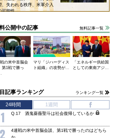
望、失われる秩序、米軍介入
の可能性
料公開中の記事
無料記事一覧
連戦の米中首脳会
マリ「ジハーディス
「エネルギー供給国
、第1戦で勝っ
ト組織」の攻勢が…
としての東南アジ…
…
目記事ランキング
ランキング一覧
国にも理解してほしい「極東
ホルムズ海峡危機で加速したエ
24時間
1週間
f
905年体制」における日米韓安
ネルギー転換が「中国依存」に
1
Q.17 酒鬼薔薇聖斗は社会復帰しているか
保障協力の意味
行き着くリスク
和泰明
小山堅
6年5月15日
2026年5月14日
2
4連戦の米中首脳会談、第1戦で勝ったのはどちら
か