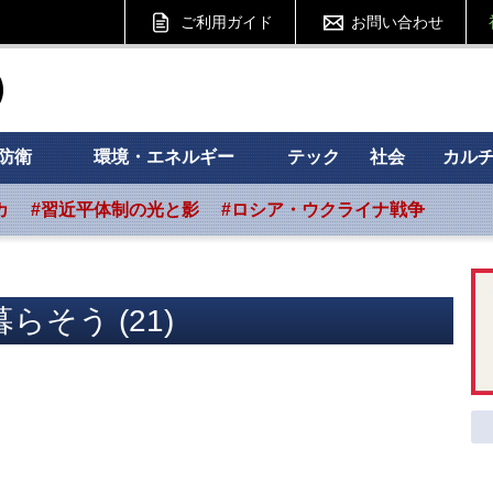
ご利用ガイド
お問い合わせ
ht フォーサイト
防衛
環境・エネルギー
テック
社会
カル
カ
#習近平体制の光と影
#ロシア・ウクライナ戦争
らそう (21)