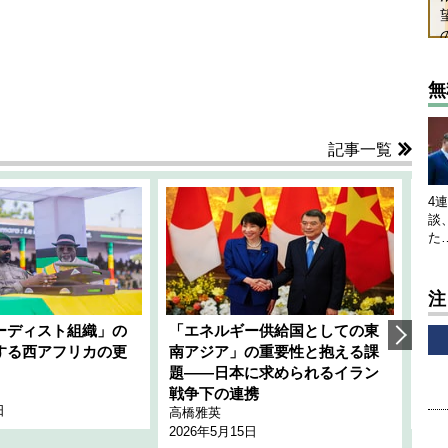
無
記事一覧
4
談
た
注
ーディスト組織」の
「エネルギー供給国としての東
韓
する西アフリカの更
南アジア」の重要性と抱える課
1
題――日本に求められるイラン
全
千々
戦争下の連携
日
202
高橋雅英
2026年5月15日