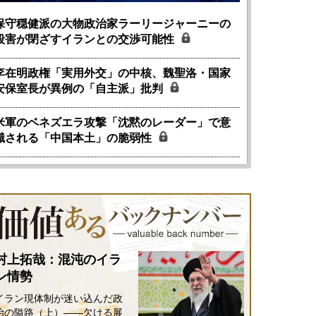
保守穏健派の大物政治家ラーリージャーニーの
殺害が閉ざすイランとの交渉可能性
李在明政権「実用外交」の中核、魏聖洛・国家
安保室長が異例の「自主派」批判
米軍のベネズエラ攻撃「沈黙のレーダー」で意
識される「中国本土」の脆弱性
村上拓哉：混沌のイラ
ン情勢
イラン現体制が迷い込んだ政
治の隘路（上）――欠ける展