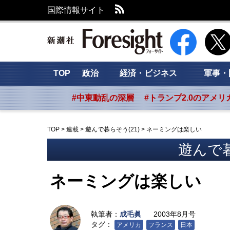
RSS
国際情報サイト
新潮社 Foresig
TOP
政治
経済・ビジネス
軍事・
#中東動乱の深層
#トランプ2.0のアメリ
TOP
>
連載
>
遊んで暮らそう(21)
>
ネーミングは楽しい
遊んで暮
ネーミングは楽しい
執筆者：
成毛眞
2003年8月号
タグ：
アメリカ
フランス
日本