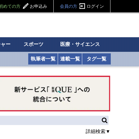
初めての方
お申込み
会員の方
ログイン
チャー
スポーツ
医療・サイエンス
執筆者一覧
連載一覧
タグ一覧
詳細検索▼