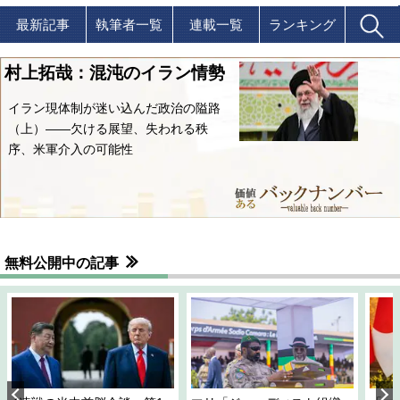
最新記事
執筆者一覧
連載一覧
ランキング
村上拓哉：混沌のイラン情勢
イラン現体制が迷い込んだ政治の隘路
（上）――欠ける展望、失われる秩
序、米軍介入の可能性
無料公開中の記事