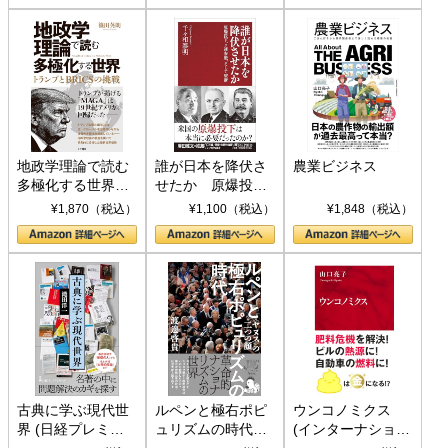
地政学理論で読む
誰が日本を降伏さ
農業ビジネス
多極化する世界：
せたか 原爆投
トランプとBRICS
下、ソ連参戦、そ
¥1,870（税込）
¥1,100（税込）
¥1,848（税込）
の挑戦
して聖断 (PHP新
書)
古典に学ぶ現代世
ルペンと極右ポピ
ウンコノミクス
界 (日経プレミア
ュリズムの時代：
(インターナショナ