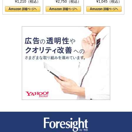
シリーズ)
〈ヤヌス〉の二つ
ル新書)
¥1,210（税込）
¥2,750（税込）
¥1,045（税込）
の顔
新潮社 Foresight