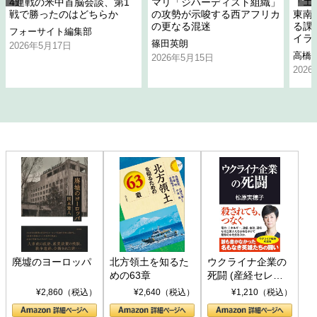
4連戦の米中首脳会談、第1
マリ「ジハーディスト組織」
「エ
戦で勝ったのはどちらか
の攻勢が示唆する西アフリカ
東南
の更なる混迷
る課
フォーサイト編集部
イラ
篠田英朗
2026年5月17日
高橋
2026年5月15日
202
廃墟のヨーロッパ
北方領土を知るた
ウクライナ企業の
めの63章
死闘 (産経セレク
ト S 039)
¥2,860（税込）
¥2,640（税込）
¥1,210（税込）