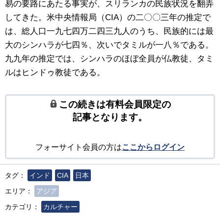
易の要路にあたる事実が、スリランカの民族状況を翻弄
してきた。米中央情報局（CIA）の二〇〇三年の推定で
は、総人口一九七四万二四三九人のうち、民族的には最
大のシンハラが七四％、次いでタミルが一八％である。
九九年の推定では、シンハラのほぼ全員が仏教徒、タミ
ルはヒンドゥ教徒である。
この続きは有料会員限定の
記事となります。
フォーサイト会員の方は
ここからログイン
タグ：
インド
CIA
日本
エリア：
アジア
カテゴリ：
カルチャー