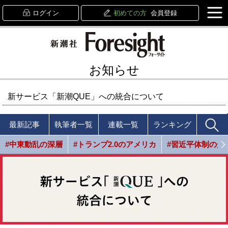
ログイン
初めての方
会員登録
お知らせ
新サービス「新潮QUE」への統合について
最新記事
執筆者一覧
連載一覧
ランキング
#中東動乱の深層
#トランプ2.0のアメリカ
#習近平体制の光