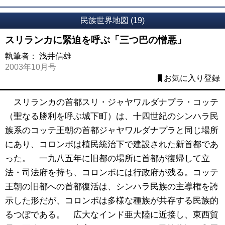
民族世界地図 (19)
スリランカに緊迫を呼ぶ「三つ巴の憎悪」
執筆者：
浅井信雄
2003年10月号
お気に入り登録
スリランカの首都スリ・ジャヤワルダナプラ・コッテ
（聖なる勝利を呼ぶ城下町）は、十四世紀のシンハラ民
族系のコッテ王朝の首都ジャヤワルダナプラと同じ場所
にあり、コロンボは植民統治下で建設された新首都であ
った。 一九八五年に旧都の場所に首都が復帰して立
法・司法府を持ち、コロンボには行政府が残る。コッテ
王朝の旧都への首都復活は、シンハラ民族の主導権を誇
示した形だが、コロンボは多様な種族が共存する民族的
るつぼである。 広大なインド亜大陸に近接し、東西貿