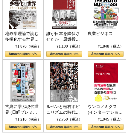
地政学理論で読む
誰が日本を降伏さ
農業ビジネス
多極化する世界：
せたか 原爆投
トランプとBRICS
下、ソ連参戦、そ
¥1,870（税込）
¥1,100（税込）
¥1,848（税込）
の挑戦
して聖断 (PHP新
書)
古典に学ぶ現代世
ルペンと極右ポピ
ウンコノミクス
界 (日経プレミア
ュリズムの時代：
(インターナショナ
シリーズ)
〈ヤヌス〉の二つ
ル新書)
¥1,210（税込）
¥2,750（税込）
¥1,045（税込）
の顔