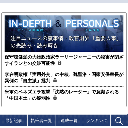
保守穏健派の大物政治家ラーリージャーニーの殺害が閉ざ
すイランとの交渉可能性
李在明政権「実用外交」の中核、魏聖洛・国家安保室長が
異例の「自主派」批判
米軍のベネズエラ攻撃「沈黙のレーダー」で意識される
「中国本土」の脆弱性
最新記事
執筆者一覧
連載一覧
ランキング