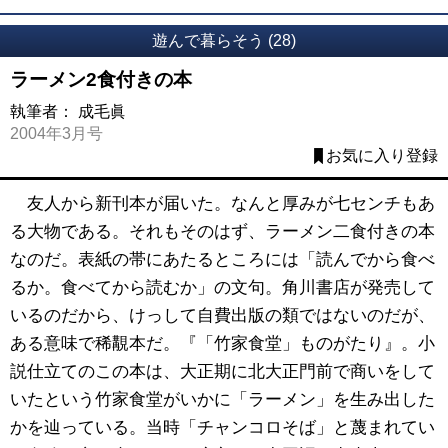
遊んで暮らそう (28)
ラーメン2食付きの本
執筆者：
成毛眞
2004年3月号
お気に入り登録
友人から新刊本が届いた。なんと厚みが七センチもあ
る大物である。それもそのはず、ラーメン二食付きの本
なのだ。表紙の帯にあたるところには「読んでから食べ
るか。食べてから読むか」の文句。角川書店が発売して
いるのだから、けっして自費出版の類ではないのだが、
ある意味で稀覯本だ。『「竹家食堂」ものがたり』。小
説仕立てのこの本は、大正期に北大正門前で商いをして
いたという竹家食堂がいかに「ラーメン」を生み出した
かを辿っている。当時「チャンコロそば」と蔑まれてい