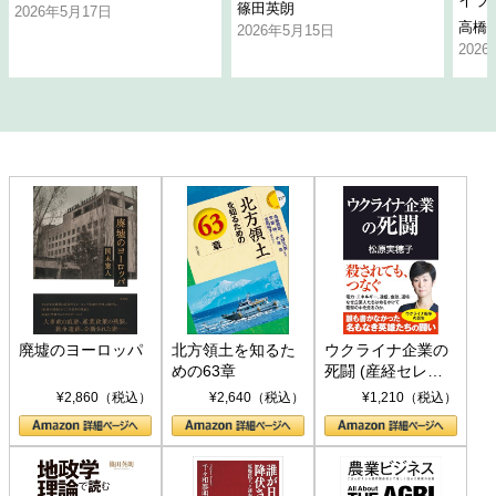
イラ
篠田英朗
2026年5月17日
高橋
2026年5月15日
202
廃墟のヨーロッパ
北方領土を知るた
ウクライナ企業の
めの63章
死闘 (産経セレク
ト S 039)
¥2,860（税込）
¥2,640（税込）
¥1,210（税込）