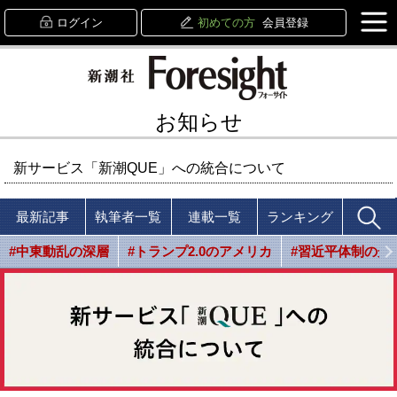
ログイン
初めての方
会員登録
お知らせ
新サービス「新潮QUE」への統合について
最新記事
執筆者一覧
連載一覧
ランキング
#中東動乱の深層
#トランプ2.0のアメリカ
#習近平体制の光