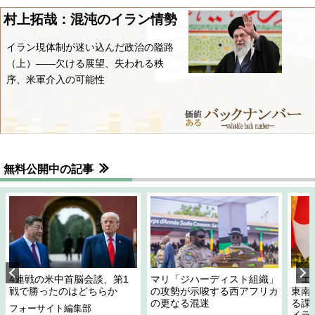
村上拓哉：混沌のイラン情勢
イラン現体制が迷い込んだ政治の隘路
（上）――欠ける展望、失われる秩
序、米軍介入の可能性
無料公開中の記事
4連戦の米中首脳会談、第1
マリ「ジハーディスト組織」
「エ
戦で勝ったのはどちらか
の攻勢が示唆する西アフリカ
東南
の更なる混迷
る課
フォーサイト編集部