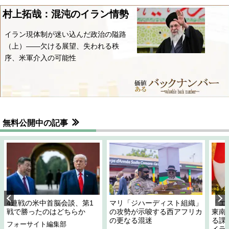
村上拓哉：混沌のイラン情勢
イラン現体制が迷い込んだ政治の隘路
（上）――欠ける展望、失われる秩
序、米軍介入の可能性
無料公開中の記事
4連戦の米中首脳会談、第1
マリ「ジハーディスト組織」
「エ
戦で勝ったのはどちらか
の攻勢が示唆する西アフリカ
東南
の更なる混迷
る課
フォーサイト編集部