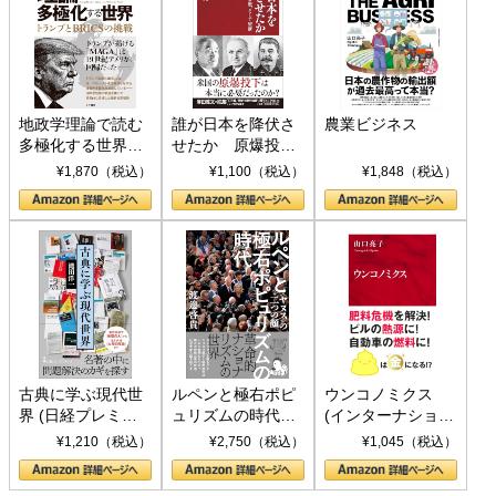
地政学理論で読む
誰が日本を降伏さ
農業ビジネス
多極化する世界：
せたか 原爆投
トランプとBRICS
下、ソ連参戦、そ
¥1,870（税込）
¥1,100（税込）
¥1,848（税込）
の挑戦
して聖断 (PHP新
書)
古典に学ぶ現代世
ルペンと極右ポピ
ウンコノミクス
界 (日経プレミア
ュリズムの時代：
(インターナショナ
シリーズ)
〈ヤヌス〉の二つ
ル新書)
¥1,210（税込）
¥2,750（税込）
¥1,045（税込）
の顔