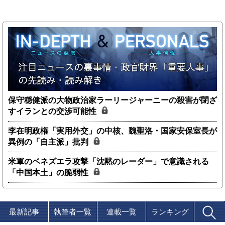
保守穏健派の大物政治家ラーリージャーニーの殺害が閉ざ
すイランとの交渉可能性
李在明政権「実用外交」の中核、魏聖洛・国家安保室長が
異例の「自主派」批判
米軍のベネズエラ攻撃「沈黙のレーダー」で意識される
「中国本土」の脆弱性
最新記事
執筆者一覧
連載一覧
ランキング