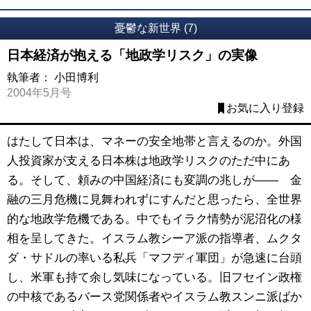
憂鬱な新世界 (7)
日本経済が抱える「地政学リスク」の実像
執筆者：
小田博利
2004年5月号
お気に入り登録
はたして日本は、マネーの安全地帯と言えるのか。外国
人投資家が支える日本株は地政学リスクのただ中にあ
る。そして、頼みの中国経済にも変調の兆しが―― 金
融の三月危機に見舞われずにすんだと思ったら、全世界
的な地政学危機である。中でもイラク情勢が泥沼化の様
相を呈してきた。イスラム教シーア派の指導者、ムクタ
ダ・サドルの率いる私兵「マフディ軍団」が急速に台頭
し、米軍も持て余し気味になっている。旧フセイン政権
の中核であるバース党関係者やイスラム教スンニ派ばか