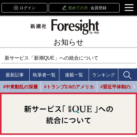
ログイン
初めての方
会員登録
お知らせ
新サービス「新潮QUE」への統合について
最新記事
執筆者一覧
連載一覧
ランキング
#中東動乱の深層
#トランプ2.0のアメリカ
#習近平体制の光