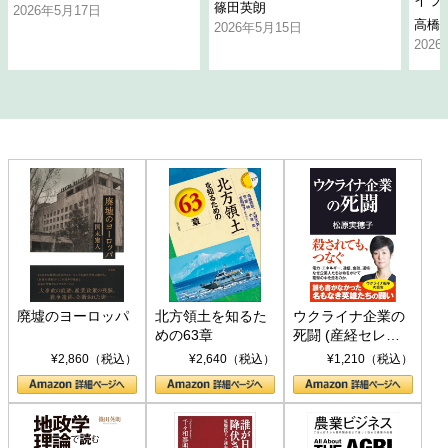
イラ
篠田英朗
2026年5月17日
高橋
2026年5月15日
202
廃墟のヨーロッパ
北方領土を知るた
ウクライナ企業の
めの63章
死闘 (産経セレク
ト S 039)
¥2,860（税込）
¥2,640（税込）
¥1,210（税込）