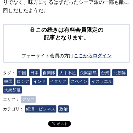
りでなく、味方にするはずだったシーア派の一部も敵に
回しだしたようだ。
この続きは有料会員限定の
記事となります。
フォーサイト会員の方は
ここからログイン
タグ：
中国
日本
自衛隊
人手不足
尖閣諸島
台湾
北朝鮮
韓国
ロシア
インド
イタリア
スペイン
イスラエル
大統領選
エリア：
アジア
カテゴリ：
経済・ビジネス
政治
ポスト