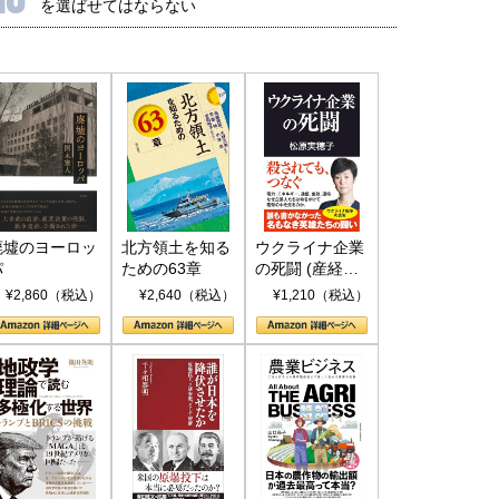
を選ばせてはならない
廃墟のヨーロッ
北方領土を知る
ウクライナ企業
パ
ための63章
の死闘 (産経セ
レクト S 039)
¥2,860（税込）
¥2,640（税込）
¥1,210（税込）