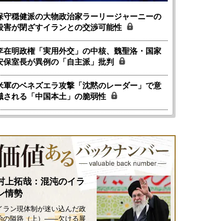
保守穏健派の大物政治家ラーリージャーニーの
殺害が閉ざすイランとの交渉可能性
李在明政権「実用外交」の中核、魏聖洛・国家
安保室長が異例の「自主派」批判
米軍のベネズエラ攻撃「沈黙のレーダー」で意
識される「中国本土」の脆弱性
国にも理解してほしい「極東
ホルムズ海峡危機で加速したエ
905年体制」における日米韓安
ネルギー転換が「中国依存」に
保障協力の意味
行き着くリスク
和泰明
小山堅
6年5月15日
2026年5月14日
村上拓哉：混沌のイラ
ン情勢
イラン現体制が迷い込んだ政
治の隘路（上）――欠ける展