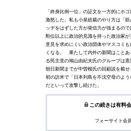
「終身比例一位」の証文を一方的にホゴ
激怒した。私も小泉総裁のやり方は「筋
ッヂをはずした方が発信力が強まるので
勲位以上に政治的見識を持った政治家が
意見を求めにくい政治団体やマスコミも
くなる。 果たして内外の新聞はことあ
る民主党の鳩山由紀夫氏のグループは憲
朝日新聞までが中曽根氏の回顧談を載せ
初の訪米で「日本列島を不沈空母のよう
だといって攻撃し続けた。
この続きは有料
フォーサイト会