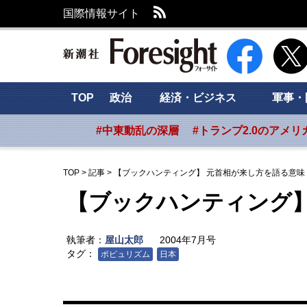
RSS
国際情報サイト
新潮社 Foresig
TOP
政治
経済・ビジネス
軍事・
#中東動乱の深層
#トランプ2.0のアメリ
TOP
>
記事
>
【ブックハンティング】 元首相が来し方を語る意味
【ブックハンティング】
執筆者：
屋山太郎
2004年7月号
タグ：
ポピュリズム
日本