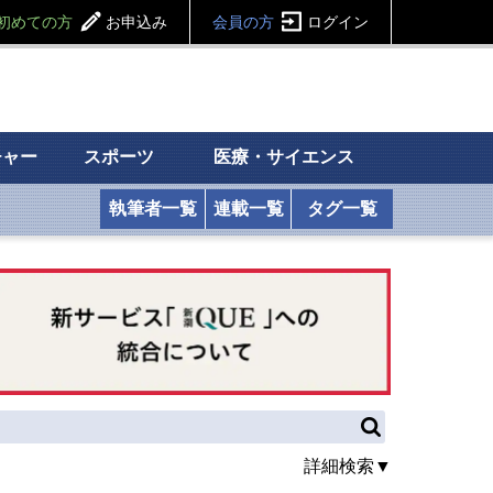
初めての方
お申込み
会員の方
ログイン
チャー
スポーツ
医療・サイエンス
執筆者一覧
連載一覧
タグ一覧
詳細検索▼