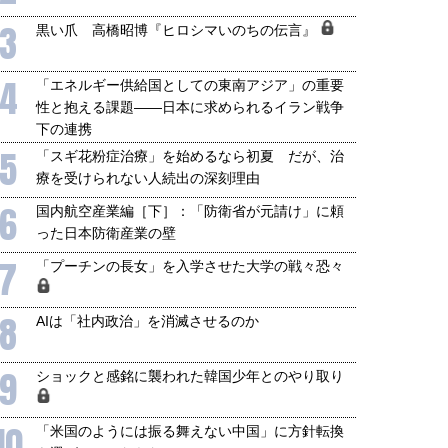
3
黒い爪 高橋昭博『ヒロシマいのちの伝言』
4
「エネルギー供給国としての東南アジア」の重要
性と抱える課題――日本に求められるイラン戦争
下の連携
5
「スギ花粉症治療」を始めるなら初夏 だが、治
療を受けられない人続出の深刻理由
6
国内航空産業編［下］：「防衛省が元請け」に頼
った日本防衛産業の壁
7
「プーチンの長女」を入学させた大学の戦々恐々
8
AIは「社内政治」を消滅させるのか
9
ショックと感銘に襲われた韓国少年とのやり取り
10
「米国のようには振る舞えない中国」に方針転換