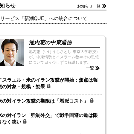
知らせ
お知らせ一覧
新サービス「新潮QUE」への統合について
池内恵の中東通信
池内恵（いけうちさとし 東京大学教授）
が、中東情勢とイスラーム教やその思想
について日々少しずつ解説します。
一覧
イスラエル・米のイラン攻撃が開始：焦点は報
復の対象・規模・効果
米の対イラン攻撃の期限は「増派コスト」
米の対イラン「強制外交」で戦争回避の道は限
りなく狭い