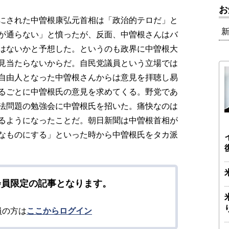
お
にされた中曽根康弘元首相は「政治的テロだ」と
が通らない」と憤ったが、反面、中曽根さんはバ
はないかと予想した。というのも政界に中曽根大
見当たらないからだ。自民党議員という立場では
自由人となった中曽根さんからは意見を拝聴し易
るごとに中曽根氏の意見を求めてくる。野党であ
法問題の勉強会に中曽根氏を招いた。痛快なのは
るようになったことだ。朝日新聞は中曽根首相が
なものにする」といった時から中曽根氏をタカ派
会員限定の記事となります。
員の方は
ここからログイン