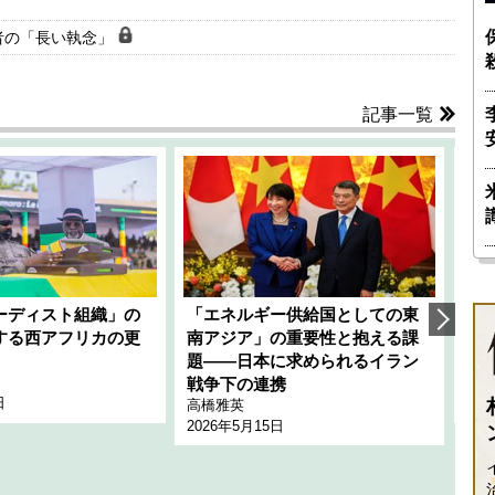
者の「長い執念」
記事一覧
ーディスト組織」の
「エネルギー供給国としての東
韓
する西アフリカの更
南アジア」の重要性と抱える課
1
題――日本に求められるイラン
全
千々
戦争下の連携
日
202
高橋雅英
2026年5月15日