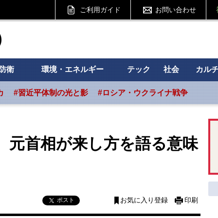
ご利用ガイド
お問い合わせ
ht フォーサイト
防衛
環境・エネルギー
テック
社会
カル
カ
#習近平体制の光と影
#ロシア・ウクライナ戦争
 元首相が来し方を語る意味
ポスト
お気に入り登録
印刷