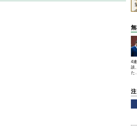
無
4
談
た
注