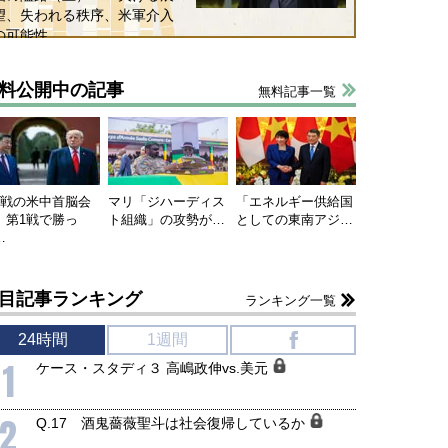
望、失われる秩序、米軍介入
の可能性
料公開中の記事
無料記事一覧
連戦の米中首脳会
マリ「ジハーディス
「エネルギー供給国
、第1戦で勝っ
ト組織」の攻勢が…
としての東南アジ…
…
目記事ランキング
ランキング一覧
24時間
1週間
f
1
ケース・スタディ３ 高嶋政伸vs.美元
2
Q.17 酒鬼薔薇聖斗は社会復帰しているか