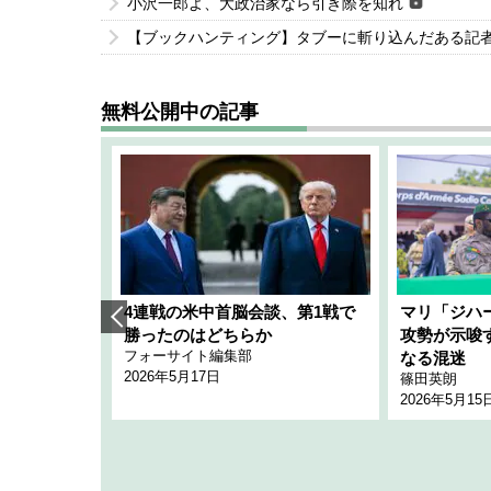
小沢一郎よ、大政治家なら引き際を知れ
【ブックハンティング】タブーに斬り込んだある記
無料公開中の記事
艦隊」構想
4連戦の米中首脳会談、第1戦で
マリ「ジハ
「空白」
勝ったのはどちらか
攻勢が示唆
フォーサイト編集部
のか
なる混迷
2026年5月17日
篠田英朗
2026年5月15