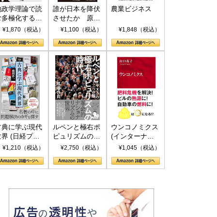
地政学理論で読
誰が日本を降伏
農業ビジネス
む多極化する世
させたか 原爆
界：トランプと
投下、ソ連参
¥1,870（税込）
¥1,100（税込）
¥1,848（税込）
RICSの挑戦
戦、そして聖断
(PHP新書)
古典に学ぶ現代
ルペンと極右ポ
ウンコノミクス
世界 (日経プレ
ピュリズムの時
(インターナシ
ミアシリーズ)
代：〈ヤヌス〉
ョナル新書)
¥1,210（税込）
¥2,750（税込）
¥1,045（税込）
の二つの顔