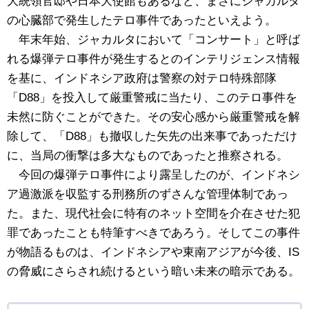
大統領官邸や日本大使館もあるなど、まさにジャカルタ
の心臓部で発生したテロ事件であったといえよう。
年末年始、ジャカルタにおいて「コンサート」と呼ば
れる爆弾テロ事件が発生するとのインテリジェンス情報
を基に、インドネシア政府は警察の対テロ特殊部隊
「D88」を投入して厳重警戒に当たり、このテロ事件を
未然に防ぐことができた。その安心感から厳重警戒を解
除して、「D88」も撤収した矢先の出来事であっただけ
に、当局の衝撃は多大なものであったと推察される。
今回の爆弾テロ事件により露呈したのが、インドネシ
ア過激派を収監する刑務所のずさんな管理体制であっ
た。また、現代社会に特有のネット空間を介在させた犯
罪であったことも特筆すべきであろう。そしてこの事件
が物語るものは、インドネシアや東南アジアが今後、IS
の脅威にさらされ続けるという暗い未来の暗示である。