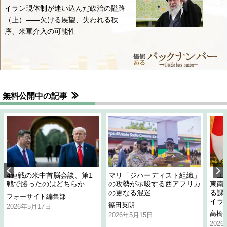
イラン現体制が迷い込んだ政治の隘路
（上）――欠ける展望、失われる秩
序、米軍介入の可能性
無料公開中の記事
4連戦の米中首脳会談、第1
マリ「ジハーディスト組織」
「エ
戦で勝ったのはどちらか
の攻勢が示唆する西アフリカ
東南
の更なる混迷
る課
フォーサイト編集部
イラ
篠田英朗
2026年5月17日
高橋
2026年5月15日
202