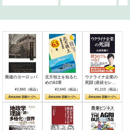
廃墟のヨーロッパ
北方領土を知るた
ウクライナ企業の
めの63章
死闘 (産経セレク
ト S 039)
¥2,860（税込）
¥2,640（税込）
¥1,210（税込）