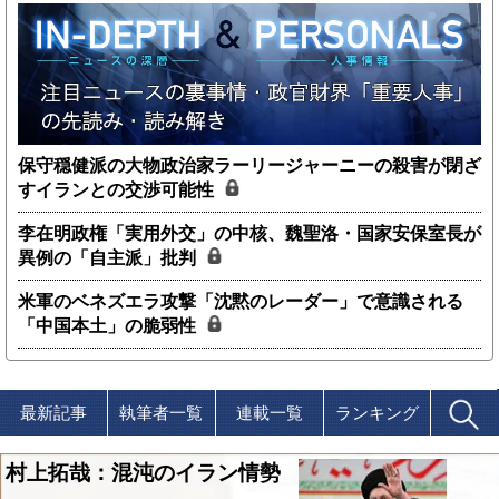
保守穏健派の大物政治家ラーリージャーニーの殺害が閉ざ
すイランとの交渉可能性
李在明政権「実用外交」の中核、魏聖洛・国家安保室長が
異例の「自主派」批判
米軍のベネズエラ攻撃「沈黙のレーダー」で意識される
「中国本土」の脆弱性
最新記事
執筆者一覧
連載一覧
ランキング
村上拓哉：混沌のイラン情勢