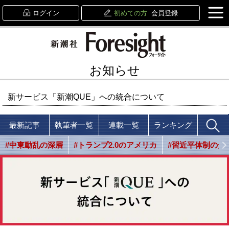
ログイン
初めての方
会員登録
お知らせ
新サービス「新潮QUE」への統合について
最新記事
執筆者一覧
連載一覧
ランキング
#中東動乱の深層
#トランプ2.0のアメリカ
#習近平体制の光