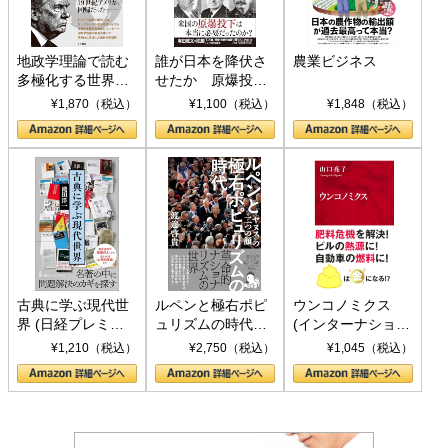
地政学理論で読む
誰が日本を降伏さ
農業ビジネス
多極化する世界：
せたか 原爆投
トランプとBRICS
下、ソ連参戦、そ
¥1,870（税込）
¥1,100（税込）
¥1,848（税込）
の挑戦
して聖断 (PHP新
書)
古典に学ぶ現代世
ルペンと極右ポピ
ウンコノミクス
界 (日経プレミア
ュリズムの時代：
(インターナショナ
シリーズ)
〈ヤヌス〉の二つ
ル新書)
¥1,210（税込）
¥2,750（税込）
¥1,045（税込）
の顔