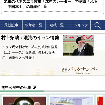
米軍のベネズエラ攻撃「沈黙のレーダー」で意識される
「中国本土」の脆弱性
最新記事
執筆者一覧
連載一覧
ランキング
村上拓哉：混沌のイラン情勢
イラン現体制が迷い込んだ政治の隘路
（上）――欠ける展望、失われる秩
序、米軍介入の可能性
無料公開中の記事