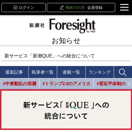
ログイン
初めての方
会員登録
お知らせ
新サービス「新潮QUE」への統合について
最新記事
執筆者一覧
連載一覧
ランキング
#中東動乱の深層
#トランプ2.0のアメリカ
#習近平体制の光