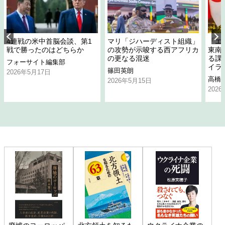
4連戦の米中首脳会談、第1
マリ「ジハーディスト組織」
「エ
戦で勝ったのはどちらか
の攻勢が示唆する西アフリカ
東南
の更なる混迷
る課
フォーサイト編集部
イラ
篠田英朗
2026年5月17日
高橋
2026年5月15日
202