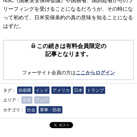
NSC（国家安全保障会議）や国務省、国防総省からのブ
リーフィングを受けることになるだろうが、その時にな
って初めて、日米安保条約の真の意味を知ることになる
はずだ。
この続きは有料会員限定の
記事となります。
フォーサイト会員の方は
ここからログイン
タグ：
自衛隊
インド
アメリカ
日本
トランプ
エリア：
北米
アジア
カテゴリ：
社会
軍事・防衛
ポスト