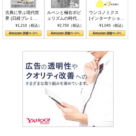
古典に学ぶ現代世
ルペンと極右ポピ
ウンコノミクス
界 (日経プレミア
ュリズムの時代：
(インターナショナ
シリーズ)
〈ヤヌス〉の二つ
ル新書)
¥1,210（税込）
¥2,750（税込）
¥1,045（税込）
の顔