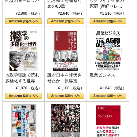
廃墟のヨーロッパ
北方領土を知るた
ウクライナ企業の
めの63章
死闘 (産経セレク
ト S 039)
¥2,860（税込）
¥2,640（税込）
¥1,210（税込）
地政学理論で読む
誰が日本を降伏さ
農業ビジネス
多極化する世界：
せたか 原爆投
トランプとBRICS
下、ソ連参戦、そ
¥1,870（税込）
¥1,100（税込）
¥1,848（税込）
の挑戦
して聖断 (PHP新
書)