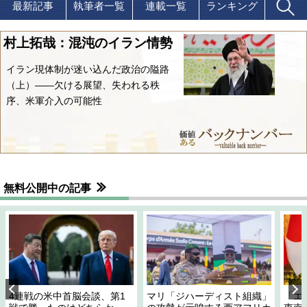
最新記事
執筆者一覧
連載一覧
ランキング
村上拓哉：混沌のイラン情勢
イラン現体制が迷い込んだ政治の隘路
（上）――欠ける展望、失われる秩
序、米軍介入の可能性
無料公開中の記事
4連戦の米中首脳会談、第1
マリ「ジハーディスト組織」
「エ