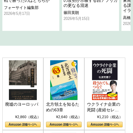
戦で勝ったのはどちらか
の攻勢が示唆する西アフリカ
東南
の更なる混迷
る課
フォーサイト編集部
イラ
篠田英朗
2026年5月17日
高橋
2026年5月15日
202
廃墟のヨーロッパ
北方領土を知るた
ウクライナ企業の
めの63章
死闘 (産経セレク
ト S 039)
¥2,860（税込）
¥2,640（税込）
¥1,210（税込）