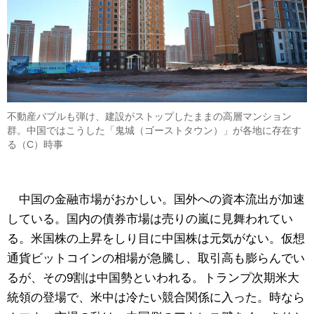
不動産バブルも弾け、建設がストップしたままの高層マンション
群。中国ではこうした「鬼城（ゴーストタウン）」が各地に存在す
る（C）時事
中国の金融市場がおかしい。国外への資本流出が加速
している。国内の債券市場は売りの嵐に見舞われてい
る。米国株の上昇をしり目に中国株は元気がない。仮想
通貨ビットコインの相場が急騰し、取引高も膨らんでい
るが、その9割は中国勢といわれる。トランプ次期米大
統領の登場で、米中は冷たい競合関係に入った。時なら