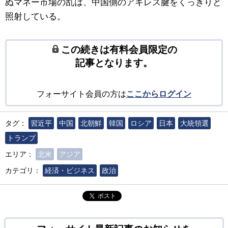
ぬマネー市場の乱は、中国側のアキレス腱をくっきりと
照射している。
この続きは有料会員限定の
記事となります。
フォーサイト会員の方は
ここからログイン
タグ：
習近平
中国
北朝鮮
韓国
ロシア
日本
大統領選
トランプ
エリア：
北米
アジア
カテゴリ：
経済・ビジネス
政治
ポスト