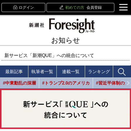
ログイン
初めての方
会員登録
お知らせ
新サービス「新潮QUE」への統合について
最新記事
執筆者一覧
連載一覧
ランキング
#中東動乱の深層
#トランプ2.0のアメリカ
#習近平体制の光