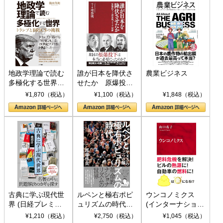
地政学理論で読む
誰が日本を降伏さ
農業ビジネス
多極化する世界：
せたか 原爆投
トランプとBRICS
下、ソ連参戦、そ
¥1,870（税込）
¥1,100（税込）
¥1,848（税込）
の挑戦
して聖断 (PHP新
書)
古典に学ぶ現代世
ルペンと極右ポピ
ウンコノミクス
界 (日経プレミア
ュリズムの時代：
(インターナショナ
シリーズ)
〈ヤヌス〉の二つ
ル新書)
¥1,210（税込）
¥2,750（税込）
¥1,045（税込）
の顔