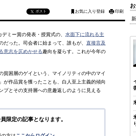
お
ポスト
お気に入り登録
印刷
カデミー賞の発表・授賞式の、
水面下に流れる主
のだった。司会者に始まって、誰もが、
直接言及
る意志を仄めかせる
趣向を凝らす。これが今年の
の貧困層のゲイという、マイノリティの中のマイ
」が作品賞を獲ったことも、白人至上主義的傾向
ンプとその支持層への意趣返しのように見える
会員限定の記事となります。
員の方は
ここからログイン