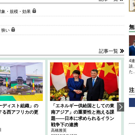
対象・規模・効果
無
く狭い
記事一覧
4
談
た
注
ーディスト組織」の
「エネルギー供給国としての東
韓
する西アフリカの更
南アジア」の重要性と抱える課
1
題――日本に求められるイラン
全
千々
戦争下の連携
日
202
高橋雅英