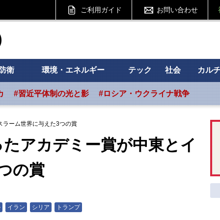
ご利用ガイド
お問い合わせ
ht フォーサイト
防衛
環境・エネルギー
テック
社会
カル
カ
#習近平体制の光と影
#ロシア・ウクライナ戦争
スラーム世界に与えた3つの賞
ったアカデミー賞が中東とイ
つの賞
ル
イラン
シリア
トランプ