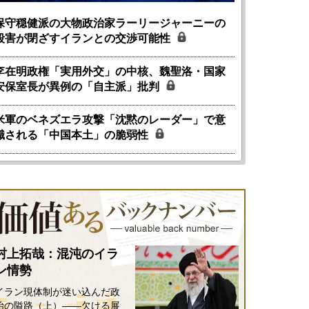
保守穏健派の大物政治家ラーリージャーニーの
殺害が閉ざすイランとの交渉可能性
李在明政権「実用外交」の中核、魏聖洛・国家
安保室長が異例の「自主派」批判
米軍のベネズエラ攻撃「沈黙のレーダー」で意
識される「中国本土」の脆弱性
村上拓哉：混沌のイラ
ン情勢
イラン現体制が迷い込んだ政
治の隘路（上）――欠ける展