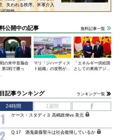
望、失われる秩序、米軍介入
の可能性
料公開中の記事
無料記事一覧
連戦の米中首脳会
マリ「ジハーディス
「エネルギー供給国
、第1戦で勝っ
ト組織」の攻勢が…
としての東南アジ…
…
目記事ランキング
ランキング一覧
24時間
1週間
f
国にも理解してほしい「極東
ホルムズ海峡危機で加速したエ
1
ケース・スタディ３ 高嶋政伸vs.美元
905年体制」における日米韓安
ネルギー転換が「中国依存」に
保障協力の意味
行き着くリスク
和泰明
小山堅
2
Q.17 酒鬼薔薇聖斗は社会復帰しているか
6年5月15日
2026年5月14日