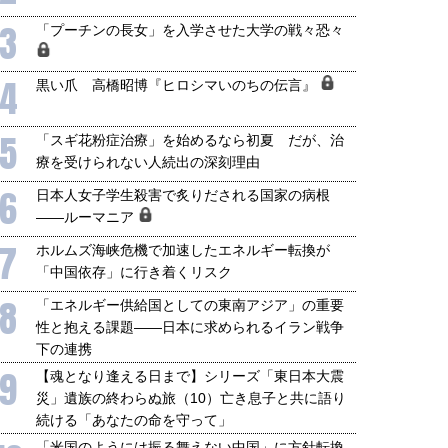
3
「プーチンの長女」を入学させた大学の戦々恐々
4
黒い爪 高橋昭博『ヒロシマいのちの伝言』
5
「スギ花粉症治療」を始めるなら初夏 だが、治
療を受けられない人続出の深刻理由
6
日本人女子学生殺害で炙りだされる国家の病根
――ルーマニア
7
ホルムズ海峡危機で加速したエネルギー転換が
「中国依存」に行き着くリスク
8
「エネルギー供給国としての東南アジア」の重要
性と抱える課題――日本に求められるイラン戦争
下の連携
9
【魂となり逢える日まで】シリーズ「東日本大震
災」遺族の終わらぬ旅（10）亡き息子と共に語り
続ける「あなたの命を守って」
「米国のようには振る舞えない中国」に方針転換