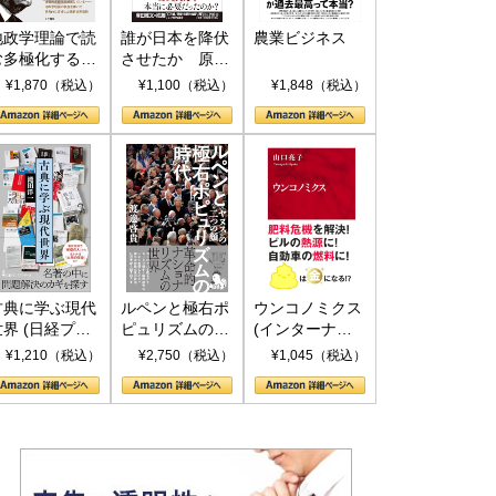
地政学理論で読
誰が日本を降伏
農業ビジネス
む多極化する世
させたか 原爆
界：トランプと
投下、ソ連参
¥1,870（税込）
¥1,100（税込）
¥1,848（税込）
RICSの挑戦
戦、そして聖断
(PHP新書)
古典に学ぶ現代
ルペンと極右ポ
ウンコノミクス
世界 (日経プレ
ピュリズムの時
(インターナシ
ミアシリーズ)
代：〈ヤヌス〉
ョナル新書)
¥1,210（税込）
¥2,750（税込）
¥1,045（税込）
の二つの顔