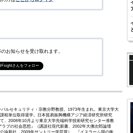
事のお知らせを受け取れます。
@Fsightさんをフォロー
ーバルセキュリティ・宗教分野教授。1973年生まれ。東京大学大
課程単位取得退学。日本貿易振興機構アジア経済研究所研究
、2008年10月より東京大学先端科学技術研究センター准教
代アラブの社会思想』（講談社現代新書、2002年大佛次郎論壇
公論新社、2009年サントリー学芸賞）、『イスラーム国の衝