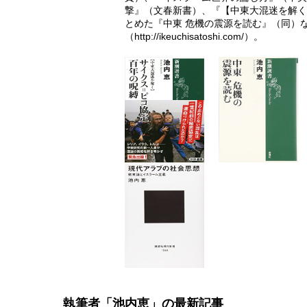
撃』（文春新書）、『【中東大混迷を解く】
とめた『中東 危機の震源を読む』（同）
（
http://ikeuchisatoshi.com/
）。
執筆者「池内恵」の最新記事