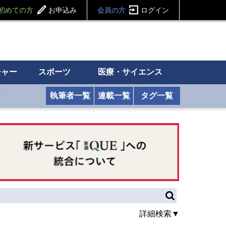
初めての方
お申込み
会員の方
ログイン
チャー
スポーツ
医療・サイエンス
執筆者一覧
連載一覧
タグ一覧
詳細検索▼