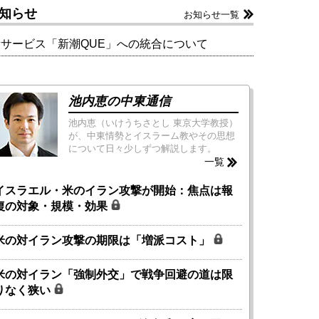
知らせ
お知らせ一覧
新サービス「新潮QUE」への統合について
池内恵の中東通信
池内恵（いけうちさとし 東京大学教授）
が、中東情勢とイスラーム教やその思想
について日々少しずつ解説します。
一覧
イスラエル・米のイラン攻撃が開始：焦点は報
復の対象・規模・効果
米の対イラン攻撃の期限は「増派コスト」
米の対イラン「強制外交」で戦争回避の道は限
りなく狭い