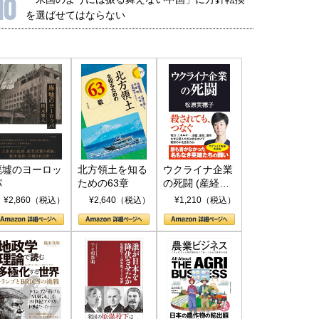
10
を選ばせてはならない
廃墟のヨーロッ
北方領土を知る
ウクライナ企業
パ
ための63章
の死闘 (産経セ
レクト S 039)
¥2,860（税込）
¥2,640（税込）
¥1,210（税込）