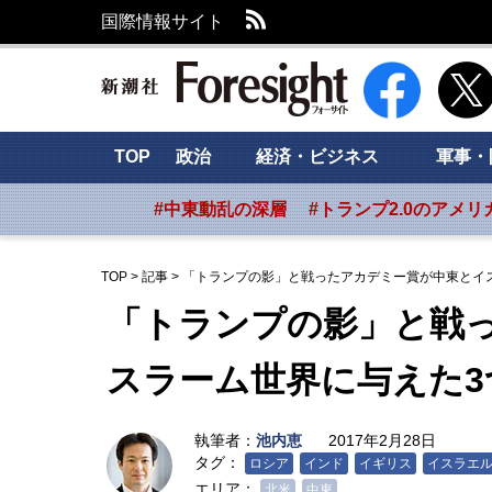
RSS
国際情報サイト
新潮社 Foresig
TOP
政治
経済・ビジネス
軍事・
#中東動乱の深層
#トランプ2.0のアメリ
TOP
>
記事
>
「トランプの影」と戦ったアカデミー賞が中東とイ
「トランプの影」と戦
スラーム世界に与えた3
執筆者：
池内恵
2017年2月28日
タグ：
ロシア
インド
イギリス
イスラエ
エリア：
北米
中東