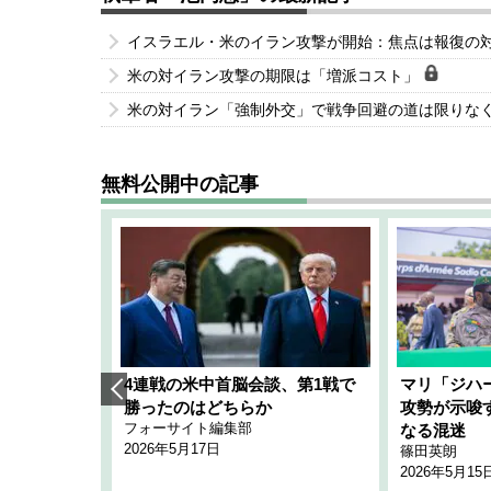
イスラエル・米のイラン攻撃が開始：焦点は報復の
米の対イラン攻撃の期限は「増派コスト」
米の対イラン「強制外交」で戦争回避の道は限りな
無料公開中の記事
艦隊」構想
4連戦の米中首脳会談、第1戦で
マリ「ジハ
「空白」
勝ったのはどちらか
攻勢が示唆
フォーサイト編集部
のか
なる混迷
2026年5月17日
篠田英朗
2026年5月15