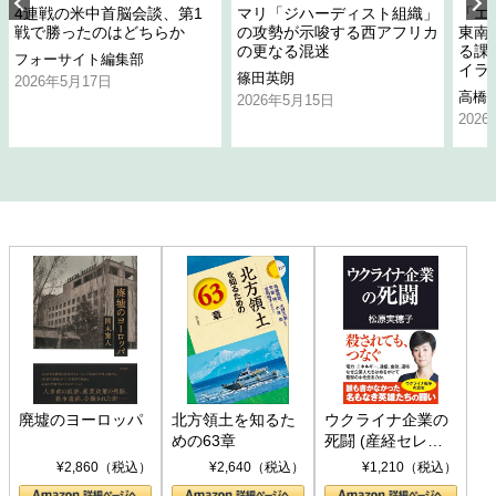
4連戦の米中首脳会談、第1
マリ「ジハーディスト組織」
「エ
戦で勝ったのはどちらか
の攻勢が示唆する西アフリカ
東南
の更なる混迷
る課
フォーサイト編集部
イラ
篠田英朗
2026年5月17日
高橋
2026年5月15日
202
廃墟のヨーロッパ
北方領土を知るた
ウクライナ企業の
めの63章
死闘 (産経セレク
ト S 039)
¥2,860（税込）
¥2,640（税込）
¥1,210（税込）