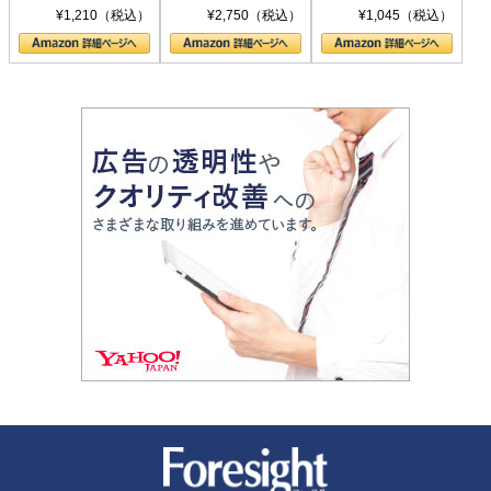
シリーズ)
〈ヤヌス〉の二つ
ル新書)
¥1,210（税込）
¥2,750（税込）
¥1,045（税込）
の顔
新潮社 Foresight