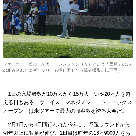
ファウラー、松山（左奥）、シンプソン（左）という「因縁」の3人
の組み合わせにギャラリーも押し寄せた（筆者撮影、以下同）
1日の入場者数が10万人から15万人、いや20万人を超
える日もある「ウェイストマネジメント フェニックス
オープン」は米ツアーで最大の観客数を誇る大会だ。
2月1日から4日間行われた今年は、予選ラウンドから
例年以上に客足が伸び、2日目は昨年の16万9000人をお