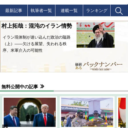
最新記事
執筆者一覧
連載一覧
ランキング
村上拓哉：混沌のイラン情勢
イラン現体制が迷い込んだ政治の隘路
（上）――欠ける展望、失われる秩
序、米軍介入の可能性
無料公開中の記事