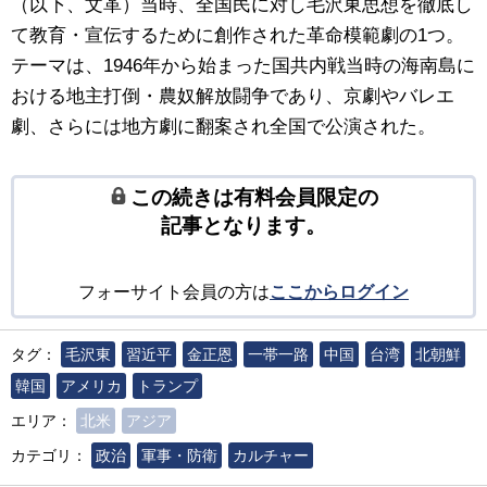
（以下、文革）当時、全国民に対し毛沢東思想を徹底し
て教育・宣伝するために創作された革命模範劇の1つ。
テーマは、1946年から始まった国共内戦当時の海南島に
おける地主打倒・農奴解放闘争であり、京劇やバレエ
劇、さらには地方劇に翻案され全国で公演された。
この続きは有料会員限定の
記事となります。
フォーサイト会員の方は
ここからログイン
タグ：
毛沢東
習近平
金正恩
一帯一路
中国
台湾
北朝鮮
韓国
アメリカ
トランプ
エリア：
北米
アジア
カテゴリ：
政治
軍事・防衛
カルチャー