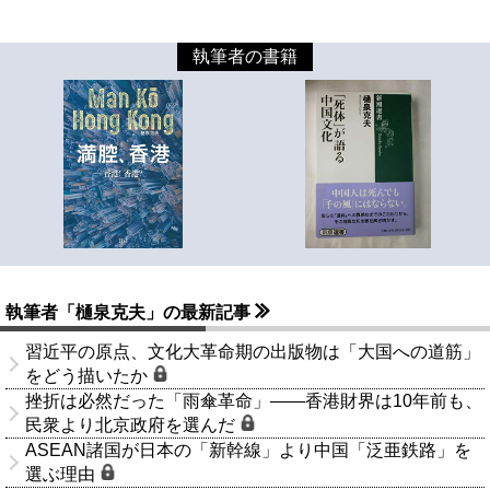
執筆者の書籍
執筆者「樋泉克夫」の最新記事
習近平の原点、文化大革命期の出版物は「大国への道筋」
をどう描いたか
挫折は必然だった「雨傘革命」――香港財界は10年前も、
民衆より北京政府を選んだ
ASEAN諸国が日本の「新幹線」より中国「泛亜鉄路」を
選ぶ理由