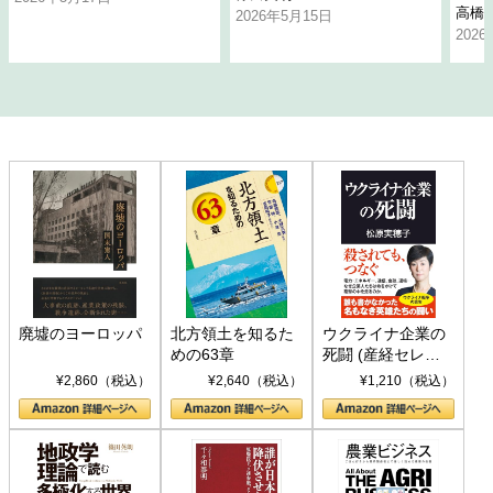
高橋
2026年5月15日
202
廃墟のヨーロッパ
北方領土を知るた
ウクライナ企業の
めの63章
死闘 (産経セレク
ト S 039)
¥2,860（税込）
¥2,640（税込）
¥1,210（税込）