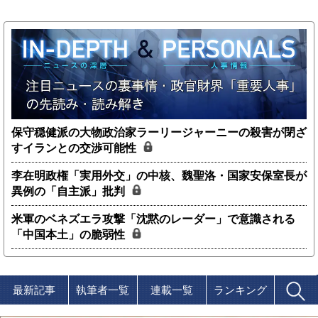
保守穏健派の大物政治家ラーリージャーニーの殺害が閉ざ
すイランとの交渉可能性
李在明政権「実用外交」の中核、魏聖洛・国家安保室長が
異例の「自主派」批判
米軍のベネズエラ攻撃「沈黙のレーダー」で意識される
「中国本土」の脆弱性
最新記事
執筆者一覧
連載一覧
ランキング