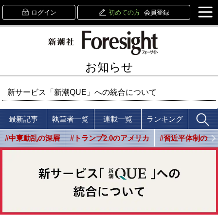
ログイン
初めての方
会員登録
お知らせ
新サービス「新潮QUE」への統合について
最新記事
執筆者一覧
連載一覧
ランキング
#中東動乱の深層
#トランプ2.0のアメリカ
#習近平体制の光