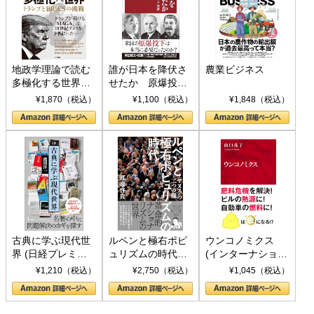
地政学理論で読む
誰が日本を降伏さ
農業ビジネス
多極化する世界：
せたか 原爆投
トランプとBRICS
下、ソ連参戦、そ
¥1,870（税込）
¥1,100（税込）
¥1,848（税込）
の挑戦
して聖断 (PHP新
書)
古典に学ぶ現代世
ルペンと極右ポピ
ウンコノミクス
界 (日経プレミア
ュリズムの時代：
(インターナショナ
シリーズ)
〈ヤヌス〉の二つ
ル新書)
¥1,210（税込）
¥2,750（税込）
¥1,045（税込）
の顔