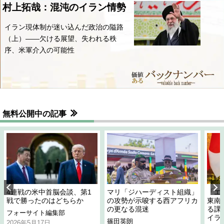
村上拓哉：混沌のイラン情勢
イラン現体制が迷い込んだ政治の隘路
（上）――欠ける展望、失われる秩
序、米軍介入の可能性
無料公開中の記事
4連戦の米中首脳会談、第1
マリ「ジハーディスト組織」
「エ
戦で勝ったのはどちらか
の攻勢が示唆する西アフリカ
東南
の更なる混迷
る課
フォーサイト編集部
イラ
篠田英朗
2026年5月17日