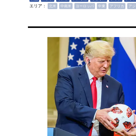
エリア：
北米
中南米
ヨーロッパ
中東
アフリカ
アジ