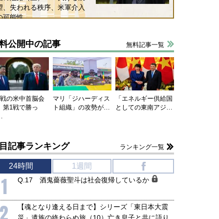
望、失われる秩序、米軍介入
の可能性
料公開中の記事
無料記事一覧
連戦の米中首脳会
マリ「ジハーディス
「エネルギー供給国
、第1戦で勝っ
ト組織」の攻勢が…
としての東南アジ…
…
目記事ランキング
ランキング一覧
ルムズ海峡危機で加速したエ
「米国のようには振る舞えない
24時間
1週間
f
ルギー転換が「中国依存」に
中国」に方針転換を選ばせては
1
き着くリスク
ならない
Q.17 酒鬼薔薇聖斗は社会復帰しているか
堅
宮本雄二
6年5月14日
2026年5月12日
2
【魂となり逢える日まで】シリーズ「東日本大震
災」遺族の終わらぬ旅（10）亡き息子と共に語り