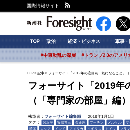
RSS
国際情報サイト
新潮社 Foresig
TOP
政治
経済・ビジネス
軍事・
#中東動乱の深層
#トランプ2.0のアメリ
TOP
>
記事
>
フォーサイト「2019年の注目点、気になること」
フォーサイト「2019
（「専門家の部屋」編
執筆者：
フォーサイト編集部
2019年1月1日
タグ：
習近平
安倍晋三
金正恩
プーチン
メルケル
マ
韓国
ロシア
インド
アメリカ
イギリス
ドイツ
フラ