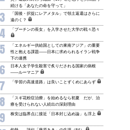
続ける「あなたの命を守って」
3
「国後・択捉にレアメタル」で領土返還はさらに
遠のく？
4
「プーチンの長女」を入学させた大学の戦々恐々
5
「エネルギー供給国としての東南アジア」の重要
性と抱える課題――日本に求められるイラン戦争
下の連携
6
日本人女子学生殺害で炙りだされる国家の病根
――ルーマニア
7
「学習の高速道路」は良いことずくめにあらず
8
「スギ花粉症治療」を始めるなら初夏 だが、治
療を受けられない人続出の深刻理由
9
株安は臨界点に接近「日本封じ込め論」も浮上
灼熱――評伝「藤原あき」の生涯（84）