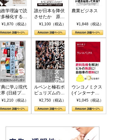
地政学理論で読
誰が日本を降伏
農業ビジネス
む多極化する世
させたか 原爆
界：トランプと
投下、ソ連参
¥1,870（税込）
¥1,100（税込）
¥1,848（税込）
RICSの挑戦
戦、そして聖断
(PHP新書)
古典に学ぶ現代
ルペンと極右ポ
ウンコノミクス
世界 (日経プレ
ピュリズムの時
(インターナシ
ミアシリーズ)
代：〈ヤヌス〉
ョナル新書)
¥1,210（税込）
¥2,750（税込）
¥1,045（税込）
の二つの顔