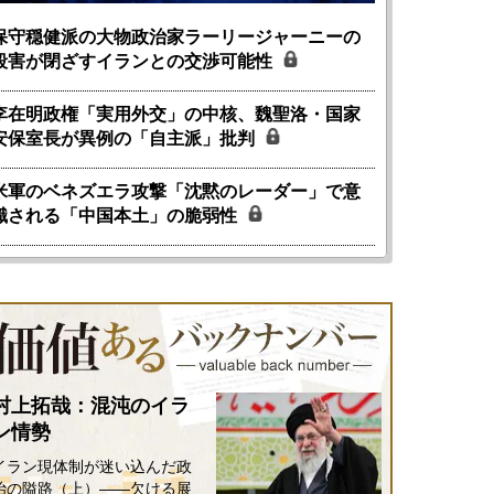
保守穏健派の大物政治家ラーリージャーニーの
殺害が閉ざすイランとの交渉可能性
李在明政権「実用外交」の中核、魏聖洛・国家
安保室長が異例の「自主派」批判
米軍のベネズエラ攻撃「沈黙のレーダー」で意
識される「中国本土」の脆弱性
村上拓哉：混沌のイラ
ン情勢
イラン現体制が迷い込んだ政
治の隘路（上）――欠ける展