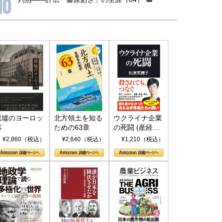
10
廃墟のヨーロッ
北方領土を知る
ウクライナ企業
パ
ための63章
の死闘 (産経セ
レクト S 039)
¥2,860（税込）
¥2,640（税込）
¥1,210（税込）