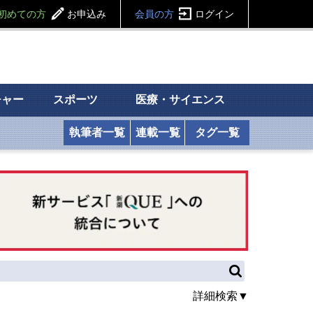
初めての方
お申込み
会員の方
ログイン
チャー
スポーツ
医療・サイエンス
執筆者一覧
連載一覧
タグ一覧
詳細検索▼