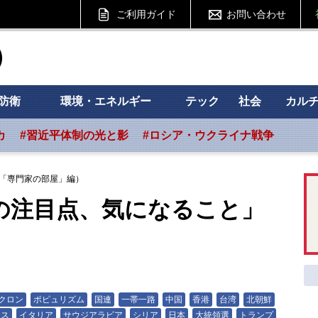
ご利用ガイド
お問い合わせ
ht フォーサイト
防衛
環境・エネルギー
テック
社会
カル
カ
#習近平体制の光と影
#ロシア・ウクライナ戦争
（「専門家の部屋」編）
年の注目点、気になること」
）
クロン
ポピュリズム
国連
一帯一路
中国
香港
台湾
北朝鮮
ンス
イタリア
サウジアラビア
シリア
日本
大統領選
トランプ