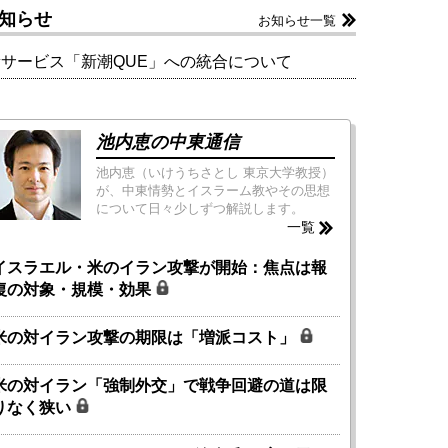
知らせ
お知らせ一覧
新サービス「新潮QUE」への統合について
池内恵の中東通信
池内恵（いけうちさとし 東京大学教授）
が、中東情勢とイスラーム教やその思想
について日々少しずつ解説します。
一覧
イスラエル・米のイラン攻撃が開始：焦点は報
復の対象・規模・効果
米の対イラン攻撃の期限は「増派コスト」
米の対イラン「強制外交」で戦争回避の道は限
りなく狭い