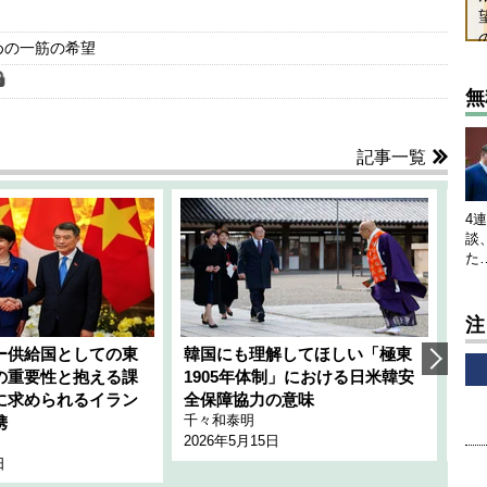
めの一筋の希望
無
記事一覧
4
談
た
注
ー供給国としての東
韓国にも理解してほしい「極東
ホ
の重要性と抱える課
1905年体制」における日米韓安
ネ
に求められるイラン
全保障協力の意味
行
千々和泰明
小山
携
2026年5月15日
202
日