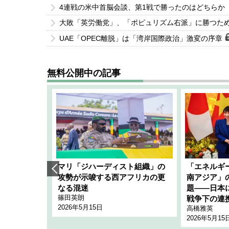
4連戦の米中首脳会談、第1戦で勝ったのはどちらか
大敗「英労働党」、「ポピュリズム右派」に勝つた
UAE「OPEC離脱」は「湾岸国際政治」激変の序章
無料公開中の記事
艦隊」構想
マリ「ジハーディスト組織」の
「エネルギ
「空白」
攻勢が示唆する西アフリカの更
南アジア」
のか
なる混迷
題――日本
篠田英朗
戦争下の連
2026年5月15日
高橋雅英
2026年5月15