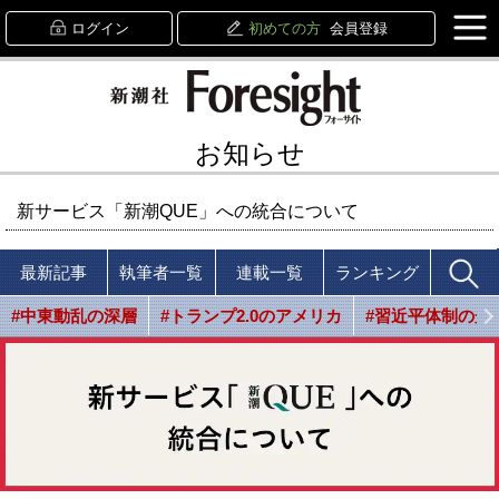
ログイン
初めての方
会員登録
お知らせ
新サービス「新潮QUE」への統合について
最新記事
執筆者一覧
連載一覧
ランキング
#中東動乱の深層
#トランプ2.0のアメリカ
#習近平体制の光