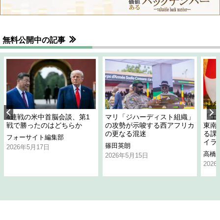
無料公開中の記事
4連戦の米中首脳会談、第1
マリ「ジハーディスト組織」
「エ
戦で勝ったのはどちらか
の攻勢が示唆する西アフリカ
東南
の更なる混迷
る課
フォーサイト編集部
イラ
篠田英朗
2026年5月17日
高橋
2026年5月15日
202