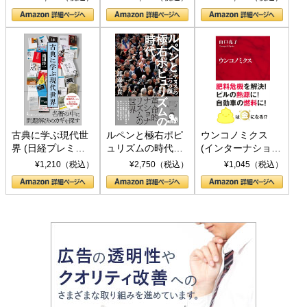
の挑戦
して聖断 (PHP新
書)
古典に学ぶ現代世
ルペンと極右ポピ
ウンコノミクス
界 (日経プレミア
ュリズムの時代：
(インターナショナ
シリーズ)
〈ヤヌス〉の二つ
ル新書)
¥1,210（税込）
¥2,750（税込）
¥1,045（税込）
の顔