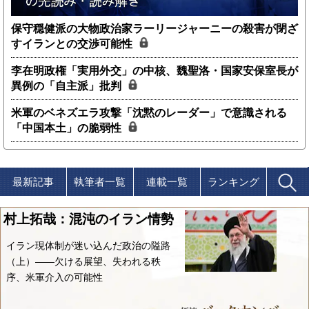
保守穏健派の大物政治家ラーリージャーニーの殺害が閉ざ
すイランとの交渉可能性
李在明政権「実用外交」の中核、魏聖洛・国家安保室長が
異例の「自主派」批判
米軍のベネズエラ攻撃「沈黙のレーダー」で意識される
「中国本土」の脆弱性
最新記事
執筆者一覧
連載一覧
ランキング
村上拓哉：混沌のイラン情勢
イラン現体制が迷い込んだ政治の隘路
（上）――欠ける展望、失われる秩
序、米軍介入の可能性