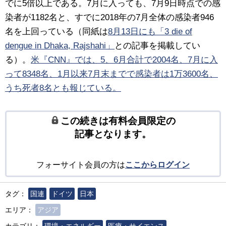
でに5倍以上である。7月に入っても、7月9日時点での感
染者が1182名と、すでに2018年の7月全体の感染者946
名を上回っている（同紙は
8月13日にも「3 die of
dengue in Dhaka, Rajshahi」
との記事を掲載してい
る）。
米『CNN』では、5、6月合計で2004名、7月に入
って8348名、1月以来7月末までで感染者は1万3600名、
うち死者8名とも報じている。
この続きは有料会員限定の
記事となります。
フォーサイト会員の方は
ここからログイン
タグ：
国連
ドイツ
日本
エリア：
アジア
カテゴリ：
環境・エネルギー
医療・サイエンス