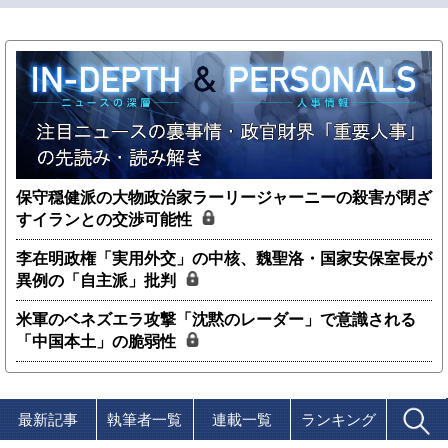
保守穏健派の大物政治家ラーリージャーニーの殺害が閉ざ
すイランとの交渉可能性
李在明政権「実用外交」の中核、魏聖洛・国家安保室長が
異例の「自主派」批判
米軍のベネズエラ攻撃「沈黙のレーダー」で意識される
「中国本土」の脆弱性
最新記事
執筆者一覧
連載一覧
ランキング