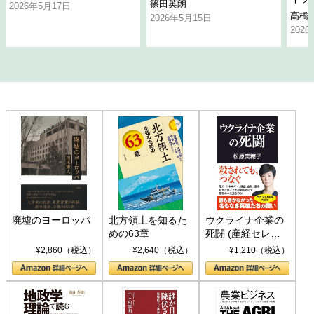
篠田英朗
2026年5月17日
高橋
2026年5月15日
202
廃墟のヨーロッパ
北方領土を知るた
ウクライナ企業の
めの63章
死闘 (産経セレク
ト S 039)
¥2,860（税込）
¥2,640（税込）
¥1,210（税込）