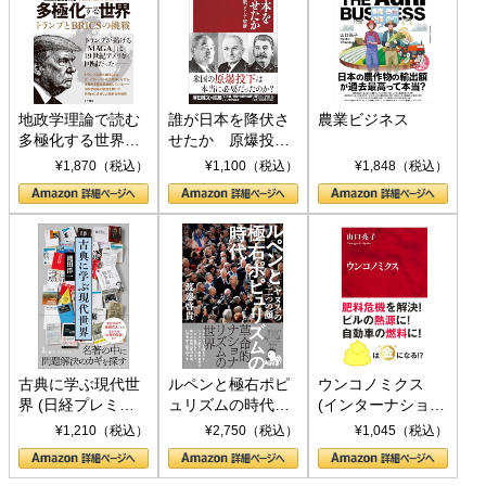
地政学理論で読む
誰が日本を降伏さ
農業ビジネス
多極化する世界：
せたか 原爆投
トランプとBRICS
下、ソ連参戦、そ
¥1,870（税込）
¥1,100（税込）
¥1,848（税込）
の挑戦
して聖断 (PHP新
書)
古典に学ぶ現代世
ルペンと極右ポピ
ウンコノミクス
界 (日経プレミア
ュリズムの時代：
(インターナショナ
シリーズ)
〈ヤヌス〉の二つ
ル新書)
¥1,210（税込）
¥2,750（税込）
¥1,045（税込）
の顔