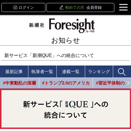
ログイン
初めての方
会員登録
お知らせ
新サービス「新潮QUE」への統合について
最新記事
執筆者一覧
連載一覧
ランキング
#中東動乱の深層
#トランプ2.0のアメリカ
#習近平体制の光