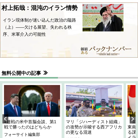
村上拓哉：混沌のイラン情勢
イラン現体制が迷い込んだ政治の隘路
（上）――欠ける展望、失われる秩
序、米軍介入の可能性
無料公開中の記事
4連戦の米中首脳会談、第1
マリ「ジハーディスト組織」
「エ
戦で勝ったのはどちらか
の攻勢が示唆する西アフリカ
東南
の更なる混迷
る課
フォーサイト編集部
イラ