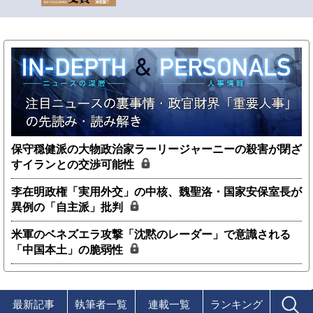
保守穏健派の大物政治家ラーリージャーニーの殺害が閉ざ
すイランとの交渉可能性
李在明政権「実用外交」の中核、魏聖洛・国家安保室長が
異例の「自主派」批判
米軍のベネズエラ攻撃「沈黙のレーダー」で意識される
「中国本土」の脆弱性
最新記事
執筆者一覧
連載一覧
ランキング