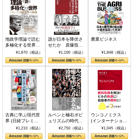
地政学理論で読む
誰が日本を降伏さ
農業ビジネス
多極化する世界：
せたか 原爆投
トランプとBRICS
下、ソ連参戦、そ
¥1,870（税込）
¥1,100（税込）
¥1,848（税込）
の挑戦
して聖断 (PHP新
書)
古典に学ぶ現代世
ルペンと極右ポピ
ウンコノミクス
界 (日経プレミア
ュリズムの時代：
(インターナショナ
シリーズ)
〈ヤヌス〉の二つ
ル新書)
¥1,210（税込）
¥2,750（税込）
¥1,045（税込）
の顔