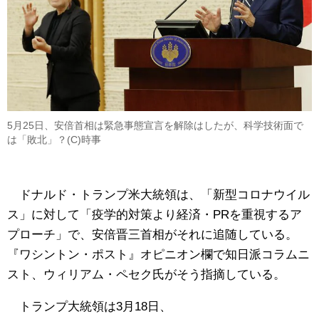
5月25日、安倍首相は緊急事態宣言を解除はしたが、科学技術面で
は「敗北」？(C)時事
ドナルド・トランプ米大統領は、「新型コロナウイル
ス」に対して「疫学的対策より経済・PRを重視するア
プローチ」で、安倍晋三首相がそれに追随している。
『ワシントン・ポスト』オピニオン欄で知日派コラムニ
スト、ウィリアム・ペセク氏がそう指摘している。
トランプ大統領は3月18日、