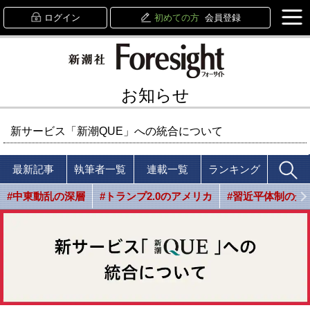
ログイン
初めての方
会員登録
お知らせ
新サービス「新潮QUE」への統合について
最新記事
執筆者一覧
連載一覧
ランキング
#中東動乱の深層
#トランプ2.0のアメリカ
#習近平体制の光