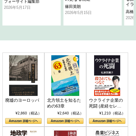
フォーサイト編集部
イラ
篠田英朗
2026年5月17日
高橋
2026年5月15日
202
廃墟のヨーロッパ
北方領土を知るた
ウクライナ企業の
めの63章
死闘 (産経セレク
ト S 039)
¥2,860（税込）
¥2,640（税込）
¥1,210（税込）