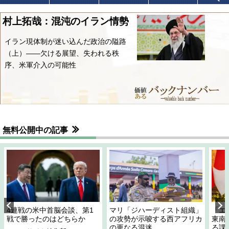
村上拓哉：混沌のイラン情勢
イラン現体制が迷い込んだ政治の隘路
（上）――欠ける展望、失われる秩
序、米軍介入の可能性
無料公開中の記事
4連戦の米中首脳会談、第1
マリ「ジハーディスト組織」
「エ
戦で勝ったのはどちらか
の攻勢が示唆する西アフリカ
東南
の更なる混迷
る課