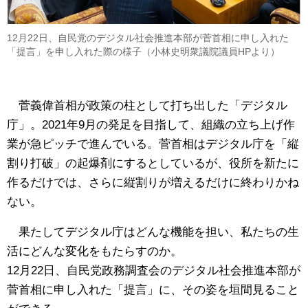
12月22日、自民党のデジタル社会推進本部が菅首相に申し入れた
「提言」を申し入れた際の様子（小林史明衆議院議員HPより）
菅義偉首相が政策の柱として打ち出した「デジタル
庁」。2021年9月の発足を目指して、組織の立ち上げ作
業が急ピッチで進んでいる。菅首相はデジタル庁を「縦
割り打破」の起爆剤にするとしているが、役所を新たに
作るだけでは、さらに縦割りが増えるだけに終わりかね
ない。
果たしてデジタル庁はどんな機能を担い、私たちの生
活にどんな変化をもたらすのか。
12月22日、自民党政務調査会のデジタル社会推進本部が
菅首相に申し入れた「提言」に、その姿を垣間見ること