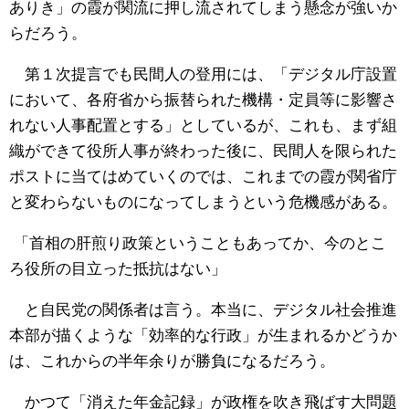
ありき」の霞が関流に押し流されてしまう懸念が強いか
らだろう。
第１次提言でも民間人の登用には、「デジタル庁設置
において、各府省から振替られた機構・定員等に影響さ
れない人事配置とする」としているが、これも、まず組
織ができて役所人事が終わった後に、民間人を限られた
ポストに当てはめていくのでは、これまでの霞が関省庁
と変わらないものになってしまうという危機感がある。
「首相の肝煎り政策ということもあってか、今のとこ
ろ役所の目立った抵抗はない」
と自民党の関係者は言う。本当に、デジタル社会推進
本部が描くような「効率的な行政」が生まれるかどうか
は、これからの半年余りが勝負になるだろう。
かつて「消えた年金記録」が政権を吹き飛ばす大問題