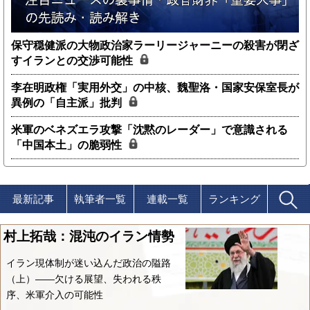
保守穏健派の大物政治家ラーリージャーニーの殺害が閉ざ
すイランとの交渉可能性
李在明政権「実用外交」の中核、魏聖洛・国家安保室長が
異例の「自主派」批判
米軍のベネズエラ攻撃「沈黙のレーダー」で意識される
「中国本土」の脆弱性
最新記事
執筆者一覧
連載一覧
ランキング
村上拓哉：混沌のイラン情勢
イラン現体制が迷い込んだ政治の隘路
（上）――欠ける展望、失われる秩
序、米軍介入の可能性