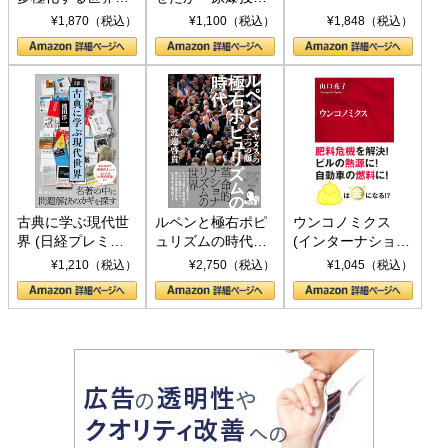
トランプとBRICS
下、ソ連参戦、そ
¥1,870（税込）
¥1,100（税込）
¥1,848（税込）
の挑戦
して聖断 (PHP新
書)
古典に学ぶ現代世
ルペンと極右ポピ
ウンコノミクス
界 (日経プレミア
ュリズムの時代：
(インターナショナ
シリーズ)
〈ヤヌス〉の二つ
ル新書)
¥1,210（税込）
¥2,750（税込）
¥1,045（税込）
の顔