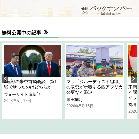
無料公開中の記事
4連戦の米中首脳会談、第1
マリ「ジハーディスト組織」
「エ
戦で勝ったのはどちらか
の攻勢が示唆する西アフリカ
東南
の更なる混迷
る課
フォーサイト編集部
イラ
篠田英朗
2026年5月17日
高橋
2026年5月15日
202