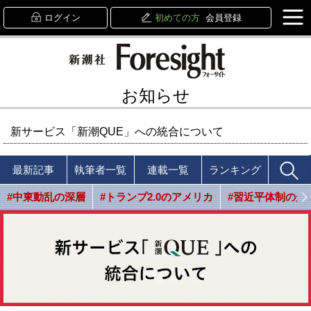
ログイン
初めての方
会員登録
お知らせ
新サービス「新潮QUE」への統合について
最新記事
執筆者一覧
連載一覧
ランキング
#中東動乱の深層
#トランプ2.0のアメリカ
#習近平体制の光