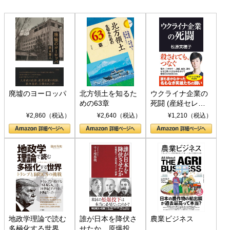
廃墟のヨーロッパ
北方領土を知るた
ウクライナ企業の
めの63章
死闘 (産経セレク
ト S 039)
¥2,860（税込）
¥2,640（税込）
¥1,210（税込）
地政学理論で読む
誰が日本を降伏さ
農業ビジネス
多極化する世界：
せたか 原爆投