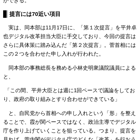
ができる。
提言には70近い項目
実は、同本部は11月17日に、「第１次提言」を平井卓
也デジタル改革担当大臣に手交しており、今回の提言は
さらに具体策に踏み込んだ「第２次提言」。菅首相には
この２つを合わせた申し入れが行われた。
同本部の事務総長を務める小林史明衆議院議員による
と、
「この間、平井大臣とは週に1回ペースで議論をしてお
り、政府の取り組みとすり合わせができている」
と、自民党から首相への申し入れという「形」を整え
ることで、霞が関ペースではなく、政治主導でデジタル
庁を作り上げていくことを狙っている。つまり、提言を
見れば、菅内閣がデジタル庁でどんな「改革」を行おう