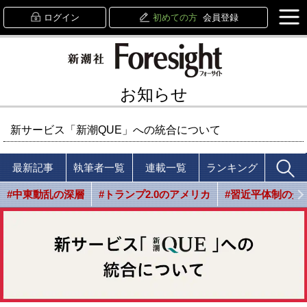
ログイン
初めての方
会員登録
お知らせ
新サービス「新潮QUE」への統合について
最新記事
執筆者一覧
連載一覧
ランキング
#中東動乱の深層
#トランプ2.0のアメリカ
#習近平体制の光