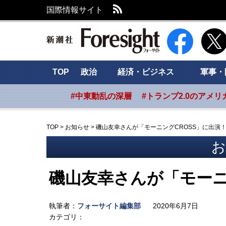
RSS
国際情報サイト
新潮社 Foresig
TOP
政治
経済・ビジネス
軍事・
#中東動乱の深層
#トランプ2.0のアメリ
TOP
>
お知らせ
>
磯山友幸さんが「モーニングCROSS」に出演
お
磯山友幸さんが「モーニ
執筆者：
フォーサイト編集部
2020年6月7日
カテゴリ：