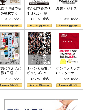
地政学理論で読
誰が日本を降伏
農業ビジネス
む多極化する世
させたか 原爆
界：トランプと
投下、ソ連参
¥1,870（税込）
¥1,100（税込）
¥1,848（税込）
RICSの挑戦
戦、そして聖断
(PHP新書)
古典に学ぶ現代
ルペンと極右ポ
ウンコノミクス
世界 (日経プレ
ピュリズムの時
(インターナシ
ミアシリーズ)
代：〈ヤヌス〉
ョナル新書)
¥1,210（税込）
¥2,750（税込）
¥1,045（税込）
の二つの顔