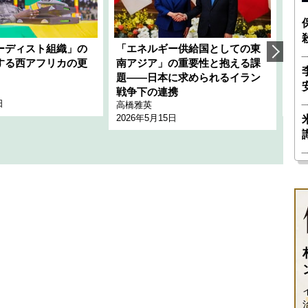
ーディスト組織」の
「エネルギー供給国としての東
韓
する西アフリカの更
南アジア」の重要性と抱える課
1
題――日本に求められるイラン
全
千々
戦争下の連携
日
202
高橋雅英
2026年5月15日