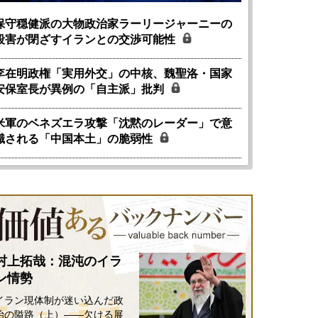
保守穏健派の大物政治家ラーリージャーニーの
殺害が閉ざすイランとの交渉可能性
国にも理解してほしい「極東
ホルムズ海峡危機で加速したエ
905年体制」における日米韓安
ネルギー転換が「中国依存」に
李在明政権「実用外交」の中核、魏聖洛・国家
保障協力の意味
行き着くリスク
安保室長が異例の「自主派」批判
和泰明
小山堅
6年5月15日
2026年5月14日
米軍のベネズエラ攻撃「沈黙のレーダー」で意
識される「中国本土」の脆弱性
村上拓哉：混沌のイラ
ン情勢
イラン現体制が迷い込んだ政
治の隘路（上）――欠ける展