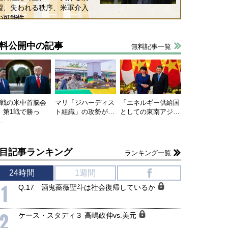
望、失われる秩序、米軍介入
の可能性
料公開中の記事
無料記事一覧
連戦の米中首脳会
マリ「ジハーディス
「エネルギー供給国
、第1戦で勝っ
ト組織」の攻勢が…
としての東南アジ…
…
目記事ランキング
ランキング一覧
24時間
1週間
f
1
Q.17 酒鬼薔薇聖斗は社会復帰しているか
2
ケース・スタディ３ 高嶋政伸vs.美元