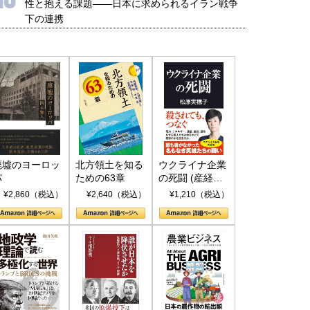
性と抱える課題――日本に求められるイラン戦争
下の連携
廃墟のヨーロッ
北方領土を知る
ウクライナ企業
パ
ための63章
の死闘 (産経セ
レクト S 039)
¥2,860（税込）
¥2,640（税込）
¥1,210（税込）