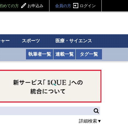
初めての方
お申込み
会員の方
ログイン
チャー
スポーツ
医療・サイエンス
執筆者一覧
連載一覧
タグ一覧
詳細検索▼