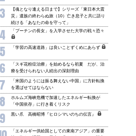
3
【魂となり逢える日まで】シリーズ「東日本大震
災」遺族の終わらぬ旅（10）亡き息子と共に語り
続ける「あなたの命を守って」
4
「プーチンの長女」を入学させた大学の戦々恐々
5
「学習の高速道路」は良いことずくめにあらず
6
「スギ花粉症治療」を始めるなら初夏 だが、治
療を受けられない人続出の深刻理由
7
「米国のようには振る舞えない中国」に方針転換
を選ばせてはならない
8
ホルムズ海峡危機で加速したエネルギー転換が
「中国依存」に行き着くリスク
9
黒い爪 高橋昭博『ヒロシマいのちの伝言』
10
「エネルギー供給国としての東南アジア」の重要