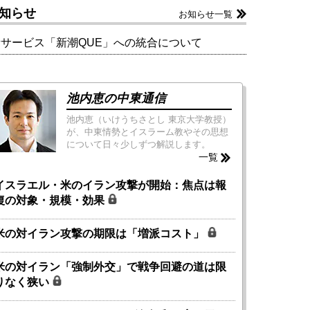
知らせ
お知らせ一覧
新サービス「新潮QUE」への統合について
池内恵の中東通信
池内恵（いけうちさとし 東京大学教授）
が、中東情勢とイスラーム教やその思想
について日々少しずつ解説します。
一覧
イスラエル・米のイラン攻撃が開始：焦点は報
復の対象・規模・効果
米の対イラン攻撃の期限は「増派コスト」
米の対イラン「強制外交」で戦争回避の道は限
りなく狭い