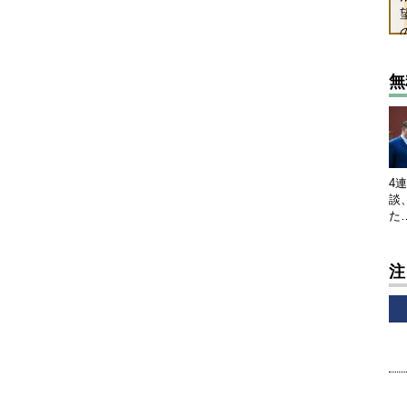
無
4
談
た
注