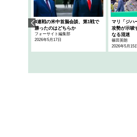
艦隊」構想
4連戦の米中首脳会談、第1戦で
マリ「ジハ
「空白」
勝ったのはどちらか
攻勢が示唆
フォーサイト編集部
のか
なる混迷
2026年5月17日
篠田英朗
2026年5月15