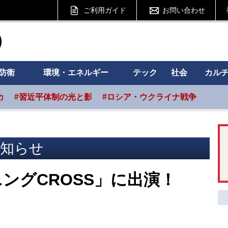
ご利用ガイド
お問い合わせ
ht フォーサイト
防衛
環境・エネルギー
テック
社会
カル
カ
#習近平体制の光と影
#ロシア・ウクライナ戦争
！
知らせ
ングCROSS」に出演！