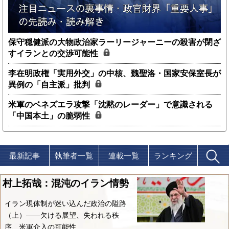
保守穏健派の大物政治家ラーリージャーニーの殺害が閉ざ
すイランとの交渉可能性
李在明政権「実用外交」の中核、魏聖洛・国家安保室長が
異例の「自主派」批判
米軍のベネズエラ攻撃「沈黙のレーダー」で意識される
「中国本土」の脆弱性
最新記事
執筆者一覧
連載一覧
ランキング
村上拓哉：混沌のイラン情勢
イラン現体制が迷い込んだ政治の隘路
（上）――欠ける展望、失われる秩
序、米軍介入の可能性