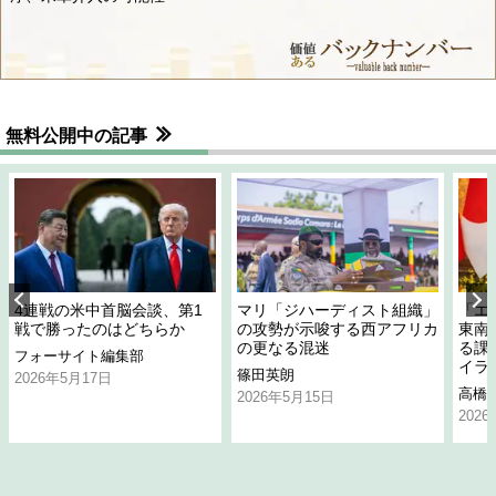
無料公開中の記事
4連戦の米中首脳会談、第1
マリ「ジハーディスト組織」
「エ
戦で勝ったのはどちらか
の攻勢が示唆する西アフリカ
東南
の更なる混迷
る課
フォーサイト編集部
イラ
篠田英朗
2026年5月17日
高橋
2026年5月15日
202