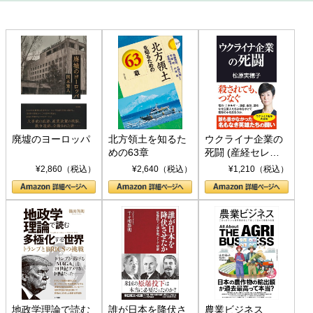
廃墟のヨーロッパ
北方領土を知るた
ウクライナ企業の
めの63章
死闘 (産経セレク
ト S 039)
¥2,860（税込）
¥2,640（税込）
¥1,210（税込）
地政学理論で読む
誰が日本を降伏さ
農業ビジネス