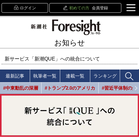
ログイン
初めての方
会員登録
お知らせ
新サービス「新潮QUE」への統合について
最新記事
執筆者一覧
連載一覧
ランキング
#中東動乱の深層
#トランプ2.0のアメリカ
#習近平体制の光