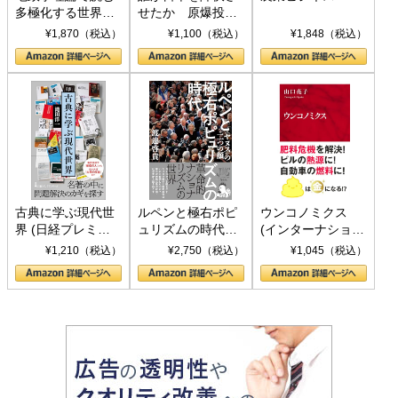
多極化する世界：
せたか 原爆投
トランプとBRICS
下、ソ連参戦、そ
¥1,870（税込）
¥1,100（税込）
¥1,848（税込）
の挑戦
して聖断 (PHP新
書)
古典に学ぶ現代世
ルペンと極右ポピ
ウンコノミクス
界 (日経プレミア
ュリズムの時代：
(インターナショナ
シリーズ)
〈ヤヌス〉の二つ
ル新書)
¥1,210（税込）
¥2,750（税込）
¥1,045（税込）
の顔