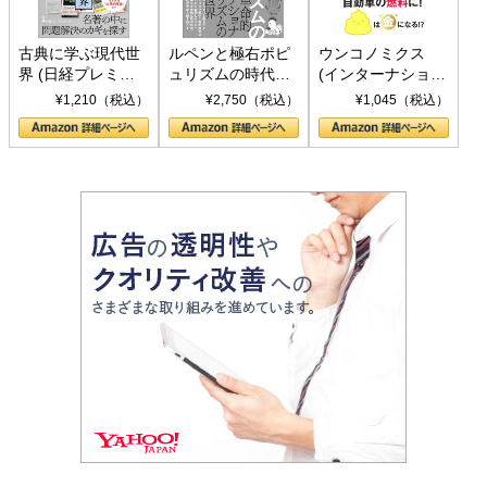
古典に学ぶ現代世
ルペンと極右ポピ
ウンコノミクス
界 (日経プレミア
ュリズムの時代：
(インターナショナ
シリーズ)
〈ヤヌス〉の二つ
ル新書)
¥1,210（税込）
¥2,750（税込）
¥1,045（税込）
の顔