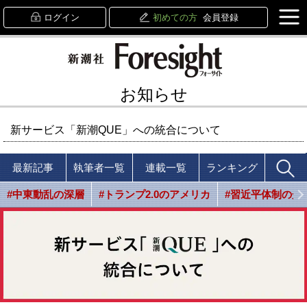
ログイン
初めての方
会員登録
お知らせ
新サービス「新潮QUE」への統合について
最新記事
執筆者一覧
連載一覧
ランキング
#中東動乱の深層
#トランプ2.0のアメリカ
#習近平体制の光