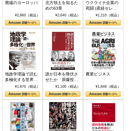
廃墟のヨーロッパ
北方領土を知るた
ウクライナ企業の
めの63章
死闘 (産経セレク
ト S 039)
¥2,860（税込）
¥2,640（税込）
¥1,210（税込）
地政学理論で読む
誰が日本を降伏さ
農業ビジネス
多極化する世界：
せたか 原爆投
トランプとBRICS
下、ソ連参戦、そ
¥1,870（税込）
¥1,100（税込）
¥1,848（税込）
の挑戦
して聖断 (PHP新
書)