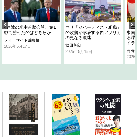
4連戦の米中首脳会談、第1
マリ「ジハーディスト組織」
「エ
戦で勝ったのはどちらか
の攻勢が示唆する西アフリカ
東南
の更なる混迷
る課
フォーサイト編集部
イラ
篠田英朗
2026年5月17日
高橋
2026年5月15日
202