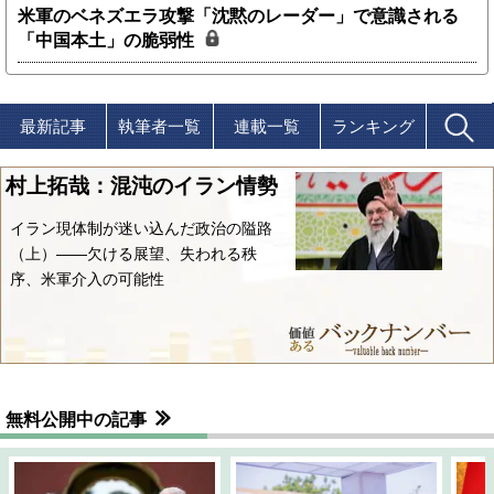
米軍のベネズエラ攻撃「沈黙のレーダー」で意識される
「中国本土」の脆弱性
最新記事
執筆者一覧
連載一覧
ランキング
村上拓哉：混沌のイラン情勢
イラン現体制が迷い込んだ政治の隘路
（上）――欠ける展望、失われる秩
序、米軍介入の可能性
無料公開中の記事