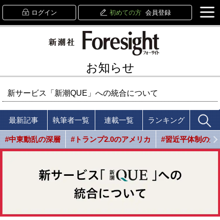
ログイン
初めての方
会員登録
お知らせ
新サービス「新潮QUE」への統合について
最新記事
執筆者一覧
連載一覧
ランキング
#中東動乱の深層
#トランプ2.0のアメリカ
#習近平体制の光