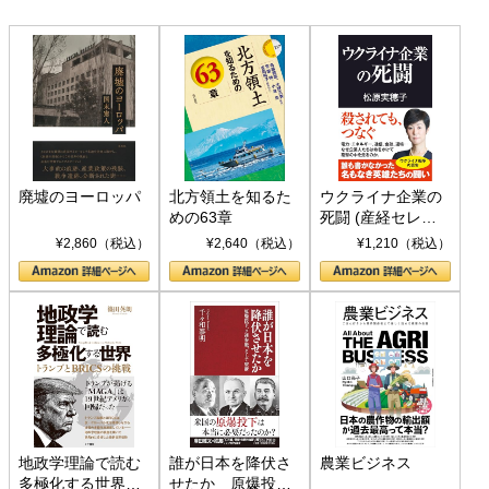
廃墟のヨーロッパ
北方領土を知るた
ウクライナ企業の
めの63章
死闘 (産経セレク
ト S 039)
¥2,860（税込）
¥2,640（税込）
¥1,210（税込）
地政学理論で読む
誰が日本を降伏さ
農業ビジネス
多極化する世界：
せたか 原爆投