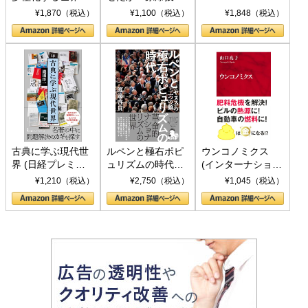
トランプとBRICS
下、ソ連参戦、そ
¥1,870（税込）
¥1,100（税込）
¥1,848（税込）
の挑戦
して聖断 (PHP新
書)
古典に学ぶ現代世
ルペンと極右ポピ
ウンコノミクス
界 (日経プレミア
ュリズムの時代：
(インターナショナ
シリーズ)
〈ヤヌス〉の二つ
ル新書)
¥1,210（税込）
¥2,750（税込）
¥1,045（税込）
の顔