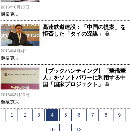
2016年6月10日
樋泉克夫
高速鉄道建設：「中国の提案」を
拒否した「タイの深謀」
2016年4月4日
樋泉克夫
【ブックハンティング】「華僑華
人」をソフトパワーに利用する中
国「国家プロジェクト」
2016年3月20日
樋泉克夫
1
2
3
4
5
6
7
8
9
10
…
13