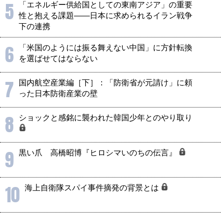
5
「エネルギー供給国としての東南アジア」の重要
性と抱える課題――日本に求められるイラン戦争
下の連携
6
「米国のようには振る舞えない中国」に方針転換
を選ばせてはならない
7
国内航空産業編［下］：「防衛省が元請け」に頼
った日本防衛産業の壁
8
ショックと感銘に襲われた韓国少年とのやり取り
9
黒い爪 高橋昭博『ヒロシマいのちの伝言』
10
海上自衛隊スパイ事件摘発の背景とは