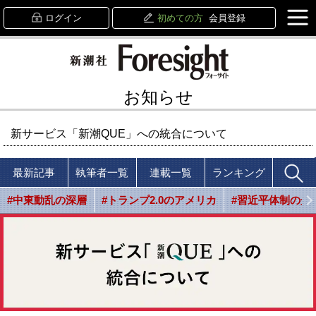
ログイン
初めての方
会員登録
お知らせ
新サービス「新潮QUE」への統合について
最新記事
執筆者一覧
連載一覧
ランキング
#中東動乱の深層
#トランプ2.0のアメリカ
#習近平体制の光