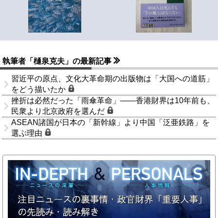
執筆者「樋泉克夫」の最新記事
習近平の原点、文化大革命期の出版物は「大国への道筋」
をどう描いたか
挫折は必然だった「雨傘革命」――香港財界は10年前も、
民衆より北京政府を選んだ
ASEAN諸国が日本の「新幹線」より中国「泛亜鉄路」を
選ぶ理由