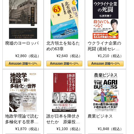
廃墟のヨーロッパ
北方領土を知るた
ウクライナ企業の
めの63章
死闘 (産経セレク
ト S 039)
¥2,860（税込）
¥2,640（税込）
¥1,210（税込）
地政学理論で読む
誰が日本を降伏さ
農業ビジネス
多極化する世界：
せたか 原爆投
トランプとBRICS
下、ソ連参戦、そ
¥1,870（税込）
¥1,100（税込）
¥1,848（税込）
の挑戦
して聖断 (PHP新