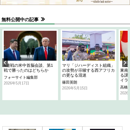
無料公開中の記事
4連戦の米中首脳会談、第1
マリ「ジハーディスト組織」
「エ
戦で勝ったのはどちらか
の攻勢が示唆する西アフリカ
東南
の更なる混迷
る課
フォーサイト編集部
イラ
篠田英朗
2026年5月17日
高橋
2026年5月15日
202