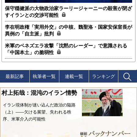
保守穏健派の大物政治家ラーリージャーニーの殺害が閉ざ
すイランとの交渉可能性
李在明政権「実用外交」の中核、魏聖洛・国家安保室長が
異例の「自主派」批判
米軍のベネズエラ攻撃「沈黙のレーダー」で意識される
「中国本土」の脆弱性
最新記事
執筆者一覧
連載一覧
ランキング
村上拓哉：混沌のイラン情勢
イラン現体制が迷い込んだ政治の隘路
（上）――欠ける展望、失われる秩
序、米軍介入の可能性