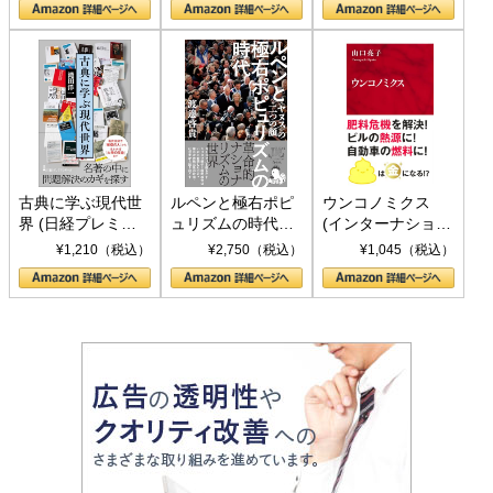
書)
古典に学ぶ現代世
ルペンと極右ポピ
ウンコノミクス
界 (日経プレミア
ュリズムの時代：
(インターナショナ
シリーズ)
〈ヤヌス〉の二つ
ル新書)
¥1,210（税込）
¥2,750（税込）
¥1,045（税込）
の顔