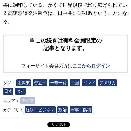
書に調印している。かくて世界規模で繰り広げられてい
る高速鉄道発注競争は、日中共に1勝1敗ということにな
る。
この続きは有料会員限定の
記事となります。
フォーサイト会員の方は
ここからログイン
タグ：
毛沢東
習近平
一帯一路
中国
インド
アメリカ
日本
タイ
エリア：
アジア
カテゴリ：
経済・ビジネス
政治
軍事・防衛
ポスト