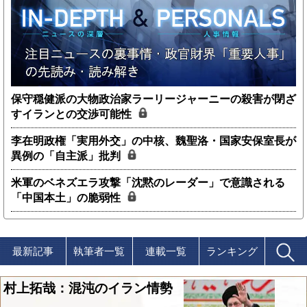
保守穏健派の大物政治家ラーリージャーニーの殺害が閉ざ
すイランとの交渉可能性
李在明政権「実用外交」の中核、魏聖洛・国家安保室長が
異例の「自主派」批判
米軍のベネズエラ攻撃「沈黙のレーダー」で意識される
「中国本土」の脆弱性
最新記事
執筆者一覧
連載一覧
ランキング
村上拓哉：混沌のイラン情勢