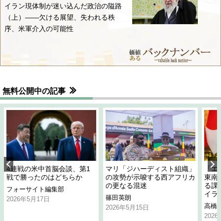
イラン現体制が迷い込んだ政治の隘路
（上）――欠ける展望、失われる秩
序、米軍介入の可能性
無料公開中の記事
4連戦の米中首脳会談、第1
マリ「ジハーディスト組織」
「エ
戦で勝ったのはどちらか
の攻勢が示唆する西アフリカ
東南
の更なる混迷
る課
フォーサイト編集部
イラ
篠田英朗
2026年5月17日
高橋
2026年5月15日
202