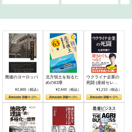
廃墟のヨーロッパ
北方領土を知るた
ウクライナ企業の
めの63章
死闘 (産経セレク
ト S 039)
¥2,860（税込）
¥2,640（税込）
¥1,210（税込）