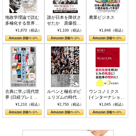
地政学理論で読む
誰が日本を降伏さ
農業ビジネス
多極化する世界：
せたか 原爆投
トランプとBRICS
下、ソ連参戦、そ
¥1,870（税込）
¥1,100（税込）
¥1,848（税込）
の挑戦
して聖断 (PHP新
書)
古典に学ぶ現代世
ルペンと極右ポピ
ウンコノミクス
界 (日経プレミア
ュリズムの時代：
(インターナショナ
シリーズ)
〈ヤヌス〉の二つ
ル新書)
¥1,210（税込）
¥2,750（税込）
¥1,045（税込）
の顔