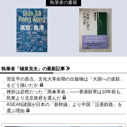
執筆者の書籍
執筆者「樋泉克夫」の最新記事
習近平の原点、文化大革命期の出版物は「大国への道筋」
をどう描いたか
挫折は必然だった「雨傘革命」――香港財界は10年前も、
民衆より北京政府を選んだ
ASEAN諸国が日本の「新幹線」より中国「泛亜鉄路」を
選ぶ理由