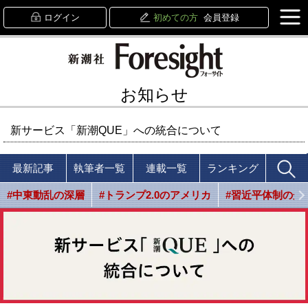
ログイン
初めての方
会員登録
お知らせ
新サービス「新潮QUE」への統合について
最新記事
執筆者一覧
連載一覧
ランキング
#中東動乱の深層
#トランプ2.0のアメリカ
#習近平体制の光