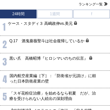
ランキング一覧
24時間
1週間
f
1
ケース・スタディ３ 高嶋政伸vs.美元
2
Q.17 酒鬼薔薇聖斗は社会復帰しているか
3
黒い爪 高橋昭博『ヒロシマいのちの伝言』
4
国内航空産業編［下］：「防衛省が元請け」に頼
った日本防衛産業の壁
5
「スギ花粉症治療」を始めるなら初夏 だが、治
療を受けられない人続出の深刻理由