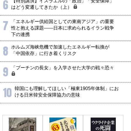
6
【特別講演】イスラエルの「政治」「安全保障」
はどう変遷してきたか（上）
7
「エネルギー供給国としての東南アジア」の重要
性と抱える課題――日本に求められるイラン戦争
下の連携
8
ホルムズ海峡危機で加速したエネルギー転換が
「中国依存」に行き着くリスク
9
「プーチンの長女」を入学させた大学の戦々恐々
10
韓国にも理解してほしい「極東1905年体制」にお
ける日米韓安全保障協力の意味