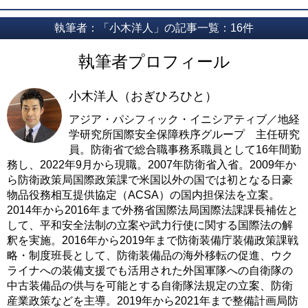
執筆者：「小木洋人」の記事一覧：16件
執筆者プロフィール
小木洋人（おぎひろひと）
アジア・パシフィック・イニシアティブ／地経
学研究所国際安全保障秩序グループ 主任研究
員。防衛省で総合職事務系職員として16年間勤
務し、2022年9月から現職。2007年防衛省入省。2009年か
ら防衛政策局国際政策課で米国以外の国では初となる日豪
物品役務相互提供協定（ACSA）の国内担保法を立案。
2014年から2016年まで外務省国際法局国際法課課長補佐と
して、平和安全法制の立案や武力行使に関する国際法の解
釈を実施。2016年から2019年まで防衛装備庁装備政策課戦
略・制度班長として、防衛装備品の海外移転の促進、ウク
ライナへの装備支援でも活用された外国軍隊への自衛隊の
中古装備品の供与を可能とする自衛隊法規定の立案、防衛
産業政策などを主導。2019年から2021年まで整備計画局防