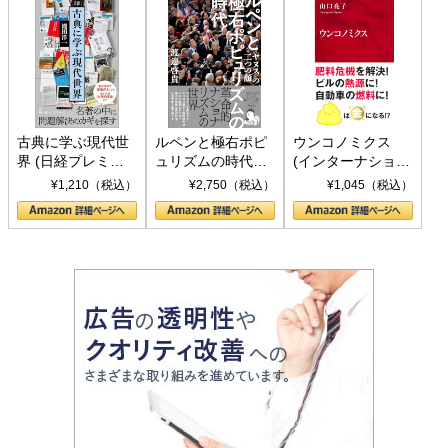
古典に学ぶ現代世
ルペンと極右ポピ
ウンコノミクス
界 (日経プレミア
ュリズムの時代：
(インターナショナ
シリーズ)
〈ヤヌス〉の二つ
ル新書)
¥1,210（税込）
¥2,750（税込）
¥1,045（税込）
の顔