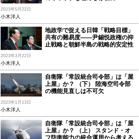
2023年5月22日
小木洋人
地政学で捉える日韓「戦略目標」
共有の難易度――尹錫悦政権の抑
止戦略と朝鮮半島の戦略的安定性
2023年3月22日
小木洋人
自衛隊「常設統合司令部」は「屋
上屋」か？ （下） 陸海空司令部
の機能見直しは不可欠
2023年1月13日
小木洋人
自衛隊「常設統合司令部」は「屋
上屋」か？ （上） スタンド・オ
フ防衛能力の統合運用から考える