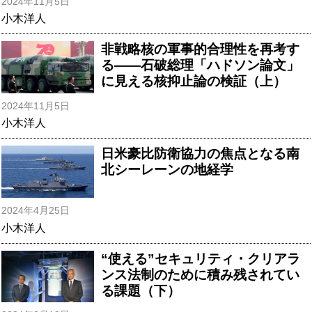
2024年11月5日
小木洋人
非戦略核の軍事的合理性を再考す
る――石破総理「ハドソン論文」
に見える核抑止論の検証（上）
2024年11月5日
小木洋人
日米豪比防衛協力の焦点となる南
北シーレーンの地経学
2024年4月25日
小木洋人
“使える”セキュリティ・クリアラ
ンス法制のために積み残されてい
る課題（下）