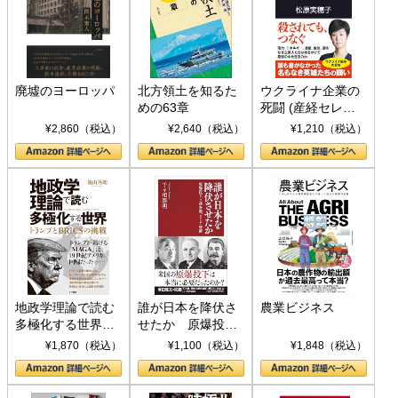
廃墟のヨーロッパ
北方領土を知るた
ウクライナ企業の
めの63章
死闘 (産経セレク
ト S 039)
¥2,860（税込）
¥2,640（税込）
¥1,210（税込）
地政学理論で読む
誰が日本を降伏さ
農業ビジネス
多極化する世界：
せたか 原爆投
トランプとBRICS
下、ソ連参戦、そ
¥1,870（税込）
¥1,100（税込）
¥1,848（税込）
の挑戦
して聖断 (PHP新
書)