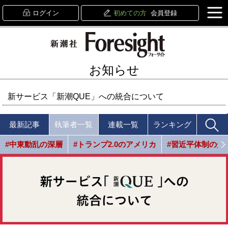
ログイン
初めての方
会員登録
お知らせ
新サービス「新潮QUE」への統合について
最新記事
執筆者一覧
連載一覧
ランキング
#中東動乱の深層
#トランプ2.0のアメリカ
#習近平体制の光