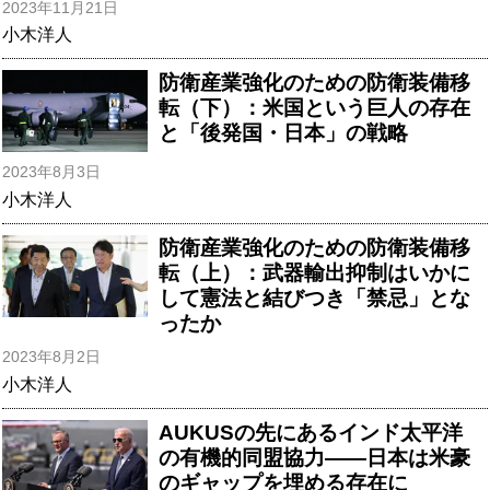
2023年11月21日
小木洋人
防衛産業強化のための防衛装備移
転（下）：米国という巨人の存在
と「後発国・日本」の戦略
2023年8月3日
小木洋人
防衛産業強化のための防衛装備移
転（上）：武器輸出抑制はいかに
して憲法と結びつき「禁忌」とな
ったか
2023年8月2日
小木洋人
AUKUSの先にあるインド太平洋
の有機的同盟協力――日本は米豪
のギャップを埋める存在に