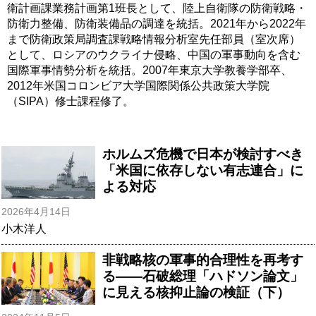
衛計画課業務計画第1班長として、陸上自衛隊の防衛戦略・
防衛力整備、防衛装備品の調達を統括。2021年から2022年
まで防衛政策局調査課戦略情報分析室先任部員（室次席）
として、ロシアのウクライナ侵略、中国の軍事動向を含む
国際軍事情勢分析を統括。2007年東京大学教養学部卒、
2012年米国コロンビア大学国際関係公共政策大学院
（SIPA）修士課程修了。
ホルムズ危機で日本が検討すべき
「米国に依存しない有志連合」に
よる対応
2026年4月14日
小木洋人
非戦略核の軍事的合理性を再考す
る――石破総理「ハドソン論文」
に見える核抑止論の検証（下）