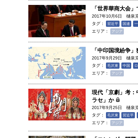
「世界華商大会」
2017年10月6日
樋泉
タグ：
習近平
国連
一
エリア：
アジア
「中印国境紛争」
2017年9月29日
樋泉
タグ：
毛沢東
中国
ロ
エリア：
アジア
現代「京劇」考：
ラセ」か
2017年9月25日
樋泉
胎動するゲームチェンジャー「
タグ：
毛沢東
習近平
を手にするか 核融
アアース泥」――日米欧豪によ
エリア：
アジア
実現・普及後の「世
サプライチェーン｜中村謙太郎
京大学大学院新領域
学エネルギー・資源フロンティ