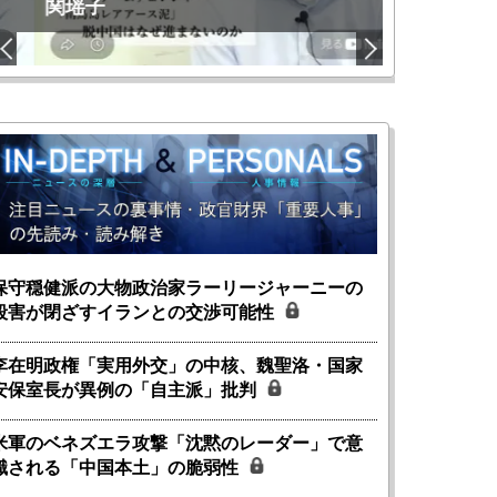
関瑶子
ー長（1）
保守穏健派の大物政治家ラーリージャーニーの
殺害が閉ざすイランとの交渉可能性
李在明政権「実用外交」の中核、魏聖洛・国家
安保室長が異例の「自主派」批判
米軍のベネズエラ攻撃「沈黙のレーダー」で意
識される「中国本土」の脆弱性