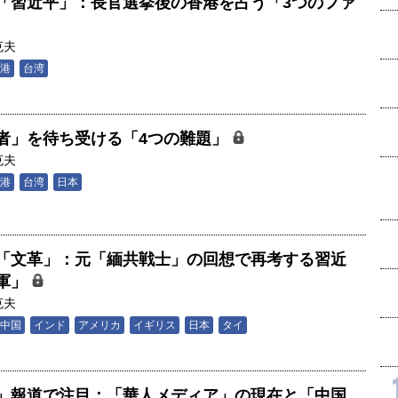
「習近平」：長官選挙後の香港を占う「3つのファ
克夫
港
台湾
者」を待ち受ける「4つの難題」
克夫
港
台湾
日本
「文革」：元「緬共戦士」の回想で再考する習近
軍」
克夫
中国
インド
アメリカ
イギリス
日本
タイ
」報道で注目：「華人メディア」の現在と「中国