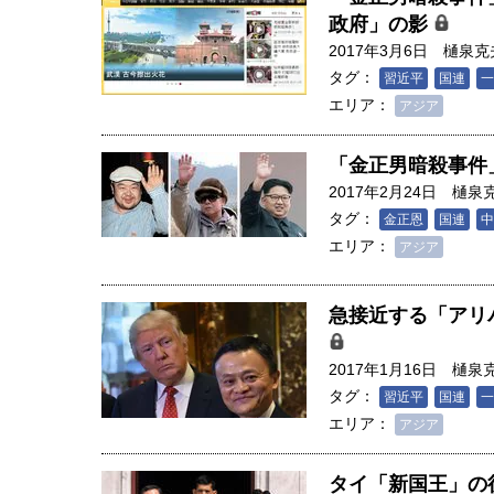
政府」の影
2017年3月6日
樋泉克
タグ：
習近平
国連
一
エリア：
アジア
「金正男暗殺事件
2017年2月24日
樋泉
タグ：
金正恩
国連
中
エリア：
アジア
急接近する「アリ
2017年1月16日
樋泉
タグ：
習近平
国連
一
エリア：
アジア
タイ「新国王」の