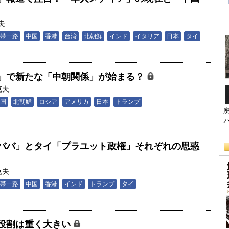
夫
帯一路
中国
香港
台湾
北朝鮮
インド
イタリア
日本
タイ
」で新たな「中朝関係」が始まる？
克夫
国
北朝鮮
ロシア
アメリカ
日本
トランプ
ババ」とタイ「プラユット政権」それぞれの思惑
克夫
帯一路
中国
香港
インド
トランプ
タイ
役割は重く大きい