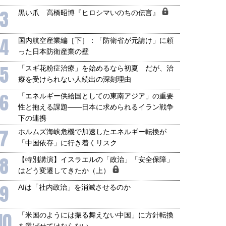
3
黒い爪 高橋昭博『ヒロシマいのちの伝言』
4
国内航空産業編［下］：「防衛省が元請け」に頼
った日本防衛産業の壁
5
「スギ花粉症治療」を始めるなら初夏 だが、治
療を受けられない人続出の深刻理由
6
「エネルギー供給国としての東南アジア」の重要
性と抱える課題――日本に求められるイラン戦争
下の連携
7
ホルムズ海峡危機で加速したエネルギー転換が
「中国依存」に行き着くリスク
8
【特別講演】イスラエルの「政治」「安全保障」
はどう変遷してきたか（上）
9
AIは「社内政治」を消滅させるのか
10
「米国のようには振る舞えない中国」に方針転換
を選ばせてはならない