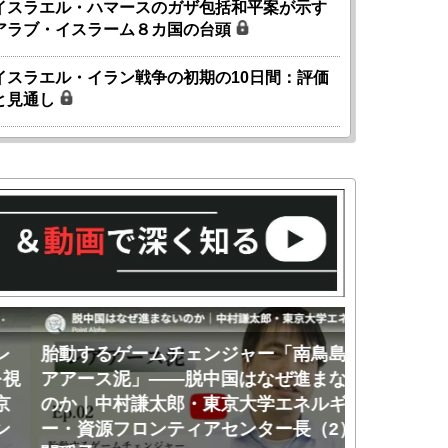
イスラエル・ハマースのガザ包括和平案が示す
アラブ・イスラーム８カ国の台頭
イスラエル・イラン戦争の初期の10日間：評価
と見通し
胎動するゲームチェンジャー「南鳥島レ
胎動するゲ
アアース泥」――脱中国はなぜ進まない
アアース泥
のか｜中村謙太郎・東京大学エネルギ
界第3位」
ー・資源フロンティアセンター長（2）｜
学エネルギ