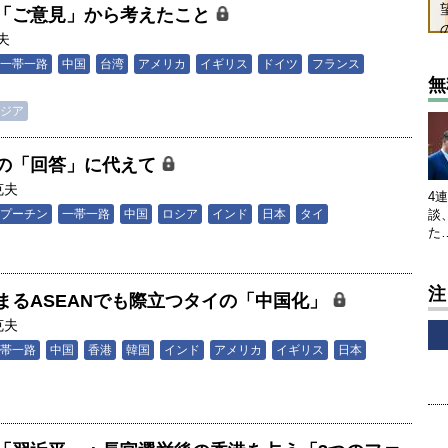
「ご意見」から考えたこと
夫
一帯一路
中国
台湾
アメリカ
イギリス
ドイツ
フランス
無
ジア
の「回答」に代えて
克夫
4
談
プーチン
一帯一路
中国
ロシア
インド
日本
タイ
た
注
まるASEANでも際立つタイの「中国化」
克夫
帯一路
中国
香港
韓国
インド
アメリカ
イギリス
日本