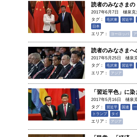
読者のみなさまの
2017年6月7日
樋泉克
タグ：
毛沢東
習近平
日本
エリア：
ヨーロッパ
ア
読者のみなさまへ
2017年5月25日
樋泉
タグ：
毛沢東
習近平
エリア：
アジア
「習近平色」に染
2017年5月16日
樋泉
タグ：
習近平
国連
一
トランプ
タイ
エリア：
アジア