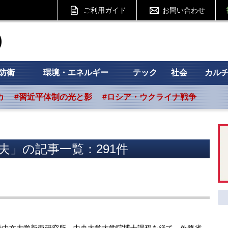
ご利用ガイド
お問い合わせ
ht フォーサイト
防衛
環境・エネルギー
テック
社会
カル
カ
#習近平体制の光と影
#ロシア・ウクライナ戦争
夫」の記事一覧：291件