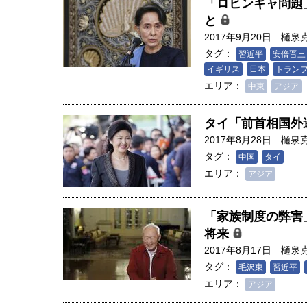
「ロヒンギャ問題
（4）｜ 関瑶子
ー長（4）｜ 関瑶子
と
2017年9月20日
樋泉
タグ：
習近平
安倍晋三
イギリス
日本
トラン
エリア：
中東
アジア
タイ「前首相国外
2017年8月28日
樋泉
タグ：
中国
タイ
エリア：
アジア
「家族制度の弊害
将来
2017年8月17日
樋泉
タグ：
毛沢東
習近平
エリア：
アジア