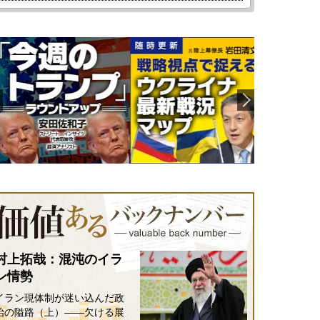
村上拓哉：混沌のイラ
ン情勢
イラン現体制が迷い込んだ政
治の隘路（上）――欠ける展