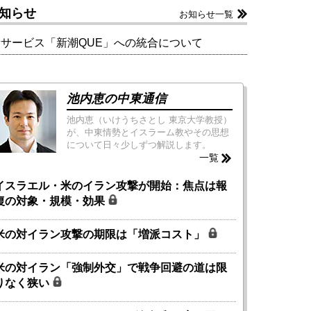
知らせ
お知らせ一覧
新サービス「新潮QUE」への統合について
池内恵の中東通信
池内恵（いけうちさとし 東京大学教授）
が、中東情勢とイスラーム教やその思想
について日々少しずつ解説します。
一覧
イスラエル・米のイラン攻撃が開始：焦点は報
復の対象・規模・効果
米の対イラン攻撃の期限は「増派コスト」
米の対イラン「強制外交」で戦争回避の道は限
りなく狭い