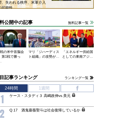
望、失われる秩序、米軍介入
の可能性
料公開中の記事
無料記事一覧
連戦の米中首脳会
マリ「ジハーディス
「エネルギー供給国
、第1戦で勝っ
ト組織」の攻勢が…
としての東南アジ…
…
目記事ランキング
ランキング一覧
24時間
1週間
f
1
ケース・スタディ３ 高嶋政伸vs.美元
2
Q.17 酒鬼薔薇聖斗は社会復帰しているか