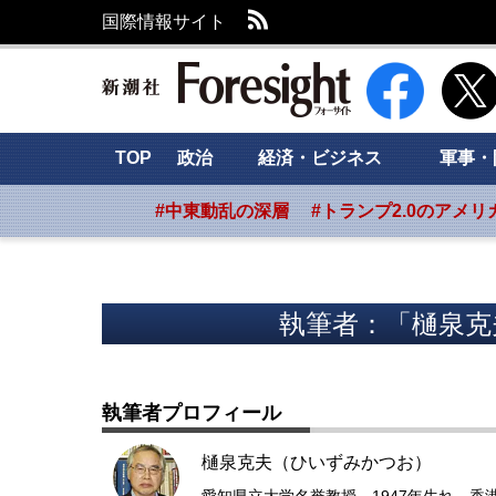
RSS
国際情報サイト
新潮社 Foresig
TOP
政治
経済・ビジネス
軍事・
#中東動乱の深層
#トランプ2.0のアメリ
執筆者：「樋泉克
執筆者プロフィール
樋泉克夫（ひいずみかつお）