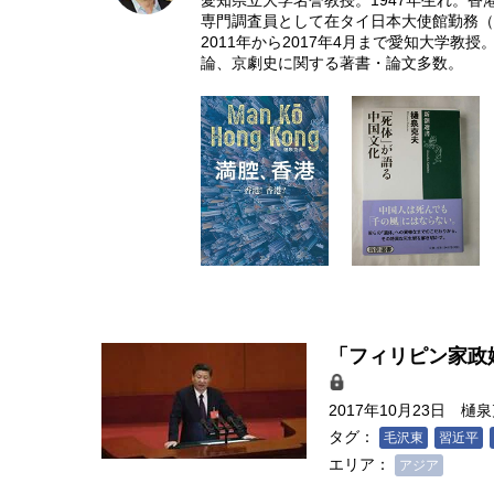
愛知県立大学名誉教授。1947年生れ。
専門調査員として在タイ日本大使館勤務（8
2011年から2017年4月まで愛知大学
論、京劇史に関する著書・論文多数。
「フィリピン家政
2017年10月23日
樋泉
タグ：
毛沢東
習近平
エリア：
アジア