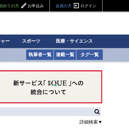
初めての方
お申込み
会員の方
ログイン
チャー
スポーツ
医療・サイエンス
執筆者一覧
連載一覧
タグ一覧
詳細検索▼