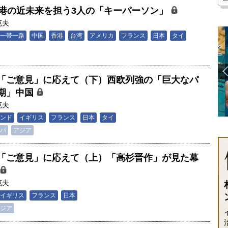
香港の近未来を担う3人の「キーパーソン」
克夫
一帯一路
中国
香港
台湾
アメリカ
フランス
日本
タイ
「ご意見」に応えて（下）西欧列強の「巨大なパ
期」中国
克夫
ンド
イギリス
フランス
日本
タイ
パ
アジア
「ご意見」に応えて（上）「高杉晋作」が見た幕
克夫
イギリス
フランス
日本
ジア