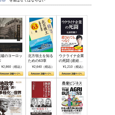
廃墟のヨーロッ
北方領土を知る
ウクライナ企業
パ
ための63章
の死闘 (産経セ
レクト S 039)
¥2,860（税込）
¥2,640（税込）
¥1,210（税込）