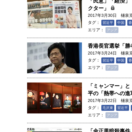
「民意」「経済」
クター」
2017年3月30日
樋泉
タグ：
習近平
中国
香
エリア：
アジア
香港長官選挙「勝
2017年3月24日
樋泉
タグ：
習近平
中国
香
エリア：
アジア
「ミャンマー」と
平の「熱帯への進
2017年3月22日
樋泉
タグ：
毛沢東
習近平
エリア：
アジア
「金正男暗殺事件