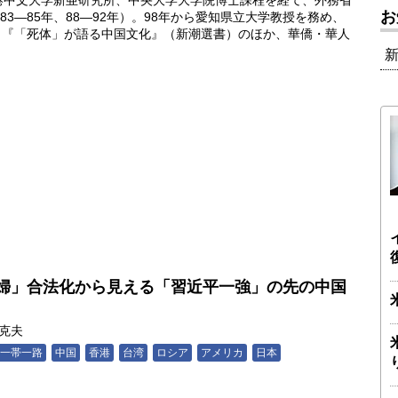
香港中文大学新亜研究所、中央大学大学院博士課程を経て、外務省
お
3―85年、88―92年）。98年から愛知県立大学教授を務め、
教授。『「死体」が語る中国文化』（新潮選書）のほか、華僑・華人
婦」合法化から見える「習近平一強」の先の中国
克夫
一帯一路
中国
香港
台湾
ロシア
アメリカ
日本