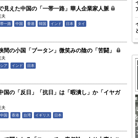
で見えた中国の「一帯一路」華人企業家人脈
克夫
帯一路
中国
香港
韓国
インド
日本
タイ
狭間の小国「ブータン」微笑みの陰の「苦闘」
克夫
シア
インド
日本
中国の「反日」「抗日」は「暇潰し」か「イヤガ
克夫
南鳥島レ
胎動するゲームチェンジャー「南鳥島レ
中国
香港
台湾
イギリス
日本
る新たな
アアース泥」――「5年以内に開始」を視
・東京大
野に捉えた商業開発｜中村謙太郎・東京
アセンタ
大学エネルギー・資源フロンティアセン