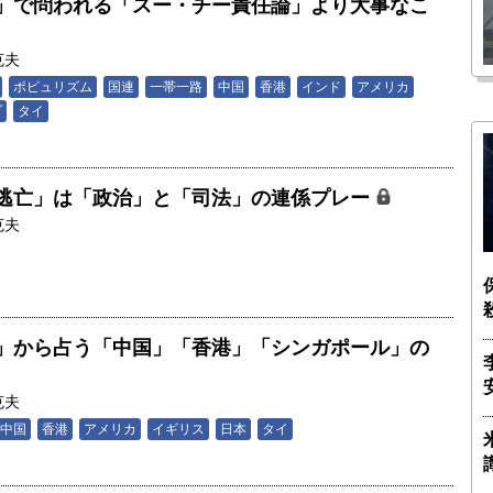
」で問われる「スー・チー責任論」より大事なこ
ター長（3）｜ 関瑶子
克夫
ポピュリズム
国連
一帯一路
中国
香港
インド
アメリカ
プ
タイ
逃亡」は「政治」と「司法」の連係プレー
克夫
」から占う「中国」「香港」「シンガポール」の
克夫
中国
香港
アメリカ
イギリス
日本
タイ