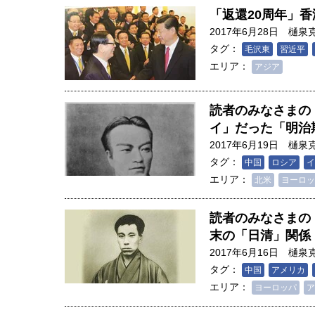
「返還20周年」
2017年6月28日
樋泉
タグ：
毛沢東
習近平
エリア：
アジア
読者のみなさまの
イ」だった「明治
2017年6月19日
樋泉
タグ：
中国
ロシア
イ
エリア：
北米
ヨーロッ
読者のみなさまの
末の「日清」関係
2017年6月16日
樋泉
タグ：
中国
アメリカ
エリア：
ヨーロッパ
ア