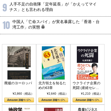
9
人手不足の自衛隊「定年延長」が「かえってマイ
ナス」とも言われる理由
10
中国人「亡命スパイ」が実名暴露した「香港・台
湾工作」の実態
廃墟のヨーロッパ
北方領土を知るた
ウクライナ企業の
めの63章
死闘 (産経セレク
ト S 039)
¥2,860（税込）
¥2,640（税込）
¥1,210（税込）