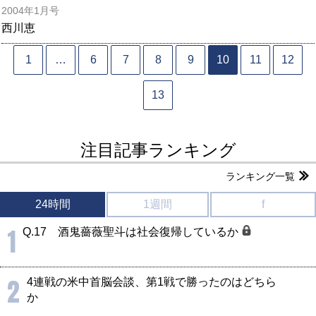
2004年1月号
西川恵
1
…
6
7
8
9
10
11
12
13
注目記事ランキング
ランキング一覧
24時間
1週間
f
1
Q.17 酒鬼薔薇聖斗は社会復帰しているか
2
4連戦の米中首脳会談、第1戦で勝ったのはどちら
か