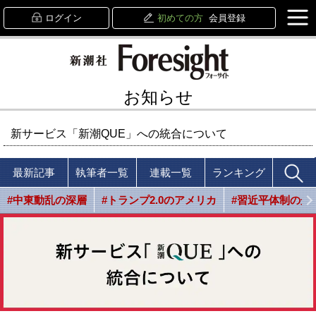
ログイン
初めての方
会員登録
お知らせ
新サービス「新潮QUE」への統合について
最新記事
執筆者一覧
連載一覧
ランキング
#中東動乱の深層
#トランプ2.0のアメリカ
#習近平体制の光