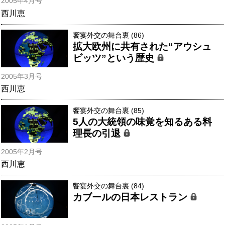
2005年4月号
西川恵
饗宴外交の舞台裏 (86)
拡大欧州に共有された“アウシュ
ビッツ”という歴史
2005年3月号
西川恵
饗宴外交の舞台裏 (85)
5人の大統領の味覚を知るある料
理長の引退
2005年2月号
西川恵
饗宴外交の舞台裏 (84)
カブールの日本レストラン