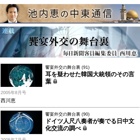
饗宴外交の舞台裏 (91)
耳を疑わせた韓国大統領のその言
葉
2005年8月号
西川恵
饗宴外交の舞台裏 (90)
ドイツ人尺八奏者が奏でる日中文
化交流の調べ
2005年7月号