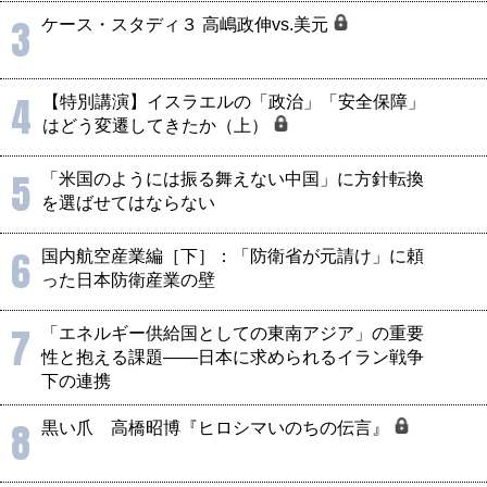
3
ケース・スタディ３ 高嶋政伸vs.美元
4
【特別講演】イスラエルの「政治」「安全保障」
はどう変遷してきたか（上）
5
「米国のようには振る舞えない中国」に方針転換
を選ばせてはならない
6
国内航空産業編［下］：「防衛省が元請け」に頼
った日本防衛産業の壁
7
「エネルギー供給国としての東南アジア」の重要
性と抱える課題――日本に求められるイラン戦争
下の連携
8
黒い爪 高橋昭博『ヒロシマいのちの伝言』