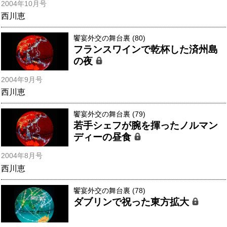
2004年10月号
西川恵
饗宴外交の舞台裏 (80)
フランスワインで乾杯した済州島
の夜
2004年9月号
西川恵
饗宴外交の舞台裏 (79)
若手シェフが腕を揮ったノルマン
ディーの昼食
2004年8月号
西川恵
饗宴外交の舞台裏 (78)
ダブリンで祝った東方拡大