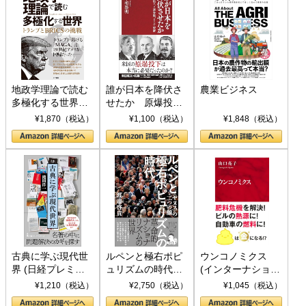
地政学理論で読む
誰が日本を降伏さ
農業ビジネス
多極化する世界：
せたか 原爆投
トランプとBRICS
下、ソ連参戦、そ
¥1,870（税込）
¥1,100（税込）
¥1,848（税込）
の挑戦
して聖断 (PHP新
書)
古典に学ぶ現代世
ルペンと極右ポピ
ウンコノミクス
界 (日経プレミア
ュリズムの時代：
(インターナショナ
シリーズ)
〈ヤヌス〉の二つ
ル新書)
¥1,210（税込）
¥2,750（税込）
¥1,045（税込）
の顔