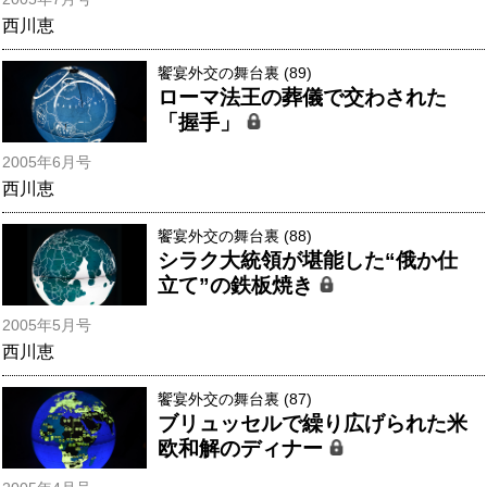
西川恵
饗宴外交の舞台裏 (89)
ローマ法王の葬儀で交わされた
「握手」
2005年6月号
西川恵
饗宴外交の舞台裏 (88)
シラク大統領が堪能した“俄か仕
立て”の鉄板焼き
2005年5月号
西川恵
饗宴外交の舞台裏 (87)
ブリュッセルで繰り広げられた米
欧和解のディナー