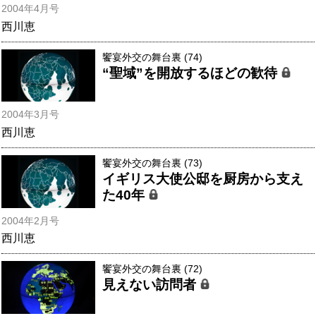
2004年4月号
西川恵
饗宴外交の舞台裏 (74)
“聖域”を開放するほどの歓待
2004年3月号
西川恵
饗宴外交の舞台裏 (73)
イギリス大使公邸を厨房から支え
た40年
2004年2月号
西川恵
饗宴外交の舞台裏 (72)
見えない訪問者